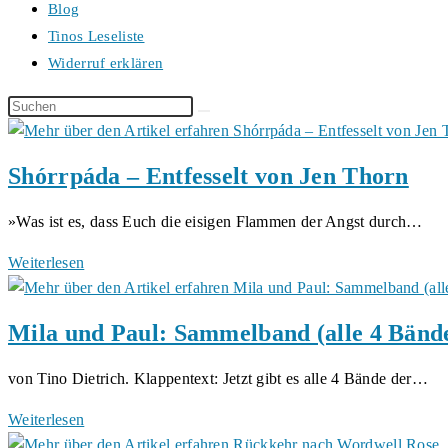
Blog
Tinos Leseliste
Widerruf erklären
Diese
Website
durchsuchen
Shórrpáda – Entfesselt von Jen Thorn
»Was ist es, dass Euch die eisigen Flammen der Angst durch…
Shórrpáda
Weiterlesen
–
Entfesselt
Mila und Paul: Sammelband (alle 4 Bänd
von
Jen
von Tino Dietrich. Klappentext: Jetzt gibt es alle 4 Bände der…
Thorn
Mila
Weiterlesen
und