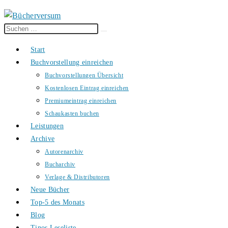
Diese
Suche
Website
starten
Start
durchsuchen
Buchvorstellung einreichen
Buchvorstellungen Übersicht
Kostenlosen Eintrag einreichen
Premiumeintrag einreichen
Schaukasten buchen
Leistungen
Archive
Autorenarchiv
Bucharchiv
Verlage & Distributoren
Neue Bücher
Top-5 des Monats
Blog
Tinos Leseliste