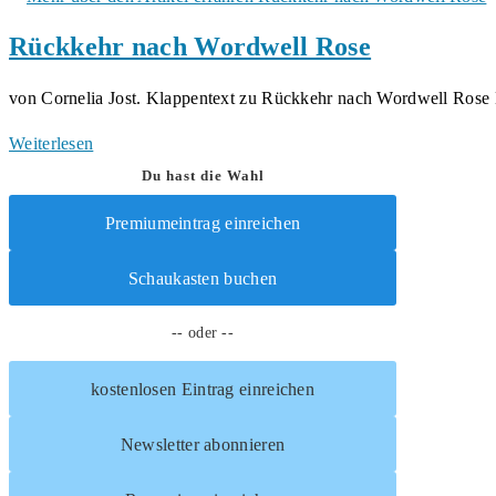
Paul:
Rückkehr nach Wordwell Rose
Sammelband
(alle
von Cornelia Jost. Klappentext zu Rückkehr nach Wordwell Ros
4
Bände)
Rückkehr
Weiterlesen
nach
Du hast die Wahl
Wordwell
Premiumeintrag einreichen
Rose
Schaukasten buchen
-- oder --
kostenlosen Eintrag einreichen
Newsletter abonnieren