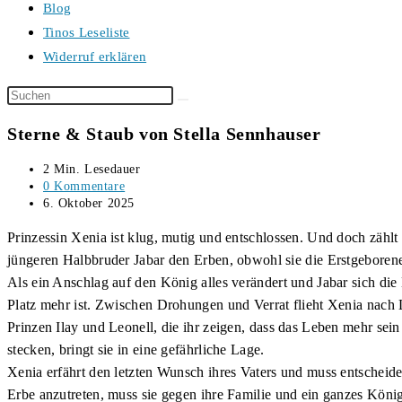
Blog
Tinos Leseliste
Widerruf erklären
Diese
Website
Sterne & Staub von Stella Sennhauser
durchsuchen
Lesedauer:
2 Min. Lesedauer
Beitrags-
0 Kommentare
Kommentare:
Beitrag
6. Oktober 2025
veröffentlicht:
Prinzessin Xenia ist klug, mutig und entschlossen. Und doch zählt a
jüngeren Halbbruder Jabar den Erben, obwohl sie die Erstgeborene i
Als ein Anschlag auf den König alles verändert und Jabar sich die 
Platz mehr ist. Zwischen Drohungen und Verrat flieht Xenia nach 
Prinzen Ilay und Leonell, die ihr zeigen, dass das Leben mehr sein 
stecken, bringt sie in eine gefährliche Lage.
Xenia erfährt den letzten Wunsch ihres Vaters und muss entscheiden
Erbe anzutreten, muss sie gegen ihre Familie und ein ganzes Köni