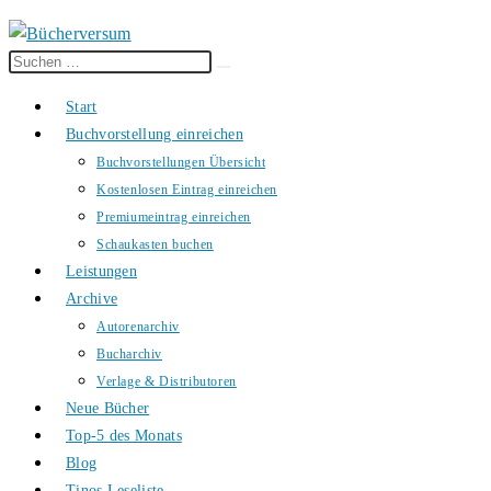
Diese
Suche
Website
starten
Start
durchsuchen
Buchvorstellung einreichen
Buchvorstellungen Übersicht
Kostenlosen Eintrag einreichen
Premiumeintrag einreichen
Schaukasten buchen
Leistungen
Archive
Autorenarchiv
Bucharchiv
Verlage & Distributoren
Neue Bücher
Top-5 des Monats
Blog
Tinos Leseliste