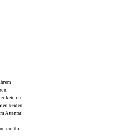
 ihrem
hen.
ter kein en
 den beiden
em Attentat
enn um ihr