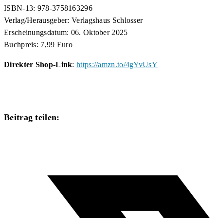
ISBN-13: 978-3758163296
Verlag/Herausgeber: Verlagshaus Schlosser
Erscheinungsdatum: 06. Oktober 2025
Buchpreis: 7,99 Euro
Direkter Shop-Link
:
https://amzn.to/4gYvUsY
Diesen
Beitrag teilen:
Inhalt
Öffnet
teilen
in
einem
neuen
Fenster