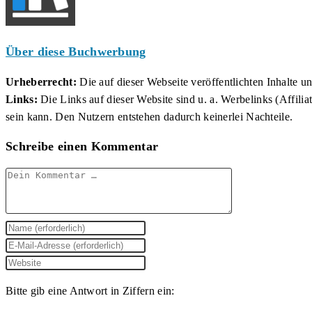
Über diese Buchwerbung
Urheberrecht:
Die auf dieser Webseite veröffentlichten Inhalte 
Links:
Die Links auf dieser Website sind u. a. Werbelinks (Affilia
sein kann. Den Nutzern entstehen dadurch keinerlei Nachteile.
Schreibe einen Kommentar
Kommentar
Gib
deinen
Gib
Namen
deine
Gib
oder
E-
deine
Bitte gib eine Antwort in Ziffern ein:
Benutzernamen
Mail-
Website-