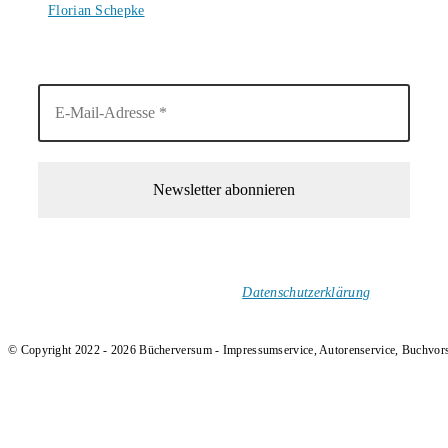
Florian Schepke
5. August 2026
1-Mal im Monat neue tolle Buchtitel, Interviews, Neuigkeiten
und Rezensionen in deinen Posteingang.
Ich versende keinen Spam!
Datenschutzerklärung
.
© Copyright 2022 - 2026 Bücherversum - Impressumservice, Autorenservice, Buchvor