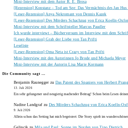
Mini-Interview mit dem Autor R. E. Brosa
[Rezension] Konstanz – Tod am See: Das Vermächtnis des Jan Hus
[Leser-Rezension] Anya Nekromant von Dennis Kazek
[Leser-Rezension] Des Mörders Schachzug von Erica Koelln-Oxfo
Mini-Interview mit dem Schriftsteller Marcus Paudler
Ich wurde interviewt – Bücherversum im Interview mit dem Schrift
[Leser-Rezension] Grab der Liebe von Tan Prifti
Leseliste
[Leser-Rezension] Oma Neta ist Crazy von Tan Prifti
Mini-Interview mit den Autorinnen Jo Brode und Michaela Meyer
Mini-Interview mit der Autorin Lisa Marie Kormann
Die Community sagt …
Benjamin Raunegger
zu
Das Patent des Spaniers von Herbert Pran
13. Juli 2026
Ein sehr gelungener und neugierig machender Beitrag! Schon beim Lesen dein
Nadine Landgraf
zu
Des Mörders Schachzug von Erica Koelln-Oxf
9. Juli 2026
Allein schon das Setting hat mich begeistert: Die Story spielt im wunderschö
Gelincik
zu
Mila und Paul: Sonne im Norden von Tino Dietrich