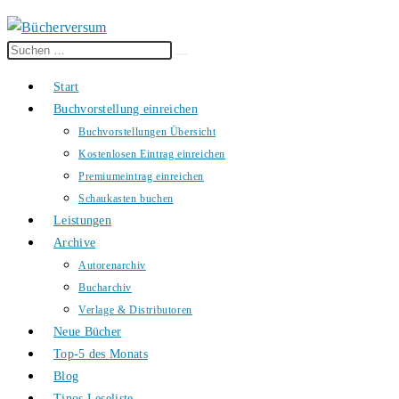
Diese
Suche
Website
starten
Start
durchsuchen
Buchvorstellung einreichen
Buchvorstellungen Übersicht
Kostenlosen Eintrag einreichen
Premiumeintrag einreichen
Schaukasten buchen
Leistungen
Archive
Autorenarchiv
Bucharchiv
Verlage & Distributoren
Neue Bücher
Top-5 des Monats
Blog
Tinos Leseliste