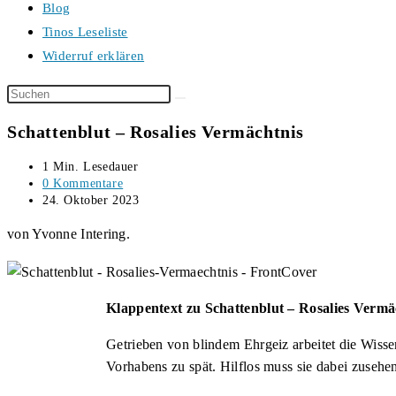
Blog
Tinos Leseliste
Widerruf erklären
Diese
Website
Schattenblut – Rosalies Vermächtnis
durchsuchen
Lesedauer:
1 Min. Lesedauer
Beitrags-
0 Kommentare
Kommentare:
Beitrag
24. Oktober 2023
veröffentlicht:
von Yvonne Intering.
Klappentext zu Schattenblut – Rosalies Vermä
Getrieben von blindem Ehrgeiz arbeitet die Wisse
Vorhabens zu spät. Hilflos muss sie dabei zusehen,