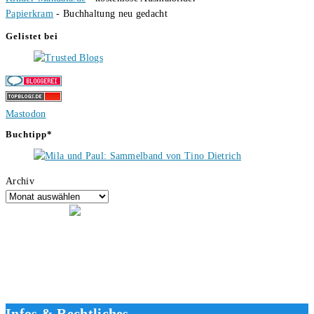
Papierkram
- Buchhaltung neu gedacht
Gelistet bei
Mastodon
Buchtipp*
Archiv
Hallo, ich bin Tino, der Seitenbetreiber von buecherversum.de und
verlagsunabhängiger Autor seit 2012. Ich bin froh, dass du den Weg
hierher gefunden hast und freue mich auf eine gute Zusammenarbeit.
Liebe Grüße und gute Bücher für die Zukunft, dein Tino.
Infos & Rechtliches