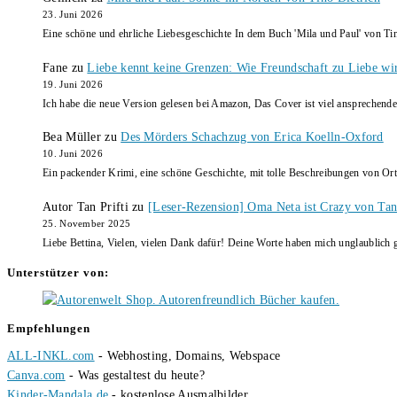
23. Juni 2026
Eine schöne und ehrliche Liebesgeschichte In dem Buch 'Mila und Paul' von Ti
Fane
zu
Liebe kennt keine Grenzen: Wie Freundschaft zu Liebe wi
19. Juni 2026
Ich habe die neue Version gelesen bei Amazon, Das Cover ist viel ansprechende
Bea Müller
zu
Des Mörders Schachzug von Erica Koelln-Oxford
10. Juni 2026
Ein packender Krimi, eine schöne Geschichte, mit tolle Beschreibungen von Ort
Autor Tan Prifti
zu
[Leser-Rezension] Oma Neta ist Crazy von Tan 
25. November 2025
Liebe Bettina, Vielen, vielen Dank dafür! Deine Worte haben mich unglaublich g
Unterstützer von:
Empfehlungen
ALL-INKL.com
- Webhosting, Domains, Webspace
Canva.com
- Was gestaltest du heute?
Kinder-Mandala.de
- kostenlose Ausmalbilder