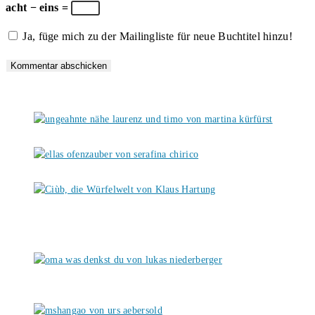
zum
Adresse
URL
acht − eins =
Kommentieren
zum
ein
Ja, füge mich zu der Mailingliste für neue Buchtitel hinzu!
ein
Kommentieren
(optional)
ein