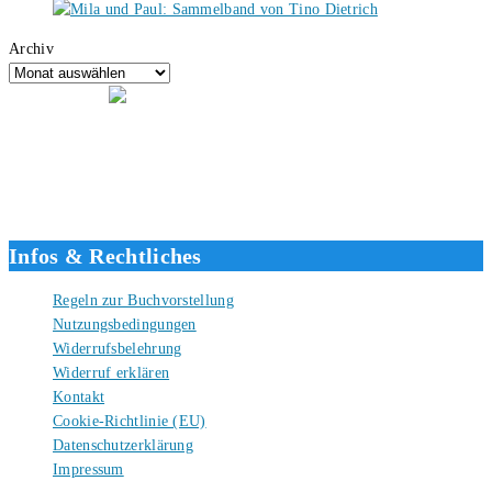
Archiv
Hallo, ich bin Tino, der Seitenbetreiber von buecherversum.de und
verlagsunabhängiger Autor seit 2012. Ich bin froh, dass du den Weg
hierher gefunden hast und freue mich auf eine gute Zusammenarbeit.
Liebe Grüße und gute Bücher für die Zukunft, dein Tino.
Infos & Rechtliches
Regeln zur Buchvorstellung
Nutzungsbedingungen
Widerrufsbelehrung
Widerruf erklären
Kontakt
Cookie-Richtlinie (EU)
Datenschutzerklärung
Impressum