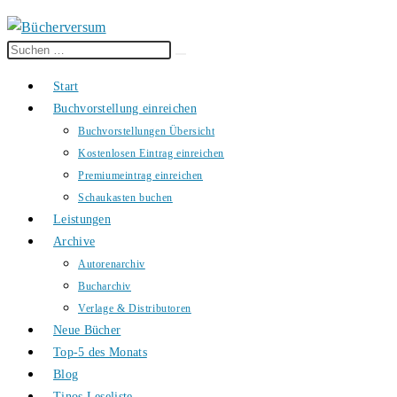
Diese
Suche
Website
starten
Start
durchsuchen
Buchvorstellung einreichen
Buchvorstellungen Übersicht
Kostenlosen Eintrag einreichen
Premiumeintrag einreichen
Schaukasten buchen
Leistungen
Archive
Autorenarchiv
Bucharchiv
Verlage & Distributoren
Neue Bücher
Top-5 des Monats
Blog
Tinos Leseliste