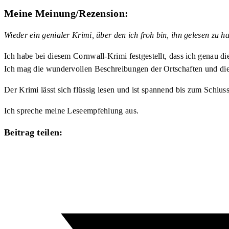
Meine Meinung/Rezension:
Wieder ein genialer Krimi, über den ich froh bin, ihn gelesen zu h
Ich habe bei diesem Cornwall-Krimi festgestellt, dass ich genau di
Ich mag die wundervollen Beschreibungen der Ortschaften und die d
Der Krimi lässt sich flüssig lesen und ist spannend bis zum Schluss
Ich spreche meine Leseempfehlung aus.
Diesen
Beitrag teilen:
Inhalt
Öffnet
teilen
in
einem
neuen
Fenster