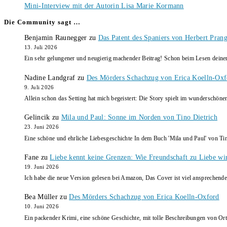
Mini-Interview mit der Autorin Lisa Marie Kormann
Die Community sagt …
Benjamin Raunegger
zu
Das Patent des Spaniers von Herbert Pran
13. Juli 2026
Ein sehr gelungener und neugierig machender Beitrag! Schon beim Lesen dein
Nadine Landgraf
zu
Des Mörders Schachzug von Erica Koelln-Oxf
9. Juli 2026
Allein schon das Setting hat mich begeistert: Die Story spielt im wunderschö
Gelincik
zu
Mila und Paul: Sonne im Norden von Tino Dietrich
23. Juni 2026
Eine schöne und ehrliche Liebesgeschichte In dem Buch 'Mila und Paul' von Ti
Fane
zu
Liebe kennt keine Grenzen: Wie Freundschaft zu Liebe wi
19. Juni 2026
Ich habe die neue Version gelesen bei Amazon, Das Cover ist viel ansprechende
Bea Müller
zu
Des Mörders Schachzug von Erica Koelln-Oxford
10. Juni 2026
Ein packender Krimi, eine schöne Geschichte, mit tolle Beschreibungen von Ort