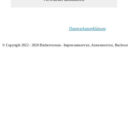
1-Mal im Monat neue tolle Buchtitel, Interviews, Neuigkeiten
und Rezensionen in deinen Posteingang.
Ich versende keinen Spam!
Datenschutzerklärung
.
© Copyright 2022 - 2026 Bücherversum - Impressumservice, Autorenservice, Buchvor