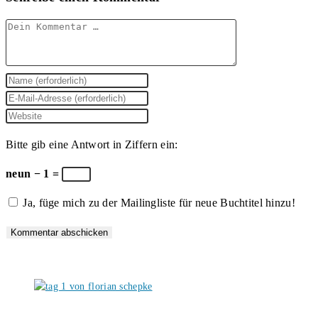
Kommentar
Gib
deinen
Gib
Namen
deine
Gib
oder
E-
deine
Bitte gib eine Antwort in Ziffern ein:
Benutzernamen
Mail-
Website-
zum
Adresse
URL
neun − 1 =
Kommentieren
zum
ein
Ja, füge mich zu der Mailingliste für neue Buchtitel hinzu!
ein
Kommentieren
(optional)
ein