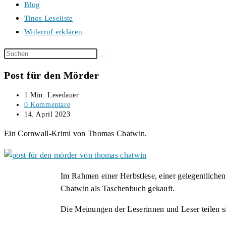
Blog
Tinos Leseliste
Widerruf erklären
Diese
Website
Post für den Mörder
durchsuchen
Lesedauer:
1 Min. Lesedauer
Beitrags-
0 Kommentare
Kommentare:
Beitrag
14. April 2023
veröffentlicht:
Ein Cornwall-Krimi von Thomas Chatwin.
Im Rahmen einer Herbstlese, einer gelegentlich
Chatwin als Taschenbuch gekauft.
Die Meinungen der Leserinnen und Leser teilen si