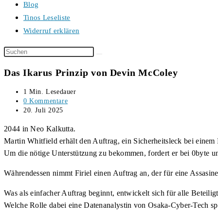
Blog
Tinos Leseliste
Widerruf erklären
Diese
Website
Das Ikarus Prinzip von Devin McColey
durchsuchen
Lesedauer:
1 Min. Lesedauer
Beitrags-
0 Kommentare
Kommentare:
Beitrag
20. Juli 2025
veröffentlicht:
2044 in Neo Kalkutta.
Martin Whitfield erhält den Auftrag, ein Sicherheitsleck bei eine
Um die nötige Unterstützung zu bekommen, fordert er bei 0byte un
Währendessen nimmt Firiel einen Auftrag an, der für eine Assasin
Was als einfacher Auftrag beginnt, entwickelt sich für alle Beteil
Welche Rolle dabei eine Datenanalystin von Osaka-Cyber-Tech spi