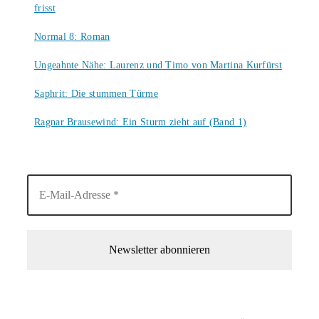
frisst
9. August 2026
Normal 8: Roman
8. August 2026
Ungeahnte Nähe: Laurenz und Timo von Martina Kurfürst
7. August 2026
Saphrit: Die stummen Türme
6. August 2026
Ragnar Brausewind: Ein Sturm zieht auf (Band 1)
6. August 2026
1-Mal im Monat neue tolle Buchtitel, Interviews, Neuigkeiten
und Rezensionen in deinen Posteingang.