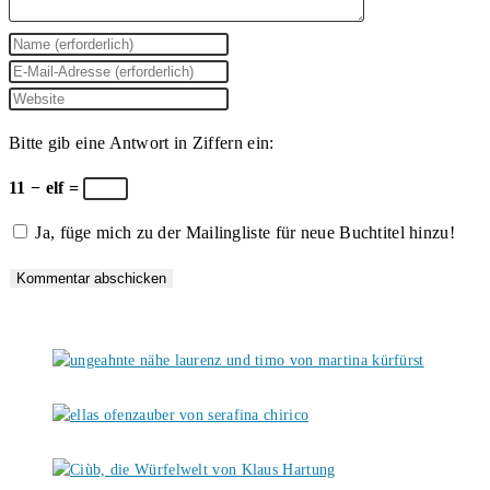
Gib
deinen
Gib
Namen
deine
Gib
oder
E-
deine
Bitte gib eine Antwort in Ziffern ein:
Benutzernamen
Mail-
Website-
zum
Adresse
URL
11 − elf =
Kommentieren
zum
ein
Ja, füge mich zu der Mailingliste für neue Buchtitel hinzu!
ein
Kommentieren
(optional)
ein