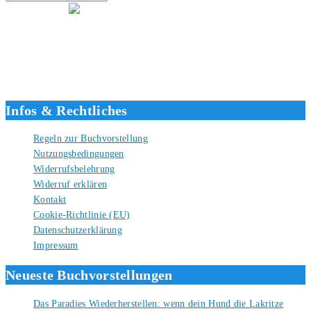
Hallo, ich bin Tino, der Seitenbetreiber von buecherversum.de und
verlagsunabhängiger Autor seit 2012. Ich bin froh, dass du den Weg
hierher gefunden hast und freue mich auf eine gute Zusammenarbeit.
Liebe Grüße und gute Bücher für die Zukunft, dein Tino.
Infos & Rechtliches
Regeln zur Buchvorstellung
Nutzungsbedingungen
Widerrufsbelehrung
Widerruf erklären
Kontakt
Cookie-Richtlinie (EU)
Datenschutzerklärung
Impressum
Neueste Buchvorstellungen
Das Paradies Wiederherstellen: wenn dein Hund die Lakritze