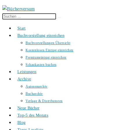
Diese
Suche
Website
starten
Start
durchsuchen
Buchvorstellung einreichen
Buchvorstellungen Übersicht
Kostenlosen Eintrag einreichen
Premiumeintrag einreichen
Schaukasten buchen
Leistungen
Archive
Autorenarchiv
Bucharchiv
Verlage & Distributoren
Neue Bücher
Top-5 des Monats
Blog
Tinos Leseliste