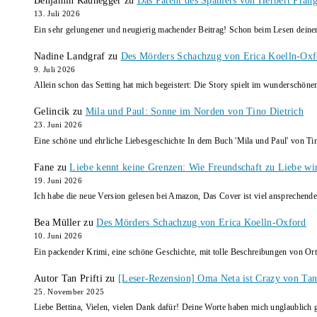
Benjamin Raunegger
zu
Das Patent des Spaniers von Herbert Pran
13. Juli 2026
Ein sehr gelungener und neugierig machender Beitrag! Schon beim Lesen dein
Nadine Landgraf
zu
Des Mörders Schachzug von Erica Koelln-Oxf
9. Juli 2026
Allein schon das Setting hat mich begeistert: Die Story spielt im wunderschö
Gelincik
zu
Mila und Paul: Sonne im Norden von Tino Dietrich
23. Juni 2026
Eine schöne und ehrliche Liebesgeschichte In dem Buch 'Mila und Paul' von Ti
Fane
zu
Liebe kennt keine Grenzen: Wie Freundschaft zu Liebe wi
19. Juni 2026
Ich habe die neue Version gelesen bei Amazon, Das Cover ist viel ansprechende
Bea Müller
zu
Des Mörders Schachzug von Erica Koelln-Oxford
10. Juni 2026
Ein packender Krimi, eine schöne Geschichte, mit tolle Beschreibungen von Ort
Autor Tan Prifti
zu
[Leser-Rezension] Oma Neta ist Crazy von Tan 
25. November 2025
Liebe Bettina, Vielen, vielen Dank dafür! Deine Worte haben mich unglaublich g