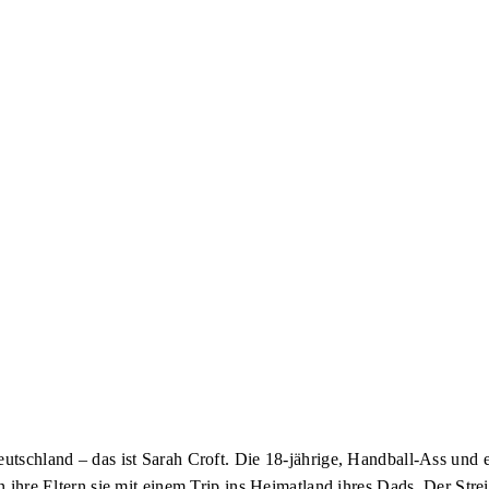
eutschland – das ist Sarah Croft. Die 18-jährige, Handball-Ass und 
en ihre Eltern sie mit einem Trip ins Heimatland ihres Dads. Der Stre