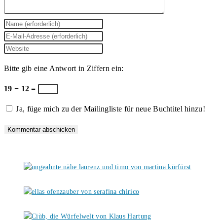
Gib
deinen
Gib
Namen
deine
Gib
oder
E-
deine
Bitte gib eine Antwort in Ziffern ein:
Benutzernamen
Mail-
Website-
zum
Adresse
URL
19 − 12 =
Kommentieren
zum
ein
Ja, füge mich zu der Mailingliste für neue Buchtitel hinzu!
ein
Kommentieren
(optional)
ein