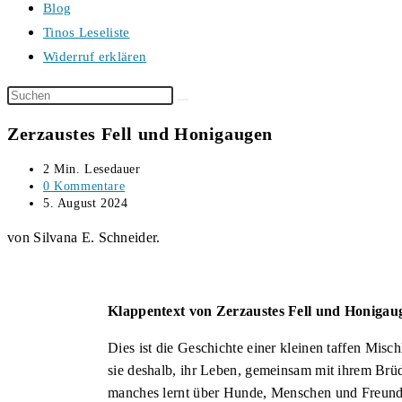
Blog
Tinos Leseliste
Widerruf erklären
Diese
Website
Zerzaustes Fell und Honigaugen
durchsuchen
Lesedauer:
2 Min. Lesedauer
Beitrags-
0 Kommentare
Kommentare:
Beitrag
5. August 2024
veröffentlicht:
von Silvana E. Schneider.
Klappentext von Zerzaustes Fell und Honigau
Dies ist die Geschichte einer kleinen taffen Mis
sie deshalb, ihr Leben, gemeinsam mit ihrem Brü
manches lernt über Hunde, Menschen und Freund