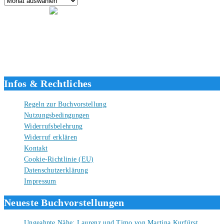
Hallo, ich bin Tino, der Seitenbetreiber von buecherversum.de und
verlagsunabhängiger Autor seit 2012. Ich bin froh, dass du den Weg
hierher gefunden hast und freue mich auf eine gute Zusammenarbeit.
Liebe Grüße und gute Bücher für die Zukunft, dein Tino.
Infos & Rechtliches
Regeln zur Buchvorstellung
Nutzungsbedingungen
Widerrufsbelehrung
Widerruf erklären
Kontakt
Cookie-Richtlinie (EU)
Datenschutzerklärung
Impressum
Neueste Buchvorstellungen
Ungeahnte Nähe: Laurenz und Timo von Martina Kurfürst