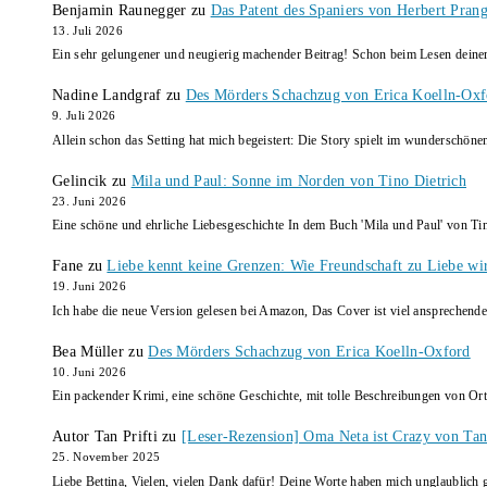
Benjamin Raunegger
zu
Das Patent des Spaniers von Herbert Pran
13. Juli 2026
Ein sehr gelungener und neugierig machender Beitrag! Schon beim Lesen dein
Nadine Landgraf
zu
Des Mörders Schachzug von Erica Koelln-Oxf
9. Juli 2026
Allein schon das Setting hat mich begeistert: Die Story spielt im wunderschö
Gelincik
zu
Mila und Paul: Sonne im Norden von Tino Dietrich
23. Juni 2026
Eine schöne und ehrliche Liebesgeschichte In dem Buch 'Mila und Paul' von Ti
Fane
zu
Liebe kennt keine Grenzen: Wie Freundschaft zu Liebe wi
19. Juni 2026
Ich habe die neue Version gelesen bei Amazon, Das Cover ist viel ansprechende
Bea Müller
zu
Des Mörders Schachzug von Erica Koelln-Oxford
10. Juni 2026
Ein packender Krimi, eine schöne Geschichte, mit tolle Beschreibungen von Ort
Autor Tan Prifti
zu
[Leser-Rezension] Oma Neta ist Crazy von Tan 
25. November 2025
Liebe Bettina, Vielen, vielen Dank dafür! Deine Worte haben mich unglaublich g