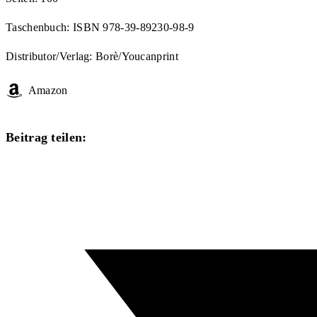
Taschenbuch: ISBN 978-39-89230-98-9
Distributor/Verlag: Borè/Youcanprint
Amazon
Diesen
Beitrag teilen:
Inhalt
Öffnet
teilen
in
einem
neuen
Fenster