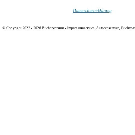
und Rezensionen in deinen Posteingang.
Ich versende keinen Spam!
Datenschutzerklärung
.
© Copyright 2022 - 2026 Bücherversum - Impressumservice, Autorenservice, Buchvor