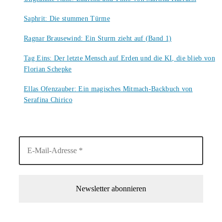
7. August 2026
Saphrit: Die stummen Türme
6. August 2026
Ragnar Brausewind: Ein Sturm zieht auf (Band 1)
6. August 2026
Tag Eins: Der letzte Mensch auf Erden und die KI, die blieb von
Florian Schepke
5. August 2026
Ellas Ofenzauber: Ein magisches Mitmach-Backbuch von
Serafina Chirico
4. August 2026
1-Mal im Monat neue tolle Buchtitel, Interviews, Neuigkeiten