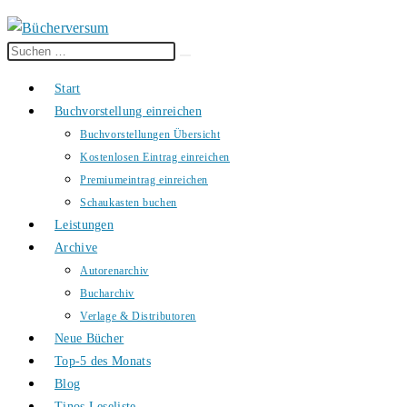
Diese
Suche
Website
starten
Start
durchsuchen
Buchvorstellung einreichen
Buchvorstellungen Übersicht
Kostenlosen Eintrag einreichen
Premiumeintrag einreichen
Schaukasten buchen
Leistungen
Archive
Autorenarchiv
Bucharchiv
Verlage & Distributoren
Neue Bücher
Top-5 des Monats
Blog
Tinos Leseliste