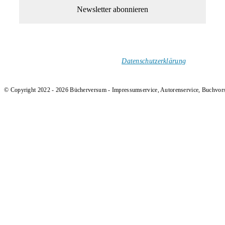
1-Mal im Monat neue tolle Buchtitel, Interviews, Neuigkeiten
und Rezensionen in deinen Posteingang.
Ich versende keinen Spam!
Datenschutzerklärung
.
© Copyright 2022 - 2026 Bücherversum - Impressumservice, Autorenservice, Buchvor