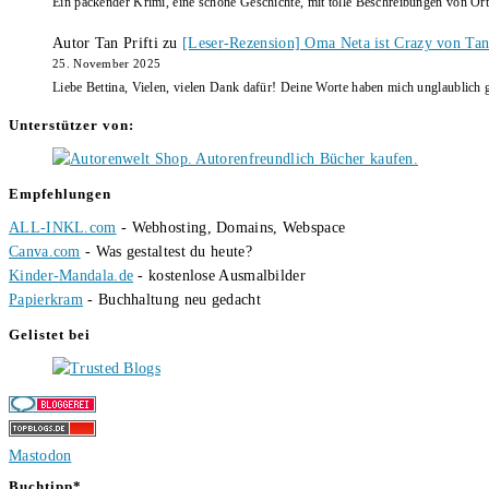
Ein packender Krimi, eine schöne Geschichte, mit tolle Beschreibungen von Ort
Autor Tan Prifti
zu
[Leser-Rezension] Oma Neta ist Crazy von Tan 
25. November 2025
Liebe Bettina, Vielen, vielen Dank dafür! Deine Worte haben mich unglaublich g
Unterstützer von:
Empfehlungen
ALL-INKL.com
- Webhosting, Domains, Webspace
Canva.com
- Was gestaltest du heute?
Kinder-Mandala.de
- kostenlose Ausmalbilder
Papierkram
- Buchhaltung neu gedacht
Gelistet bei
Mastodon
Buchtipp*