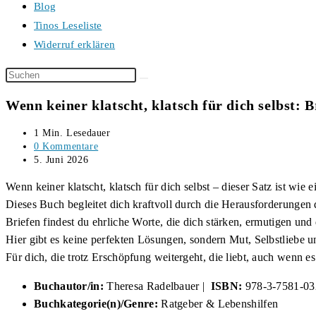
Blog
Tinos Leseliste
Widerruf erklären
Diese
Website
Wenn keiner klatscht, klatsch für dich selbst: 
durchsuchen
Lesedauer:
1 Min. Lesedauer
Beitrags-
0 Kommentare
Kommentare:
Beitrag
5. Juni 2026
veröffentlicht:
Wenn keiner klatscht, klatsch für dich selbst – dieser Satz ist wie
Dieses Buch begleitet dich kraftvoll durch die Herausforderungen 
Briefen findest du ehrliche Worte, die dich stärken, ermutigen und d
Hier gibt es keine perfekten Lösungen, sondern Mut, Selbstliebe u
Für dich, die trotz Erschöpfung weitergeht, die liebt, auch wenn e
Buchautor/in:
Theresa Radelbauer |
ISBN:
978-3-7581-03
Buchkategorie(n)/Genre:
Ratgeber & Lebenshilfen