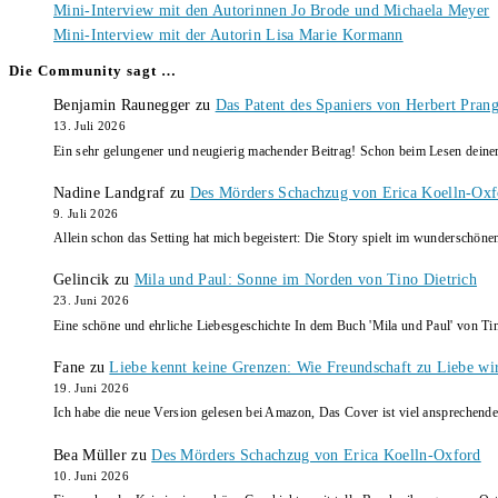
Mini-Interview mit den Autorinnen Jo Brode und Michaela Meyer
Mini-Interview mit der Autorin Lisa Marie Kormann
Die Community sagt …
Benjamin Raunegger
zu
Das Patent des Spaniers von Herbert Pran
13. Juli 2026
Ein sehr gelungener und neugierig machender Beitrag! Schon beim Lesen dein
Nadine Landgraf
zu
Des Mörders Schachzug von Erica Koelln-Oxf
9. Juli 2026
Allein schon das Setting hat mich begeistert: Die Story spielt im wunderschö
Gelincik
zu
Mila und Paul: Sonne im Norden von Tino Dietrich
23. Juni 2026
Eine schöne und ehrliche Liebesgeschichte In dem Buch 'Mila und Paul' von Ti
Fane
zu
Liebe kennt keine Grenzen: Wie Freundschaft zu Liebe wi
19. Juni 2026
Ich habe die neue Version gelesen bei Amazon, Das Cover ist viel ansprechende
Bea Müller
zu
Des Mörders Schachzug von Erica Koelln-Oxford
10. Juni 2026