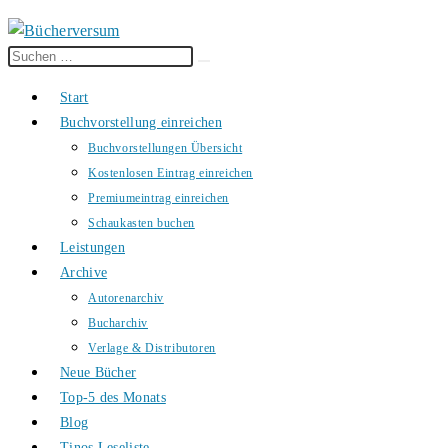
Diese
Suche
Website
starten
Start
durchsuchen
Buchvorstellung einreichen
Buchvorstellungen Übersicht
Kostenlosen Eintrag einreichen
Premiumeintrag einreichen
Schaukasten buchen
Leistungen
Archive
Autorenarchiv
Bucharchiv
Verlage & Distributoren
Neue Bücher
Top-5 des Monats
Blog
Tinos Leseliste