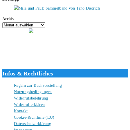
Archiv
Hallo, ich bin Tino, der Seitenbetreiber von buecherversum.de und
verlagsunabhängiger Autor seit 2012. Ich bin froh, dass du den Weg
hierher gefunden hast und freue mich auf eine gute Zusammenarbeit.
Liebe Grüße und gute Bücher für die Zukunft, dein Tino.
Infos & Rechtliches
Regeln zur Buchvorstellung
Nutzungsbedingungen
Widerrufsbelehrung
Widerruf erklären
Kontakt
Cookie-Richtlinie (EU)
Datenschutzerklärung