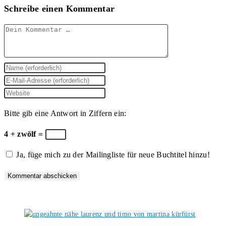
Schreibe einen Kommentar
Kommentar
Gib
deinen
Gib
Namen
deine
Gib
oder
E-
deine
Bitte gib eine Antwort in Ziffern ein:
Benutzernamen
Mail-
Website-
zum
Adresse
URL
4 + zwölf =
Kommentieren
zum
ein
Ja, füge mich zu der Mailingliste für neue Buchtitel hinzu!
ein
Kommentieren
(optional)
ein