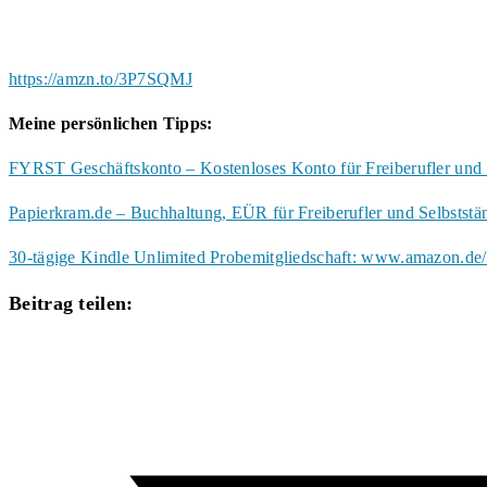
https://amzn.to/3P7SQMJ
Meine persönlichen Tipps:
FYRST Geschäftskonto – Kostenloses Konto für Freiberufler und 
Papierkram.de – Buchhaltung, EÜR für Freiberufler und Selbstst
30-tägige Kindle Unlimited Probemitgliedschaft: www.amazon.de/
Diesen
Beitrag teilen:
Inhalt
Öffnet
teilen
in
einem
neuen
Fenster