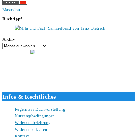
Mastodon
Buchtipp*
Archiv
Hallo, ich bin Tino, der Seitenbetreiber von buecherversum.de und
verlagsunabhängiger Autor seit 2012. Ich bin froh, dass du den Weg
hierher gefunden hast und freue mich auf eine gute Zusammenarbeit.
Liebe Grüße und gute Bücher für die Zukunft, dein Tino.
Infos & Rechtliches
Regeln zur Buchvorstellung
Nutzungsbedingungen
Widerrufsbelehrung
Widerruf erklären
Kontakt