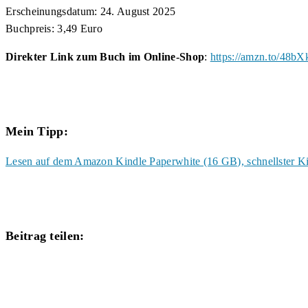
Erscheinungsdatum: 24. August 2025
Buchpreis: 3,49 Euro
Direkter Link zum Buch im Online-Shop
:
https://amzn.to/48b
Mein Tipp:
Lesen auf dem Amazon Kindle Paperwhite (16 GB), schnellster Ki
Diesen
Beitrag teilen:
Inhalt
Öffnet
teilen
in
einem