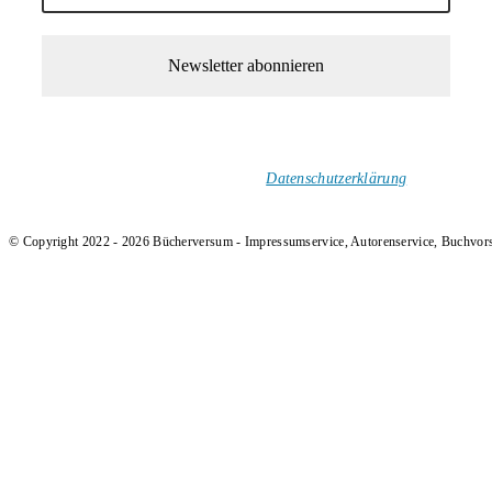
1-Mal im Monat neue tolle Buchtitel, Interviews, Neuigkeiten
und Rezensionen in deinen Posteingang.
Ich versende keinen Spam!
Datenschutzerklärung
.
© Copyright 2022 - 2026 Bücherversum - Impressumservice, Autorenservice, Buchvor