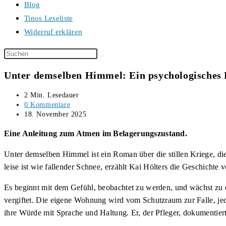
Blog
Tinos Leseliste
Widerruf erklären
Diese
Website
Unter demselben Himmel: Ein psychologisches
durchsuchen
Lesedauer:
2 Min. Lesedauer
Beitrags-
0 Kommentare
Kommentare:
Beitrag
18. November 2025
veröffentlicht:
Eine Anleitung zum Atmen im Belagerungszustand.
Unter demselben Himmel ist ein Roman über die stillen Kriege, die
leise ist wie fallender Schnee, erzählt Kai Hölters die Geschichte 
Es beginnt mit dem Gefühl, beobachtet zu werden, und wächst zu
vergiftet. Die eigene Wohnung wird vom Schutzraum zur Falle, jede
ihre Würde mit Sprache und Haltung. Er, der Pfleger, dokumentier