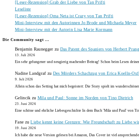
[Leser-Rezension] Grab der Liebe von Tan Prifti
Leseliste
[Leser-Rezension] Oma Neta ist Crazy von Tan Prifti
Mini-Interview mit den Autorinnen Jo Brode und Michaela Meyer
Mini-Interview mit der Autorin Lisa Marie Kormann
Die Community sagt …
Benjamin Raunegger
zu
Das Patent des Spaniers von Herbert Pran
13. Juli 2026
Ein sehr gelungener und neugierig machender Beitrag! Schon beim Lesen dein
Nadine Landgraf
zu
Des Mörders Schachzug von Erica Koelln-Oxf
9. Juli 2026
Allein schon das Setting hat mich begeistert: Die Story spielt im wunderschö
Gelincik
zu
Mila und Paul: Sonne im Norden von Tino Dietrich
23. Juni 2026
Eine schöne und ehrliche Liebesgeschichte In dem Buch 'Mila und Paul' von Ti
Fane
zu
Liebe kennt keine Grenzen: Wie Freundschaft zu Liebe wi
19. Juni 2026
Ich habe die neue Version gelesen bei Amazon, Das Cover ist viel ansprechende