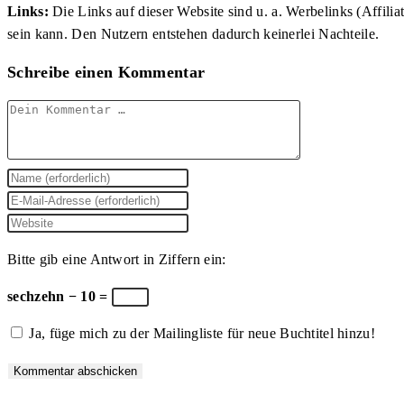
Links:
Die Links auf dieser Website sind u. a. Werbelinks (Affilia
sein kann. Den Nutzern entstehen dadurch keinerlei Nachteile.
Schreibe einen Kommentar
Kommentar
Gib
deinen
Gib
Namen
deine
Gib
oder
E-
deine
Bitte gib eine Antwort in Ziffern ein:
Benutzernamen
Mail-
Website-
zum
Adresse
URL
sechzehn − 10 =
Kommentieren
zum
ein
Ja, füge mich zu der Mailingliste für neue Buchtitel hinzu!
ein
Kommentieren
(optional)
ein