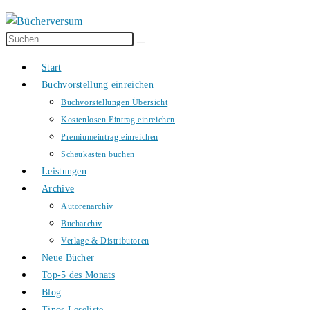
Diese
Suche
Website
starten
Start
durchsuchen
Buchvorstellung einreichen
Buchvorstellungen Übersicht
Kostenlosen Eintrag einreichen
Premiumeintrag einreichen
Schaukasten buchen
Leistungen
Archive
Autorenarchiv
Bucharchiv
Verlage & Distributoren
Neue Bücher
Top-5 des Monats
Blog
Tinos Leseliste