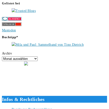
Gelistet bei
Mastodon
Buchtipp*
Archiv
Hallo, ich bin Tino, der Seitenbetreiber von buecherversum.de und
verlagsunabhängiger Autor seit 2012. Ich bin froh, dass du den Weg
hierher gefunden hast und freue mich auf eine gute Zusammenarbeit.
Liebe Grüße und gute Bücher für die Zukunft, dein Tino.
Infos & Rechtliches