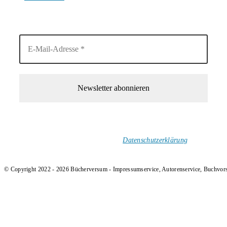
4. August 2026
1-Mal im Monat neue tolle Buchtitel, Interviews, Neuigkeiten
und Rezensionen in deinen Posteingang.
Ich versende keinen Spam!
Datenschutzerklärung
.
© Copyright 2022 - 2026 Bücherversum - Impressumservice, Autorenservice, Buchvor