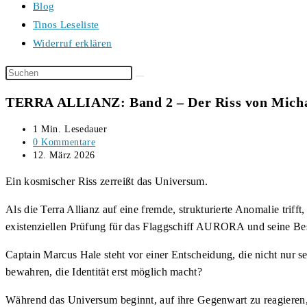
Blog
Tinos Leseliste
Widerruf erklären
Diese
Website
TERRA ALLIANZ: Band 2 – Der Riss von Mich
durchsuchen
Lesedauer:
1 Min. Lesedauer
Beitrags-
0 Kommentare
Kommentare:
Beitrag
12. März 2026
veröffentlicht:
Ein kosmischer Riss zerreißt das Universum.
Als die Terra Allianz auf eine fremde, strukturierte Anomalie trif
existenziellen Prüfung für das Flaggschiff AURORA und seine Be
Captain Marcus Hale steht vor einer Entscheidung, die nicht nur sei
bewahren, die Identität erst möglich macht?
Während das Universum beginnt, auf ihre Gegenwart zu reagieren, w