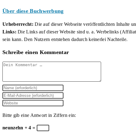
Über diese Buchwerbung
Urheberrecht:
Die auf dieser Webseite veröffentlichten Inhalte 
Links:
Die Links auf dieser Website sind u. a. Werbelinks (Affilia
sein kann. Den Nutzern entstehen dadurch keinerlei Nachteile.
Schreibe einen Kommentar
Kommentar
Gib
deinen
Gib
Namen
deine
Gib
oder
E-
deine
Bitte gib eine Antwort in Ziffern ein:
Benutzernamen
Mail-
Website-
zum
Adresse
URL
neunzehn + 4 =
Kommentieren
zum
ein