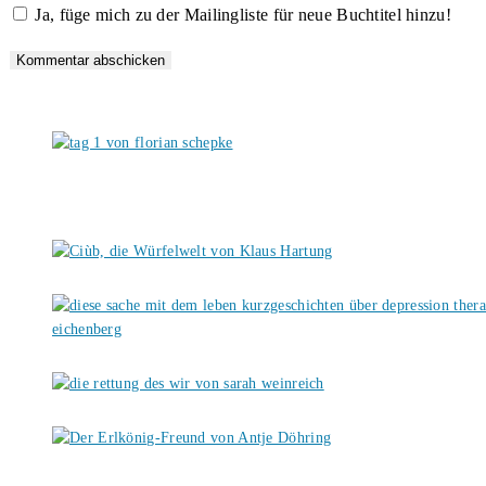
Ja, füge mich zu der Mailingliste für neue Buchtitel hinzu!
ein
Kommentieren
(optional)
ein