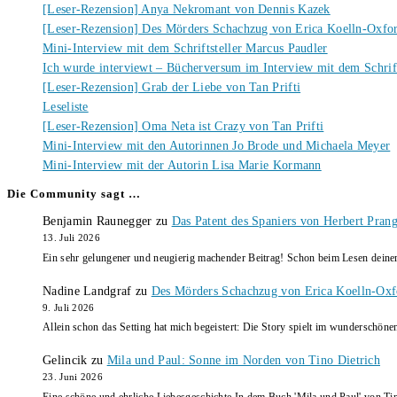
[Leser-Rezension] Anya Nekromant von Dennis Kazek
[Leser-Rezension] Des Mörders Schachzug von Erica Koelln-Oxfo
Mini-Interview mit dem Schriftsteller Marcus Paudler
Ich wurde interviewt – Bücherversum im Interview mit dem Schrift
[Leser-Rezension] Grab der Liebe von Tan Prifti
Leseliste
[Leser-Rezension] Oma Neta ist Crazy von Tan Prifti
Mini-Interview mit den Autorinnen Jo Brode und Michaela Meyer
Mini-Interview mit der Autorin Lisa Marie Kormann
Die Community sagt …
Benjamin Raunegger
zu
Das Patent des Spaniers von Herbert Pran
13. Juli 2026
Ein sehr gelungener und neugierig machender Beitrag! Schon beim Lesen dein
Nadine Landgraf
zu
Des Mörders Schachzug von Erica Koelln-Oxf
9. Juli 2026
Allein schon das Setting hat mich begeistert: Die Story spielt im wunderschö
Gelincik
zu
Mila und Paul: Sonne im Norden von Tino Dietrich
23. Juni 2026
Eine schöne und ehrliche Liebesgeschichte In dem Buch 'Mila und Paul' von Ti