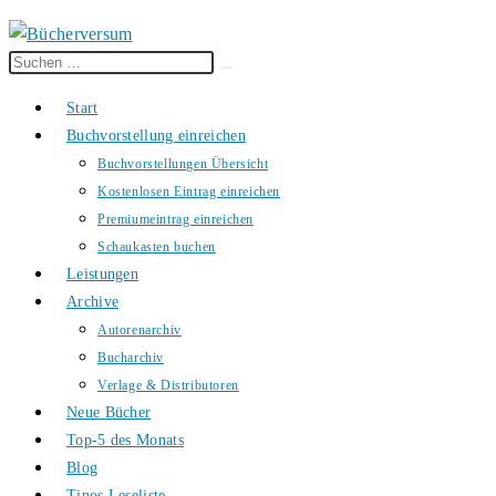
Diese
Suche
Website
starten
Start
durchsuchen
Buchvorstellung einreichen
Buchvorstellungen Übersicht
Kostenlosen Eintrag einreichen
Premiumeintrag einreichen
Schaukasten buchen
Leistungen
Archive
Autorenarchiv
Bucharchiv
Verlage & Distributoren
Neue Bücher
Top-5 des Monats
Blog
Tinos Leseliste