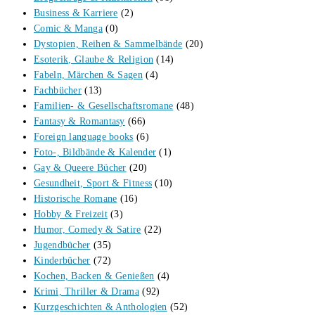
Business & Karriere
(2)
Comic & Manga
(0)
Dystopien, Reihen & Sammelbände
(20)
Esoterik, Glaube & Religion
(14)
Fabeln, Märchen & Sagen
(4)
Fachbücher
(13)
Familien- & Gesellschaftsromane
(48)
Fantasy & Romantasy
(66)
Foreign language books
(6)
Foto-, Bildbände & Kalender
(1)
Gay & Queere Bücher
(20)
Gesundheit, Sport & Fitness
(10)
Historische Romane
(16)
Hobby & Freizeit
(3)
Humor, Comedy & Satire
(22)
Jugendbücher
(35)
Kinderbücher
(72)
Kochen, Backen & Genießen
(4)
Krimi, Thriller & Drama
(92)
Kurzgeschichten & Anthologien
(52)