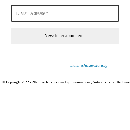
1-Mal im Monat neue tolle Buchtitel, Interviews, Neuigkeiten
und Rezensionen in deinen Posteingang.
Ich versende keinen Spam!
Datenschutzerklärung
.
© Copyright 2022 - 2026 Bücherversum - Impressumservice, Autorenservice, Buchvor