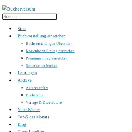
Diese
Suche
Website
starten
Start
durchsuchen
Buchvorstellung einreichen
Buchvorstellungen Übersicht
Kostenlosen Eintrag einreichen
Premiumeintrag einreichen
Schaukasten buchen
Leistungen
Archive
Autorenarchiv
Bucharchiv
Verlage & Distributoren
Neue Bücher
Top-5 des Monats
Blog
Tinos Leseliste