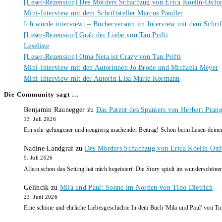
[Leser-Rezension] Des Mörders Schachzug von Erica Koelln-Oxfo
Mini-Interview mit dem Schriftsteller Marcus Paudler
Ich wurde interviewt – Bücherversum im Interview mit dem Schrift
[Leser-Rezension] Grab der Liebe von Tan Prifti
Leseliste
[Leser-Rezension] Oma Neta ist Crazy von Tan Prifti
Mini-Interview mit den Autorinnen Jo Brode und Michaela Meyer
Mini-Interview mit der Autorin Lisa Marie Kormann
Die Community sagt …
Benjamin Raunegger
zu
Das Patent des Spaniers von Herbert Pran
13. Juli 2026
Ein sehr gelungener und neugierig machender Beitrag! Schon beim Lesen dein
Nadine Landgraf
zu
Des Mörders Schachzug von Erica Koelln-Oxf
9. Juli 2026
Allein schon das Setting hat mich begeistert: Die Story spielt im wunderschö
Gelincik
zu
Mila und Paul: Sonne im Norden von Tino Dietrich
23. Juni 2026
Eine schöne und ehrliche Liebesgeschichte In dem Buch 'Mila und Paul' von Ti