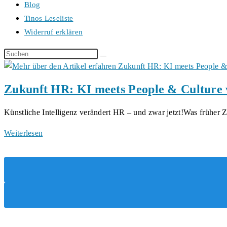
Blog
Tinos Leseliste
Widerruf erklären
Diese
Website
durchsuchen
Zukunft HR: KI meets People & Culture 
Künstliche Intelligenz verändert HR – und zwar jetzt!Was früher
Zukunft
Weiterlesen
HR:
KI
meets
People
&
Culture
von