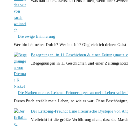
Was hält eine Gesellschaft zusammen, wenn ihre Gewissh
Die ewige Erinnerung
Wer bin ich neben DuIch? Wer bin Ich? Obgleich ich deinen Geis
Begegnungen: in 11 Geschichten & einer Zeitungsnotiz 
„Begegnungen in 11 Geschichten und einer Zeitungsnotiz
Die Narben meines Lebens: Erinnerungen an mein Leben voller B
Dieses Buch erzählt mein Leben, so wie es war. Ohne Beschönigun
Der Erlkönig-Freund: Eine literarische Dystopie von An
Vielleicht ist die größte Verführung nicht, dass die Masc