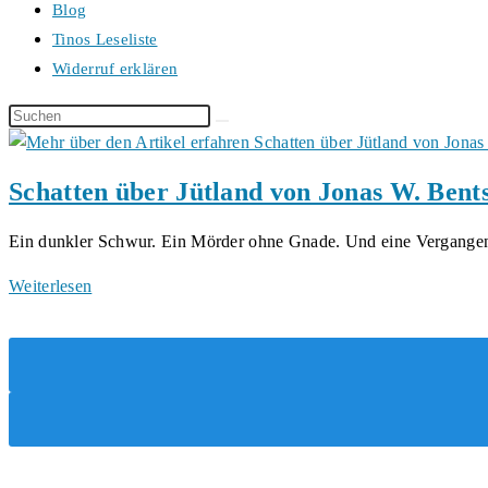
Blog
Tinos Leseliste
Widerruf erklären
Diese
Website
durchsuchen
Schatten über Jütland von Jonas W. Bent
Ein dunkler Schwur. Ein Mörder ohne Gnade. Und eine Vergange
Schatten
Weiterlesen
über
Jütland
von
Jonas
W.
Bentsen