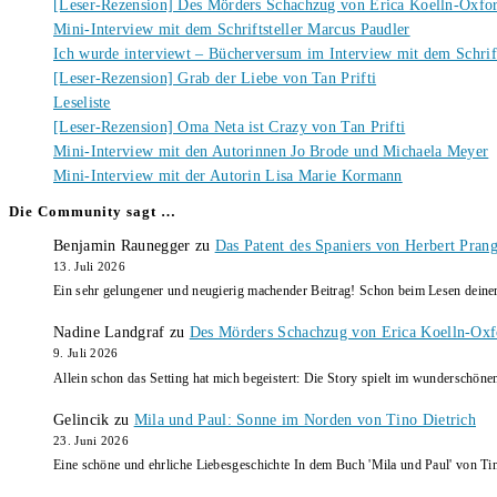
[Leser-Rezension] Des Mörders Schachzug von Erica Koelln-Oxfo
Mini-Interview mit dem Schriftsteller Marcus Paudler
Ich wurde interviewt – Bücherversum im Interview mit dem Schrift
[Leser-Rezension] Grab der Liebe von Tan Prifti
Leseliste
[Leser-Rezension] Oma Neta ist Crazy von Tan Prifti
Mini-Interview mit den Autorinnen Jo Brode und Michaela Meyer
Mini-Interview mit der Autorin Lisa Marie Kormann
Die Community sagt …
Benjamin Raunegger
zu
Das Patent des Spaniers von Herbert Pran
13. Juli 2026
Ein sehr gelungener und neugierig machender Beitrag! Schon beim Lesen dein
Nadine Landgraf
zu
Des Mörders Schachzug von Erica Koelln-Oxf
9. Juli 2026
Allein schon das Setting hat mich begeistert: Die Story spielt im wunderschö
Gelincik
zu
Mila und Paul: Sonne im Norden von Tino Dietrich
23. Juni 2026
Eine schöne und ehrliche Liebesgeschichte In dem Buch 'Mila und Paul' von Ti