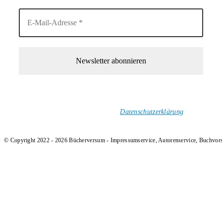
1-Mal im Monat neue tolle Buchtitel, Interviews, Neuigkeiten
und Rezensionen in deinen Posteingang.
Ich versende keinen Spam!
Datenschutzerklärung
.
© Copyright 2022 - 2026 Bücherversum - Impressumservice, Autorenservice, Buchvor