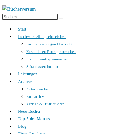
Diese
Suche
Website
starten
Start
durchsuchen
Buchvorstellung einreichen
Buchvorstellungen Übersicht
Kostenlosen Eintrag einreichen
Premiumeintrag einreichen
Schaukasten buchen
Leistungen
Archive
Autorenarchiv
Bucharchiv
Verlage & Distributoren
Neue Bücher
Top-5 des Monats
Blog
Tinos Leseliste