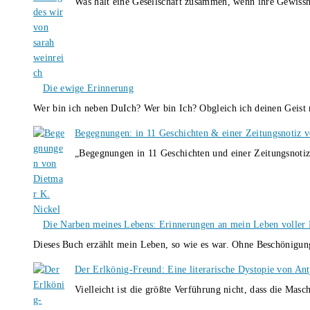
Was hält eine Gesellschaft zusammen, wenn ihre Gewissh
Die ewige Erinnerung
Wer bin ich neben DuIch? Wer bin Ich? Obgleich ich deinen Geis
Begegnungen: in 11 Geschichten & einer Zeitungsnotiz 
„Begegnungen in 11 Geschichten und einer Zeitungsnotiz
Die Narben meines Lebens: Erinnerungen an mein Leben voller B
Dieses Buch erzählt mein Leben, so wie es war. Ohne Beschönigun
Der Erlkönig-Freund: Eine literarische Dystopie von An
Vielleicht ist die größte Verführung nicht, dass die Masc