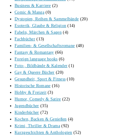
Business & Karriere
(2)
Comic & Manga
(0)
Dystopien, Reihen & Sammelbände
(20)
Esoterik, Glaube & Religion
(14)
Fabeln, Märchen & Sagen
(4)
Fachbücher
(13)
Familien- & Gesellschaftsromane
(48)
Fantasy & Romantasy
(66)
Foreign language books
(6)
Foto-, Bildbände & Kalender
(1)
Gay & Queere Bücher
(20)
Gesundheit, Sport & Fitness
(10)
Historische Romane
(16)
Hobby & Freizeit
(3)
Humor, Comedy & Satire
(22)
Jugendbücher
(35)
Kinderbücher
(72)
Kochen, Backen & Genießen
(4)
Krimi, Thriller & Drama
(92)
Kurzgeschichten & Anthologien
(52)