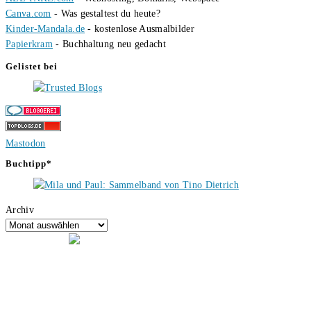
Canva.com
- Was gestaltest du heute?
Kinder-Mandala.de
- kostenlose Ausmalbilder
Papierkram
- Buchhaltung neu gedacht
Gelistet bei
Mastodon
Buchtipp*
Archiv
Hallo, ich bin Tino, der Seitenbetreiber von buecherversum.de und
verlagsunabhängiger Autor seit 2012. Ich bin froh, dass du den Weg
hierher gefunden hast und freue mich auf eine gute Zusammenarbeit.