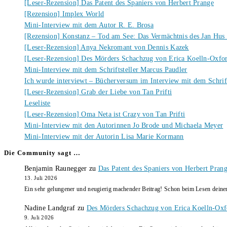
[Leser-Rezension] Das Patent des Spaniers von Herbert Prange
[Rezension] Implex World
Mini-Interview mit dem Autor R. E. Brosa
[Rezension] Konstanz – Tod am See: Das Vermächtnis des Jan Hus
[Leser-Rezension] Anya Nekromant von Dennis Kazek
[Leser-Rezension] Des Mörders Schachzug von Erica Koelln-Oxfo
Mini-Interview mit dem Schriftsteller Marcus Paudler
Ich wurde interviewt – Bücherversum im Interview mit dem Schrift
[Leser-Rezension] Grab der Liebe von Tan Prifti
Leseliste
[Leser-Rezension] Oma Neta ist Crazy von Tan Prifti
Mini-Interview mit den Autorinnen Jo Brode und Michaela Meyer
Mini-Interview mit der Autorin Lisa Marie Kormann
Die Community sagt …
Benjamin Raunegger
zu
Das Patent des Spaniers von Herbert Pran
13. Juli 2026
Ein sehr gelungener und neugierig machender Beitrag! Schon beim Lesen dein
Nadine Landgraf
zu
Des Mörders Schachzug von Erica Koelln-Oxf
9. Juli 2026