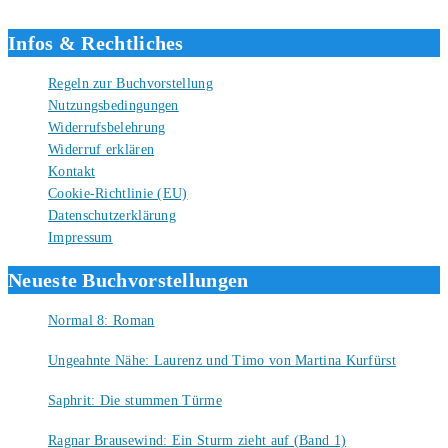
Liebe Grüße und gute Bücher für die Zukunft, dein Tino.
Infos & Rechtliches
Regeln zur Buchvorstellung
Nutzungsbedingungen
Widerrufsbelehrung
Widerruf erklären
Kontakt
Cookie-Richtlinie (EU)
Datenschutzerklärung
Impressum
Neueste Buchvorstellungen
Normal 8: Roman
8. August 2026
Ungeahnte Nähe: Laurenz und Timo von Martina Kurfürst
7. August 2026
Saphrit: Die stummen Türme
6. August 2026
Ragnar Brausewind: Ein Sturm zieht auf (Band 1)