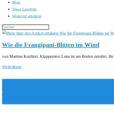
Blog
Tinos Leseliste
Widerruf erklären
Diese
Website
durchsuchen
Wie die Frangipani-Blüten im Wind
von Martina Kurfürst. Klappentext Lena ist am Boden zerstört. I
Wie
Weiterlesen
die
Frangipani-
Blüten
im
Wind