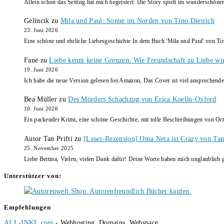
Allein schon das Setting hat mich begeistert: Die Story spielt im wunderschö
Gelincik
zu
Mila und Paul: Sonne im Norden von Tino Dietrich
23. Juni 2026
Eine schöne und ehrliche Liebesgeschichte In dem Buch 'Mila und Paul' von Ti
Fane
zu
Liebe kennt keine Grenzen: Wie Freundschaft zu Liebe wi
19. Juni 2026
Ich habe die neue Version gelesen bei Amazon, Das Cover ist viel ansprechende
Bea Müller
zu
Des Mörders Schachzug von Erica Koelln-Oxford
10. Juni 2026
Ein packender Krimi, eine schöne Geschichte, mit tolle Beschreibungen von Ort
Autor Tan Prifti
zu
[Leser-Rezension] Oma Neta ist Crazy von Tan 
25. November 2025
Liebe Bettina, Vielen, vielen Dank dafür! Deine Worte haben mich unglaublich g
Unterstützer von:
Empfehlungen
ALL-INKL.com
- Webhosting, Domains, Webspace