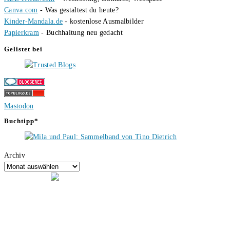
Canva.com
- Was gestaltest du heute?
Kinder-Mandala.de
- kostenlose Ausmalbilder
Papierkram
- Buchhaltung neu gedacht
Gelistet bei
Mastodon
Buchtipp*
Archiv
Hallo, ich bin Tino, der Seitenbetreiber von buecherversum.de und
verlagsunabhängiger Autor seit 2012. Ich bin froh, dass du den Weg
hierher gefunden hast und freue mich auf eine gute Zusammenarbeit.