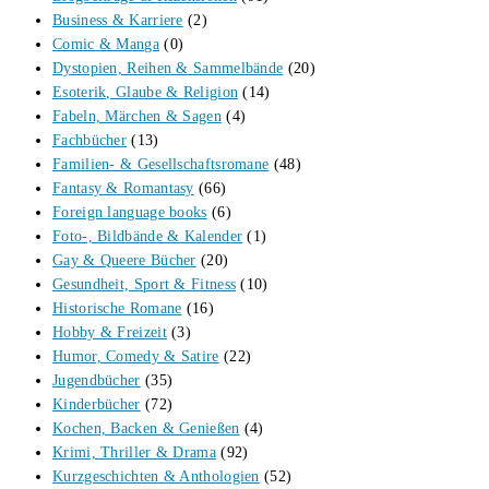
Business & Karriere
(2)
Comic & Manga
(0)
Dystopien, Reihen & Sammelbände
(20)
Esoterik, Glaube & Religion
(14)
Fabeln, Märchen & Sagen
(4)
Fachbücher
(13)
Familien- & Gesellschaftsromane
(48)
Fantasy & Romantasy
(66)
Foreign language books
(6)
Foto-, Bildbände & Kalender
(1)
Gay & Queere Bücher
(20)
Gesundheit, Sport & Fitness
(10)
Historische Romane
(16)
Hobby & Freizeit
(3)
Humor, Comedy & Satire
(22)
Jugendbücher
(35)
Kinderbücher
(72)
Kochen, Backen & Genießen
(4)
Krimi, Thriller & Drama
(92)
Kurzgeschichten & Anthologien
(52)