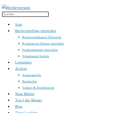
Diese
Suche
Website
starten
Start
durchsuchen
Buchvorstellung einreichen
Buchvorstellungen Übersicht
Kostenlosen Eintrag einreichen
Premiumeintrag einreichen
Schaukasten buchen
Leistungen
Archive
Autorenarchiv
Bucharchiv
Verlage & Distributoren
Neue Bücher
Top-5 des Monats
Blog
Tinos Leseliste