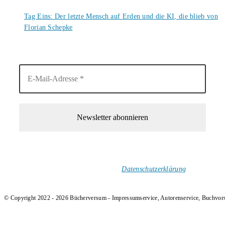
6. August 2026
Tag Eins: Der letzte Mensch auf Erden und die KI, die blieb von
Florian Schepke
5. August 2026
1-Mal im Monat neue tolle Buchtitel, Interviews, Neuigkeiten
und Rezensionen in deinen Posteingang.
Ich versende keinen Spam!
Datenschutzerklärung
.
© Copyright 2022 - 2026 Bücherversum - Impressumservice, Autorenservice, Buchvor