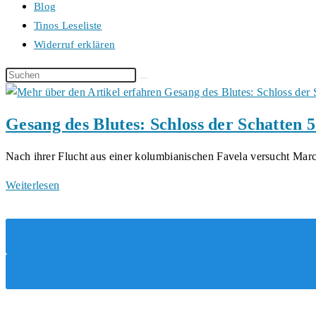
Blog
Tinos Leseliste
Widerruf erklären
Diese
Website
durchsuchen
Gesang des Blutes: Schloss der Schatten 5
Nach ihrer Flucht aus einer kolumbianischen Favela versucht Marc
Gesang
Weiterlesen
des
Blutes:
Schloss
der
Schatten
5
von