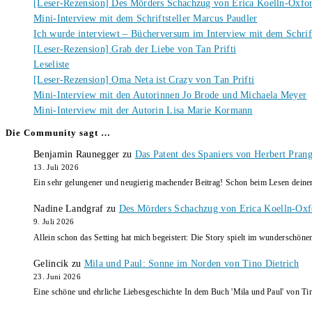
[Leser-Rezension] Des Mörders Schachzug von Erica Koelln-Oxfo
Mini-Interview mit dem Schriftsteller Marcus Paudler
Ich wurde interviewt – Bücherversum im Interview mit dem Schrift
[Leser-Rezension] Grab der Liebe von Tan Prifti
Leseliste
[Leser-Rezension] Oma Neta ist Crazy von Tan Prifti
Mini-Interview mit den Autorinnen Jo Brode und Michaela Meyer
Mini-Interview mit der Autorin Lisa Marie Kormann
Die Community sagt …
Benjamin Raunegger
zu
Das Patent des Spaniers von Herbert Pran
13. Juli 2026
Ein sehr gelungener und neugierig machender Beitrag! Schon beim Lesen dein
Nadine Landgraf
zu
Des Mörders Schachzug von Erica Koelln-Oxf
9. Juli 2026
Allein schon das Setting hat mich begeistert: Die Story spielt im wunderschö
Gelincik
zu
Mila und Paul: Sonne im Norden von Tino Dietrich
23. Juni 2026
Eine schöne und ehrliche Liebesgeschichte In dem Buch 'Mila und Paul' von Ti