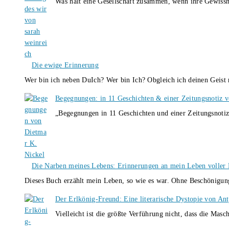
Was hält eine Gesellschaft zusammen, wenn ihre Gewissh
Die ewige Erinnerung
Wer bin ich neben DuIch? Wer bin Ich? Obgleich ich deinen Geis
Begegnungen: in 11 Geschichten & einer Zeitungsnotiz 
„Begegnungen in 11 Geschichten und einer Zeitungsnotiz
Die Narben meines Lebens: Erinnerungen an mein Leben voller B
Dieses Buch erzählt mein Leben, so wie es war. Ohne Beschönigun
Der Erlkönig-Freund: Eine literarische Dystopie von An
Vielleicht ist die größte Verführung nicht, dass die Masc