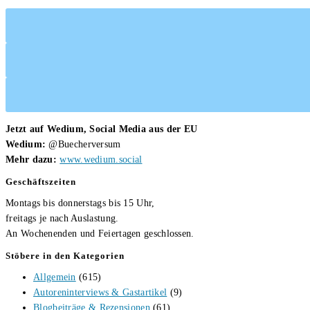
Jeanette
Lagall
Jetzt auf Wedium, Social Media aus der EU
Wedium:
@Buecherversum
Mehr dazu:
www.wedium.social
Geschäftszeiten
Montags bis donnerstags bis 15 Uhr,
freitags je nach Auslastung.
An Wochenenden und Feiertagen geschlossen.
Stöbere in den Kategorien
Allgemein
(615)
Autoreninterviews & Gastartikel
(9)
Blogbeiträge & Rezensionen
(61)