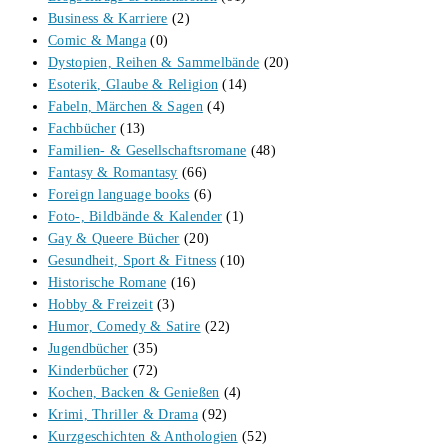
Business & Karriere
(2)
Comic & Manga
(0)
Dystopien, Reihen & Sammelbände
(20)
Esoterik, Glaube & Religion
(14)
Fabeln, Märchen & Sagen
(4)
Fachbücher
(13)
Familien- & Gesellschaftsromane
(48)
Fantasy & Romantasy
(66)
Foreign language books
(6)
Foto-, Bildbände & Kalender
(1)
Gay & Queere Bücher
(20)
Gesundheit, Sport & Fitness
(10)
Historische Romane
(16)
Hobby & Freizeit
(3)
Humor, Comedy & Satire
(22)
Jugendbücher
(35)
Kinderbücher
(72)
Kochen, Backen & Genießen
(4)
Krimi, Thriller & Drama
(92)
Kurzgeschichten & Anthologien
(52)