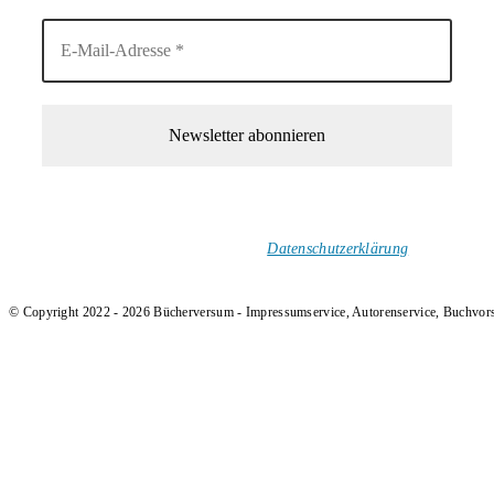
1-Mal im Monat neue tolle Buchtitel, Interviews, Neuigkeiten
und Rezensionen in deinen Posteingang.
Ich versende keinen Spam!
Datenschutzerklärung
.
© Copyright 2022 - 2026 Bücherversum - Impressumservice, Autorenservice, Buchvor