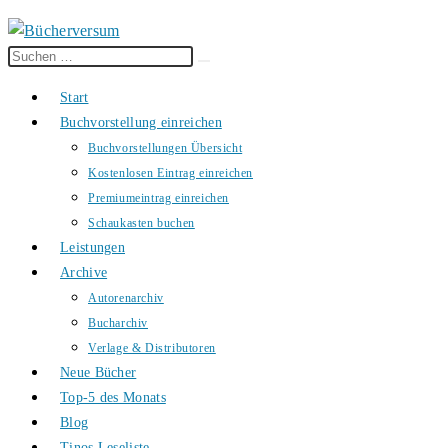
Diese
Suche
Website
starten
Start
durchsuchen
Buchvorstellung einreichen
Buchvorstellungen Übersicht
Kostenlosen Eintrag einreichen
Premiumeintrag einreichen
Schaukasten buchen
Leistungen
Archive
Autorenarchiv
Bucharchiv
Verlage & Distributoren
Neue Bücher
Top-5 des Monats
Blog
Tinos Leseliste