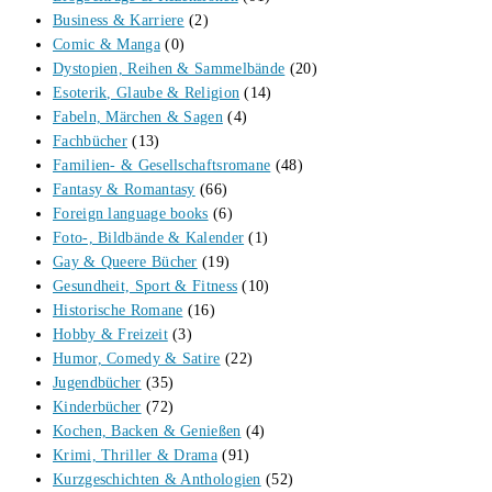
Business & Karriere
(2)
Comic & Manga
(0)
Dystopien, Reihen & Sammelbände
(20)
Esoterik, Glaube & Religion
(14)
Fabeln, Märchen & Sagen
(4)
Fachbücher
(13)
Familien- & Gesellschaftsromane
(48)
Fantasy & Romantasy
(66)
Foreign language books
(6)
Foto-, Bildbände & Kalender
(1)
Gay & Queere Bücher
(19)
Gesundheit, Sport & Fitness
(10)
Historische Romane
(16)
Hobby & Freizeit
(3)
Humor, Comedy & Satire
(22)
Jugendbücher
(35)
Kinderbücher
(72)
Kochen, Backen & Genießen
(4)
Krimi, Thriller & Drama
(91)
Kurzgeschichten & Anthologien
(52)