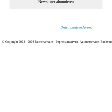
1-Mal im Monat neue tolle Buchtitel, Interviews, Neuigkeiten
und Rezensionen in deinen Posteingang.
Ich versende keinen Spam!
Datenschutzerklärung
.
© Copyright 2022 - 2026 Bücherversum - Impressumservice, Autorenservice, Buchvor