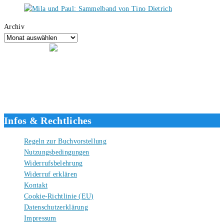
Archiv
Hallo, ich bin Tino, der Seitenbetreiber von buecherversum.de und
verlagsunabhängiger Autor seit 2012. Ich bin froh, dass du den Weg
hierher gefunden hast und freue mich auf eine gute Zusammenarbeit.
Liebe Grüße und gute Bücher für die Zukunft, dein Tino.
Infos & Rechtliches
Regeln zur Buchvorstellung
Nutzungsbedingungen
Widerrufsbelehrung
Widerruf erklären
Kontakt
Cookie-Richtlinie (EU)
Datenschutzerklärung
Impressum