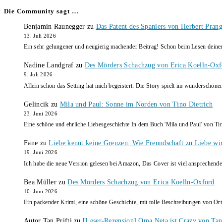
Die Community sagt …
Benjamin Raunegger
zu
Das Patent des Spaniers von Herbert Pran
13. Juli 2026
Ein sehr gelungener und neugierig machender Beitrag! Schon beim Lesen dein
Nadine Landgraf
zu
Des Mörders Schachzug von Erica Koelln-Oxf
9. Juli 2026
Allein schon das Setting hat mich begeistert: Die Story spielt im wunderschö
Gelincik
zu
Mila und Paul: Sonne im Norden von Tino Dietrich
23. Juni 2026
Eine schöne und ehrliche Liebesgeschichte In dem Buch 'Mila und Paul' von Ti
Fane
zu
Liebe kennt keine Grenzen: Wie Freundschaft zu Liebe wi
19. Juni 2026
Ich habe die neue Version gelesen bei Amazon, Das Cover ist viel ansprechende
Bea Müller
zu
Des Mörders Schachzug von Erica Koelln-Oxford
10. Juni 2026
Ein packender Krimi, eine schöne Geschichte, mit tolle Beschreibungen von Ort
Autor Tan Prifti
zu
[Leser-Rezension] Oma Neta ist Crazy von Tan 