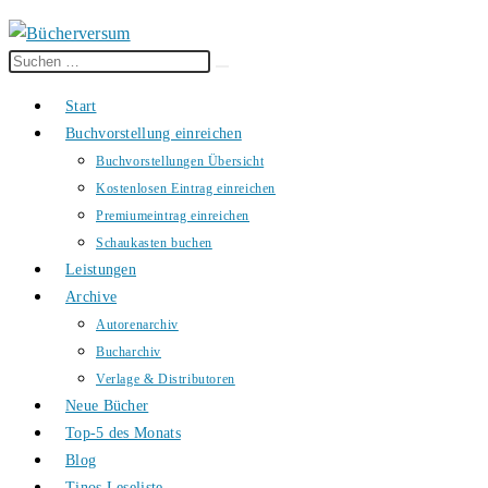
Diese
Suche
Website
starten
Start
durchsuchen
Buchvorstellung einreichen
Buchvorstellungen Übersicht
Kostenlosen Eintrag einreichen
Premiumeintrag einreichen
Schaukasten buchen
Leistungen
Archive
Autorenarchiv
Bucharchiv
Verlage & Distributoren
Neue Bücher
Top-5 des Monats
Blog
Tinos Leseliste