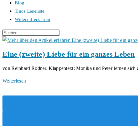
Blog
Tinos Leseliste
Widerruf erklären
Diese
Website
durchsuchen
Eine (zweite) Liebe für ein ganzes Leben
von Reinhard Rodner. Klappentext: Monika und Peter lernen sich
Eine
Weiterlesen
(zweite)
Liebe
für
ein
ganzes
Leben