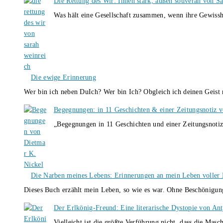
Die Rettung des Wir: Innen stark, außen souverän von S
Was hält eine Gesellschaft zusammen, wenn ihre Gewissh
Die ewige Erinnerung
Wer bin ich neben DuIch? Wer bin Ich? Obgleich ich deinen Geis
Begegnungen: in 11 Geschichten & einer Zeitungsnotiz 
„Begegnungen in 11 Geschichten und einer Zeitungsnotiz
Die Narben meines Lebens: Erinnerungen an mein Leben voller B
Dieses Buch erzählt mein Leben, so wie es war. Ohne Beschönigun
Der Erlkönig-Freund: Eine literarische Dystopie von An
Vielleicht ist die größte Verführung nicht, dass die Masc