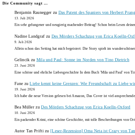
Die Community sagt …
Benjamin Raunegger
zu
Das Patent des Spaniers von Herbert Pran
13. Juli 2026
Ein sehr gelungener und neugierig machender Beitrag! Schon beim Lesen dein
Nadine Landgraf
zu
Des Mörders Schachzug von Erica Koelln-Oxf
9. Juli 2026
Allein schon das Setting hat mich begeistert: Die Story spielt im wunderschö
Gelincik
zu
Mila und Paul: Sonne im Norden von Tino Dietrich
23. Juni 2026
Eine schöne und ehrliche Liebesgeschichte In dem Buch 'Mila und Paul' von Ti
Fane
zu
Liebe kennt keine Grenzen: Wie Freundschaft zu Liebe wi
19. Juni 2026
Ich habe die neue Version gelesen bei Amazon, Das Cover ist viel ansprechende
Bea Müller
zu
Des Mörders Schachzug von Erica Koelln-Oxford
10. Juni 2026
Ein packender Krimi, eine schöne Geschichte, mit tolle Beschreibungen von Ort
Autor Tan Prifti
zu
[Leser-Rezension] Oma Neta ist Crazy von Tan 