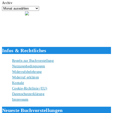
Archiv
Hallo, ich bin Tino, der Seitenbetreiber von buecherversum.de und
verlagsunabhängiger Autor seit 2012. Ich bin froh, dass du den Weg
hierher gefunden hast und freue mich auf eine gute Zusammenarbeit.
Liebe Grüße und gute Bücher für die Zukunft, dein Tino.
Infos & Rechtliches
Regeln zur Buchvorstellung
Nutzungsbedingungen
Widerrufsbelehrung
Widerruf erklären
Kontakt
Cookie-Richtlinie (EU)
Datenschutzerklärung
Impressum
Neueste Buchvorstellungen