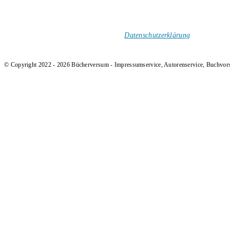
1-Mal im Monat neue tolle Buchtitel, Interviews, Neuigkeiten
und Rezensionen in deinen Posteingang.
Ich versende keinen Spam!
Datenschutzerklärung
.
© Copyright 2022 - 2026 Bücherversum - Impressumservice, Autorenservice, Buchvor