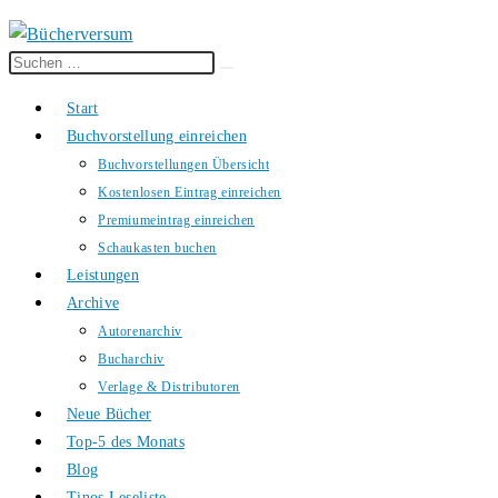
Diese
Suche
Website
starten
Start
durchsuchen
Buchvorstellung einreichen
Buchvorstellungen Übersicht
Kostenlosen Eintrag einreichen
Premiumeintrag einreichen
Schaukasten buchen
Leistungen
Archive
Autorenarchiv
Bucharchiv
Verlage & Distributoren
Neue Bücher
Top-5 des Monats
Blog
Tinos Leseliste