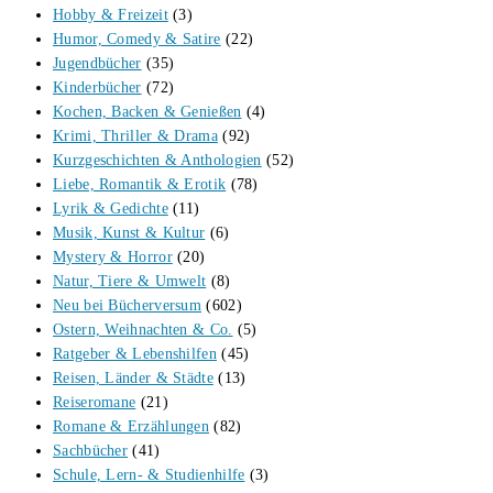
Hobby & Freizeit
(3)
Humor, Comedy & Satire
(22)
Jugendbücher
(35)
Kinderbücher
(72)
Kochen, Backen & Genießen
(4)
Krimi, Thriller & Drama
(92)
Kurzgeschichten & Anthologien
(52)
Liebe, Romantik & Erotik
(78)
Lyrik & Gedichte
(11)
Musik, Kunst & Kultur
(6)
Mystery & Horror
(20)
Natur, Tiere & Umwelt
(8)
Neu bei Bücherversum
(602)
Ostern, Weihnachten & Co.
(5)
Ratgeber & Lebenshilfen
(45)
Reisen, Länder & Städte
(13)
Reiseromane
(21)
Romane & Erzählungen
(82)
Sachbücher
(41)
Schule, Lern- & Studienhilfe
(3)