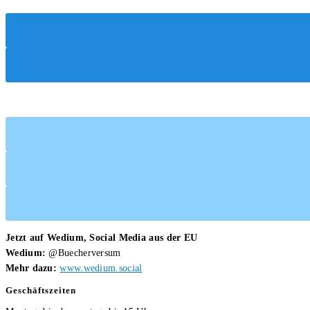
Carola
–
Kickers
Das
Monster
in
mir
Jetzt auf Wedium, Social Media aus der EU
Wedium:
@Buecherversum
Mehr dazu:
www.wedium.social
Geschäftszeiten