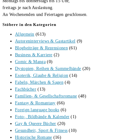
Montags bis donnerstags bis 15 Uhr,
freitags je nach Auslastung.
An Wochenenden und Feiertagen geschlossen.
Stöbere in den Kategorien
Allgemein
(613)
Autoreninterviews & Gastartikel
(9)
Blogbeiträge & Rezensionen
(61)
Business & Karriere
(2)
Comic & Manga
(0)
Dystopien, Reihen & Sammelbände
(20)
Esoterik, Glaube & Religion
(14)
Fabeln, Märchen & Sagen
(4)
Fachbücher
(13)
Familien- & Gesellschaftsromane
(48)
Fantasy & Romantasy
(66)
Foreign language books
(6)
Foto-, Bildbände & Kalender
(1)
Gay & Queere Bücher
(20)
Gesundheit, Sport & Fitness
(10)
Historische Romane
(16)