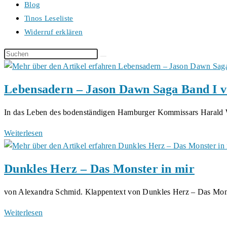
Blog
Tinos Leseliste
Widerruf erklären
Diese
Website
durchsuchen
Lebensadern – Jason Dawn Saga Band I v
In das Leben des bodenständigen Hamburger Kommissars Harald 
Lebensadern
Weiterlesen
–
Jason
Dunkles Herz – Das Monster in mir
Dawn
Saga
von Alexandra Schmid. Klappentext von Dunkles Herz – Das Mo
Band
I
Dunkles
Weiterlesen
von
Herz