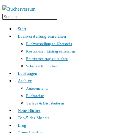
Diese
Suche
Website
starten
Start
durchsuchen
Buchvorstellung einreichen
Buchvorstellungen Übersicht
Kostenlosen Eintrag einreichen
Premiumeintrag einreichen
Schaukasten buchen
Leistungen
Archive
Autorenarchiv
Bucharchiv
Verlage & Distributoren
Neue Bücher
Top-5 des Monats
Blog
Tinos Leseliste