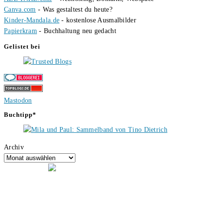
Canva.com
- Was gestaltest du heute?
Kinder-Mandala.de
- kostenlose Ausmalbilder
Papierkram
- Buchhaltung neu gedacht
Gelistet bei
Mastodon
Buchtipp*
Archiv
Hallo, ich bin Tino, der Seitenbetreiber von buecherversum.de und
verlagsunabhängiger Autor seit 2012. Ich bin froh, dass du den Weg
hierher gefunden hast und freue mich auf eine gute Zusammenarbeit.