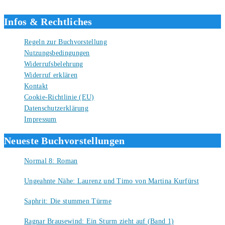
Liebe Grüße und gute Bücher für die Zukunft, dein Tino.
Infos & Rechtliches
Regeln zur Buchvorstellung
Nutzungsbedingungen
Widerrufsbelehrung
Widerruf erklären
Kontakt
Cookie-Richtlinie (EU)
Datenschutzerklärung
Impressum
Neueste Buchvorstellungen
Normal 8: Roman
8. August 2026
Ungeahnte Nähe: Laurenz und Timo von Martina Kurfürst
7. August 2026
Saphrit: Die stummen Türme
6. August 2026
Ragnar Brausewind: Ein Sturm zieht auf (Band 1)