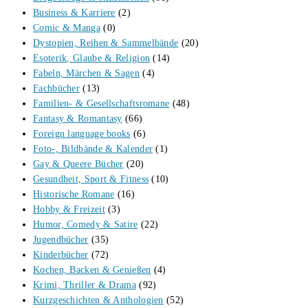
Business & Karriere
(2)
Comic & Manga
(0)
Dystopien, Reihen & Sammelbände
(20)
Esoterik, Glaube & Religion
(14)
Fabeln, Märchen & Sagen
(4)
Fachbücher
(13)
Familien- & Gesellschaftsromane
(48)
Fantasy & Romantasy
(66)
Foreign language books
(6)
Foto-, Bildbände & Kalender
(1)
Gay & Queere Bücher
(20)
Gesundheit, Sport & Fitness
(10)
Historische Romane
(16)
Hobby & Freizeit
(3)
Humor, Comedy & Satire
(22)
Jugendbücher
(35)
Kinderbücher
(72)
Kochen, Backen & Genießen
(4)
Krimi, Thriller & Drama
(92)
Kurzgeschichten & Anthologien
(52)