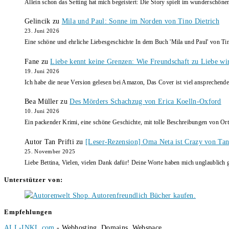
Allein schon das Setting hat mich begeistert: Die Story spielt im wunderschö
Gelincik
zu
Mila und Paul: Sonne im Norden von Tino Dietrich
23. Juni 2026
Eine schöne und ehrliche Liebesgeschichte In dem Buch 'Mila und Paul' von Ti
Fane
zu
Liebe kennt keine Grenzen: Wie Freundschaft zu Liebe wi
19. Juni 2026
Ich habe die neue Version gelesen bei Amazon, Das Cover ist viel ansprechende
Bea Müller
zu
Des Mörders Schachzug von Erica Koelln-Oxford
10. Juni 2026
Ein packender Krimi, eine schöne Geschichte, mit tolle Beschreibungen von Ort
Autor Tan Prifti
zu
[Leser-Rezension] Oma Neta ist Crazy von Tan 
25. November 2025
Liebe Bettina, Vielen, vielen Dank dafür! Deine Worte haben mich unglaublich g
Unterstützer von:
Empfehlungen
ALL-INKL.com
- Webhosting, Domains, Webspace