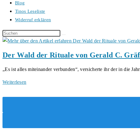
Blog
Tinos Leseliste
Widerruf erklären
Diese
Website
durchsuchen
Der Wald der Rituale von Gerald C. Grä
„Es ist alles miteinander verbunden“, versicherte ihr der in die Ja
Der
Weiterlesen
Wald
der
Rituale
von
Gerald
C.
Gräf