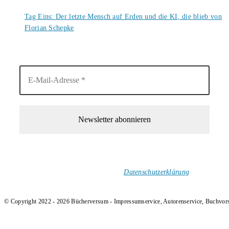
6. August 2026
Tag Eins: Der letzte Mensch auf Erden und die KI, die blieb von
Florian Schepke
5. August 2026
1-Mal im Monat neue tolle Buchtitel, Interviews, Neuigkeiten
und Rezensionen in deinen Posteingang.
Ich versende keinen Spam!
Datenschutzerklärung
.
© Copyright 2022 - 2026 Bücherversum - Impressumservice, Autorenservice, Buchvor