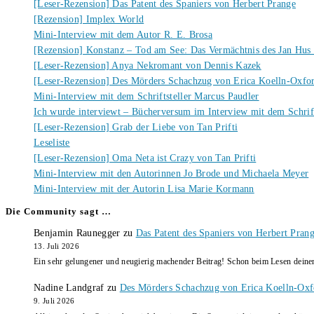
[Leser-Rezension] Das Patent des Spaniers von Herbert Prange
[Rezension] Implex World
Mini-Interview mit dem Autor R. E. Brosa
[Rezension] Konstanz – Tod am See: Das Vermächtnis des Jan Hus
[Leser-Rezension] Anya Nekromant von Dennis Kazek
[Leser-Rezension] Des Mörders Schachzug von Erica Koelln-Oxfo
Mini-Interview mit dem Schriftsteller Marcus Paudler
Ich wurde interviewt – Bücherversum im Interview mit dem Schrift
[Leser-Rezension] Grab der Liebe von Tan Prifti
Leseliste
[Leser-Rezension] Oma Neta ist Crazy von Tan Prifti
Mini-Interview mit den Autorinnen Jo Brode und Michaela Meyer
Mini-Interview mit der Autorin Lisa Marie Kormann
Die Community sagt …
Benjamin Raunegger
zu
Das Patent des Spaniers von Herbert Pran
13. Juli 2026
Ein sehr gelungener und neugierig machender Beitrag! Schon beim Lesen dein
Nadine Landgraf
zu
Des Mörders Schachzug von Erica Koelln-Oxf
9. Juli 2026