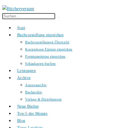
Diese
Suche
Website
starten
Start
durchsuchen
Buchvorstellung einreichen
Buchvorstellungen Übersicht
Kostenlosen Eintrag einreichen
Premiumeintrag einreichen
Schaukasten buchen
Leistungen
Archive
Autorenarchiv
Bucharchiv
Verlage & Distributoren
Neue Bücher
Top-5 des Monats
Blog
Tinos Leseliste