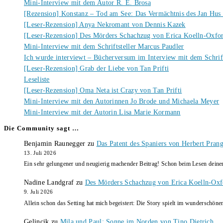
Mini-Interview mit dem Autor R. E. Brosa
[Rezension] Konstanz – Tod am See: Das Vermächtnis des Jan Hus
[Leser-Rezension] Anya Nekromant von Dennis Kazek
[Leser-Rezension] Des Mörders Schachzug von Erica Koelln-Oxfo
Mini-Interview mit dem Schriftsteller Marcus Paudler
Ich wurde interviewt – Bücherversum im Interview mit dem Schrift
[Leser-Rezension] Grab der Liebe von Tan Prifti
Leseliste
[Leser-Rezension] Oma Neta ist Crazy von Tan Prifti
Mini-Interview mit den Autorinnen Jo Brode und Michaela Meyer
Mini-Interview mit der Autorin Lisa Marie Kormann
Die Community sagt …
Benjamin Raunegger
zu
Das Patent des Spaniers von Herbert Pran
13. Juli 2026
Ein sehr gelungener und neugierig machender Beitrag! Schon beim Lesen dein
Nadine Landgraf
zu
Des Mörders Schachzug von Erica Koelln-Oxf
9. Juli 2026
Allein schon das Setting hat mich begeistert: Die Story spielt im wunderschö
Gelincik
zu
Mila und Paul: Sonne im Norden von Tino Dietrich