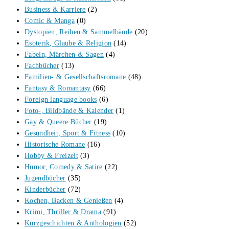
Business & Karriere
(2)
Comic & Manga
(0)
Dystopien, Reihen & Sammelbände
(20)
Esoterik, Glaube & Religion
(14)
Fabeln, Märchen & Sagen
(4)
Fachbücher
(13)
Familien- & Gesellschaftsromane
(48)
Fantasy & Romantasy
(66)
Foreign language books
(6)
Foto-, Bildbände & Kalender
(1)
Gay & Queere Bücher
(19)
Gesundheit, Sport & Fitness
(10)
Historische Romane
(16)
Hobby & Freizeit
(3)
Humor, Comedy & Satire
(22)
Jugendbücher
(35)
Kinderbücher
(72)
Kochen, Backen & Genießen
(4)
Krimi, Thriller & Drama
(91)
Kurzgeschichten & Anthologien
(52)