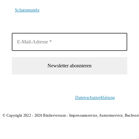
4. August 2026
Schattenseele
4. August 2026
1-Mal im Monat neue tolle Buchtitel, Interviews, Neuigkeiten
und Rezensionen in deinen Posteingang.
Ich versende keinen Spam!
Datenschutzerklärung
.
© Copyright 2022 - 2026 Bücherversum - Impressumservice, Autorenservice, Buchvor