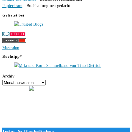
Papierkram
- Buchhaltung neu gedacht
Gelistet bei
Mastodon
Buchtipp*
Archiv
Hallo, ich bin Tino, der Seitenbetreiber von buecherversum.de und
verlagsunabhängiger Autor seit 2012. Ich bin froh, dass du den Weg
hierher gefunden hast und freue mich auf eine gute Zusammenarbeit.
Liebe Grüße und gute Bücher für die Zukunft, dein Tino.
Infos & Rechtliches