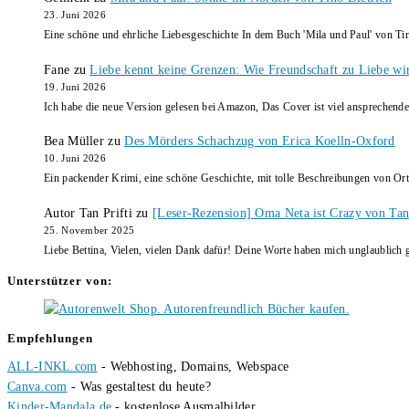
23. Juni 2026
Eine schöne und ehrliche Liebesgeschichte In dem Buch 'Mila und Paul' von Ti
Fane
zu
Liebe kennt keine Grenzen: Wie Freundschaft zu Liebe wi
19. Juni 2026
Ich habe die neue Version gelesen bei Amazon, Das Cover ist viel ansprechende
Bea Müller
zu
Des Mörders Schachzug von Erica Koelln-Oxford
10. Juni 2026
Ein packender Krimi, eine schöne Geschichte, mit tolle Beschreibungen von Ort
Autor Tan Prifti
zu
[Leser-Rezension] Oma Neta ist Crazy von Tan 
25. November 2025
Liebe Bettina, Vielen, vielen Dank dafür! Deine Worte haben mich unglaublich g
Unterstützer von:
Empfehlungen
ALL-INKL.com
- Webhosting, Domains, Webspace
Canva.com
- Was gestaltest du heute?
Kinder-Mandala.de
- kostenlose Ausmalbilder