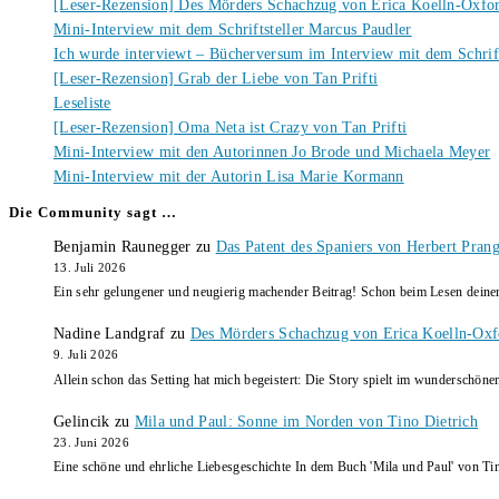
[Leser-Rezension] Des Mörders Schachzug von Erica Koelln-Oxfo
Mini-Interview mit dem Schriftsteller Marcus Paudler
Ich wurde interviewt – Bücherversum im Interview mit dem Schrift
[Leser-Rezension] Grab der Liebe von Tan Prifti
Leseliste
[Leser-Rezension] Oma Neta ist Crazy von Tan Prifti
Mini-Interview mit den Autorinnen Jo Brode und Michaela Meyer
Mini-Interview mit der Autorin Lisa Marie Kormann
Die Community sagt …
Benjamin Raunegger
zu
Das Patent des Spaniers von Herbert Pran
13. Juli 2026
Ein sehr gelungener und neugierig machender Beitrag! Schon beim Lesen dein
Nadine Landgraf
zu
Des Mörders Schachzug von Erica Koelln-Oxf
9. Juli 2026
Allein schon das Setting hat mich begeistert: Die Story spielt im wunderschö
Gelincik
zu
Mila und Paul: Sonne im Norden von Tino Dietrich
23. Juni 2026
Eine schöne und ehrliche Liebesgeschichte In dem Buch 'Mila und Paul' von Ti