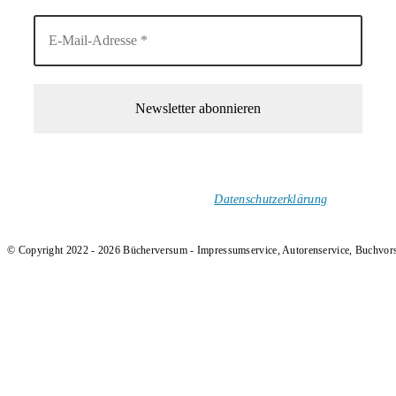
1-Mal im Monat neue tolle Buchtitel, Interviews, Neuigkeiten
und Rezensionen in deinen Posteingang.
Ich versende keinen Spam!
Datenschutzerklärung
.
© Copyright 2022 - 2026 Bücherversum - Impressumservice, Autorenservice, Buchvor