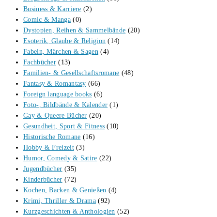
Business & Karriere
(2)
Comic & Manga
(0)
Dystopien, Reihen & Sammelbände
(20)
Esoterik, Glaube & Religion
(14)
Fabeln, Märchen & Sagen
(4)
Fachbücher
(13)
Familien- & Gesellschaftsromane
(48)
Fantasy & Romantasy
(66)
Foreign language books
(6)
Foto-, Bildbände & Kalender
(1)
Gay & Queere Bücher
(20)
Gesundheit, Sport & Fitness
(10)
Historische Romane
(16)
Hobby & Freizeit
(3)
Humor, Comedy & Satire
(22)
Jugendbücher
(35)
Kinderbücher
(72)
Kochen, Backen & Genießen
(4)
Krimi, Thriller & Drama
(92)
Kurzgeschichten & Anthologien
(52)