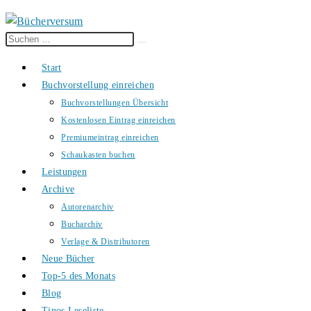
Diese
Suche
Website
starten
Start
durchsuchen
Buchvorstellung einreichen
Buchvorstellungen Übersicht
Kostenlosen Eintrag einreichen
Premiumeintrag einreichen
Schaukasten buchen
Leistungen
Archive
Autorenarchiv
Bucharchiv
Verlage & Distributoren
Neue Bücher
Top-5 des Monats
Blog
Tinos Leseliste