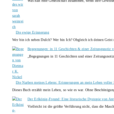
Was hält eine Gesellschaft zusammen, wenn ihre Gewissh
Die ewige Erinnerung
Wer bin ich neben DuIch? Wer bin Ich? Obgleich ich deinen Geis
Begegnungen: in 11 Geschichten & einer Zeitungsnotiz 
„Begegnungen in 11 Geschichten und einer Zeitungsnotiz
Die Narben meines Lebens: Erinnerungen an mein Leben voller B
Dieses Buch erzählt mein Leben, so wie es war. Ohne Beschönigun
Der Erlkönig-Freund: Eine literarische Dystopie von An
Vielleicht ist die größte Verführung nicht, dass die Masc