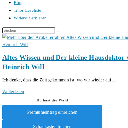
Blog
Tinos Leseliste
Widerruf erklären
Diese
Website
durchsuchen
Altes Wissen und Der kleine Hausdoktor
Heinrich Will
Ich denke, dass die Zeit gekommen ist, wo wir wieder auf…
Altes
Weiterlesen
Wissen
Du hast die Wahl
und
Premiumeintrag einreichen
Der
kleine
Schaukasten buchen
Hausdoktor