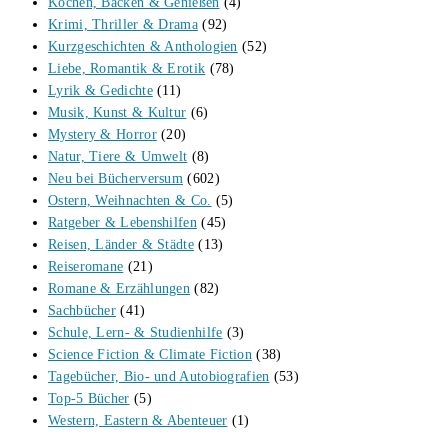
Kochen, Backen & Genießen
(4)
Krimi, Thriller & Drama
(92)
Kurzgeschichten & Anthologien
(52)
Liebe, Romantik & Erotik
(78)
Lyrik & Gedichte
(11)
Musik, Kunst & Kultur
(6)
Mystery & Horror
(20)
Natur, Tiere & Umwelt
(8)
Neu bei Bücherversum
(602)
Ostern, Weihnachten & Co.
(5)
Ratgeber & Lebenshilfen
(45)
Reisen, Länder & Städte
(13)
Reiseromane
(21)
Romane & Erzählungen
(82)
Sachbücher
(41)
Schule, Lern- & Studienhilfe
(3)
Science Fiction & Climate Fiction
(38)
Tagebücher, Bio- und Autobiografien
(53)
Top-5 Bücher
(5)
Western, Eastern & Abenteuer
(1)