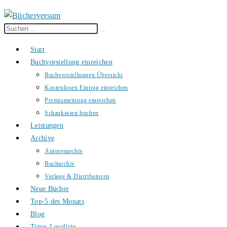
Diese
Suche
Website
starten
Start
durchsuchen
Buchvorstellung einreichen
Buchvorstellungen Übersicht
Kostenlosen Eintrag einreichen
Premiumeintrag einreichen
Schaukasten buchen
Leistungen
Archive
Autorenarchiv
Bucharchiv
Verlage & Distributoren
Neue Bücher
Top-5 des Monats
Blog
Tinos Leseliste