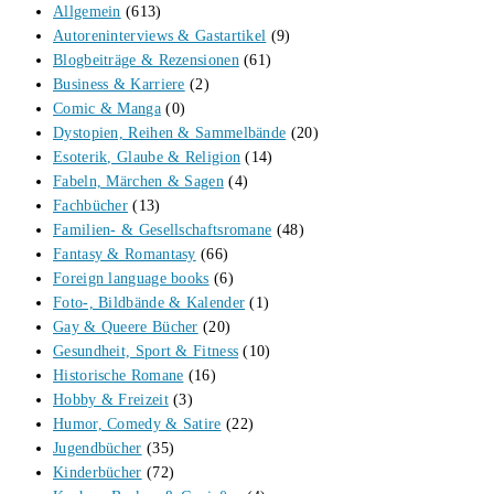
Allgemein
(613)
Autoreninterviews & Gastartikel
(9)
Blogbeiträge & Rezensionen
(61)
Business & Karriere
(2)
Comic & Manga
(0)
Dystopien, Reihen & Sammelbände
(20)
Esoterik, Glaube & Religion
(14)
Fabeln, Märchen & Sagen
(4)
Fachbücher
(13)
Familien- & Gesellschaftsromane
(48)
Fantasy & Romantasy
(66)
Foreign language books
(6)
Foto-, Bildbände & Kalender
(1)
Gay & Queere Bücher
(20)
Gesundheit, Sport & Fitness
(10)
Historische Romane
(16)
Hobby & Freizeit
(3)
Humor, Comedy & Satire
(22)
Jugendbücher
(35)
Kinderbücher
(72)