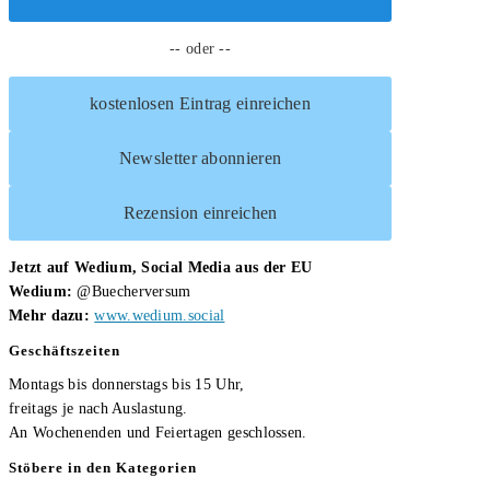
von
-- oder --
Dr.
med.
kostenlosen Eintrag einreichen
homöop.
Heinrich
Newsletter abonnieren
Will
Rezension einreichen
Jetzt auf Wedium, Social Media aus der EU
Wedium:
@Buecherversum
Mehr dazu:
www.wedium.social
Geschäftszeiten
Montags bis donnerstags bis 15 Uhr,
freitags je nach Auslastung.
An Wochenenden und Feiertagen geschlossen.
Stöbere in den Kategorien