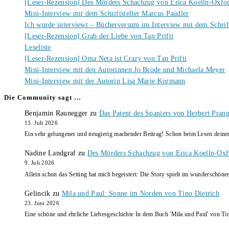
[Leser-Rezension] Des Mörders Schachzug von Erica Koelln-Oxfo
Mini-Interview mit dem Schriftsteller Marcus Paudler
Ich wurde interviewt – Bücherversum im Interview mit dem Schrift
[Leser-Rezension] Grab der Liebe von Tan Prifti
Leseliste
[Leser-Rezension] Oma Neta ist Crazy von Tan Prifti
Mini-Interview mit den Autorinnen Jo Brode und Michaela Meyer
Mini-Interview mit der Autorin Lisa Marie Kormann
Die Community sagt …
Benjamin Raunegger
zu
Das Patent des Spaniers von Herbert Pran
13. Juli 2026
Ein sehr gelungener und neugierig machender Beitrag! Schon beim Lesen dein
Nadine Landgraf
zu
Des Mörders Schachzug von Erica Koelln-Oxf
9. Juli 2026
Allein schon das Setting hat mich begeistert: Die Story spielt im wunderschö
Gelincik
zu
Mila und Paul: Sonne im Norden von Tino Dietrich
23. Juni 2026
Eine schöne und ehrliche Liebesgeschichte In dem Buch 'Mila und Paul' von Ti