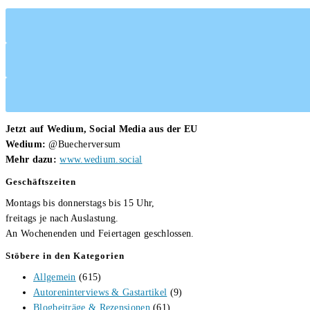
Schmassmann
Jetzt auf Wedium, Social Media aus der EU
Wedium:
@Buecherversum
Mehr dazu:
www.wedium.social
Geschäftszeiten
Montags bis donnerstags bis 15 Uhr,
freitags je nach Auslastung.
An Wochenenden und Feiertagen geschlossen.
Stöbere in den Kategorien
Allgemein
(615)
Autoreninterviews & Gastartikel
(9)
Blogbeiträge & Rezensionen
(61)