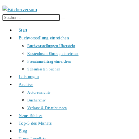
Diese
Suche
Website
starten
Start
durchsuchen
Buchvorstellung einreichen
Buchvorstellungen Übersicht
Kostenlosen Eintrag einreichen
Premiumeintrag einreichen
Schaukasten buchen
Leistungen
Archive
Autorenarchiv
Bucharchiv
Verlage & Distributoren
Neue Bücher
Top-5 des Monats
Blog
Tinos Leseliste