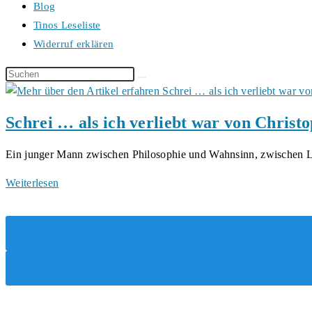
Blog
Tinos Leseliste
Widerruf erklären
Diese
Website
durchsuchen
Schrei … als ich verliebt war von Chris
Ein junger Mann zwischen Philosophie und Wahnsinn, zwischen
Schrei
Weiterlesen
…
als
ich
verliebt
war
von
Christoph