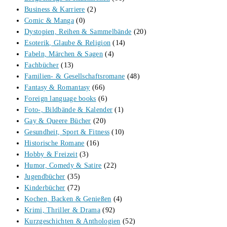
Business & Karriere
(2)
Comic & Manga
(0)
Dystopien, Reihen & Sammelbände
(20)
Esoterik, Glaube & Religion
(14)
Fabeln, Märchen & Sagen
(4)
Fachbücher
(13)
Familien- & Gesellschaftsromane
(48)
Fantasy & Romantasy
(66)
Foreign language books
(6)
Foto-, Bildbände & Kalender
(1)
Gay & Queere Bücher
(20)
Gesundheit, Sport & Fitness
(10)
Historische Romane
(16)
Hobby & Freizeit
(3)
Humor, Comedy & Satire
(22)
Jugendbücher
(35)
Kinderbücher
(72)
Kochen, Backen & Genießen
(4)
Krimi, Thriller & Drama
(92)
Kurzgeschichten & Anthologien
(52)