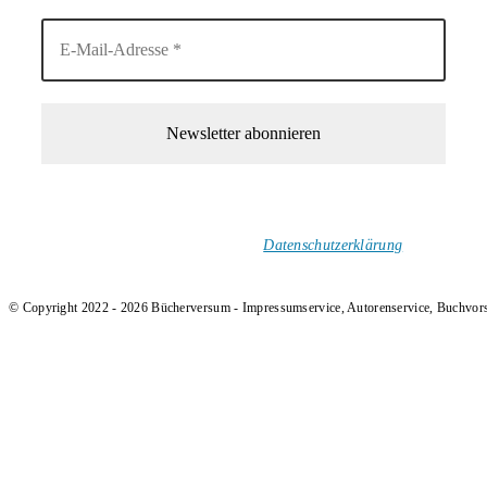
1-Mal im Monat neue tolle Buchtitel, Interviews, Neuigkeiten
und Rezensionen in deinen Posteingang.
Ich versende keinen Spam!
Datenschutzerklärung
.
© Copyright 2022 - 2026 Bücherversum - Impressumservice, Autorenservice, Buchvor