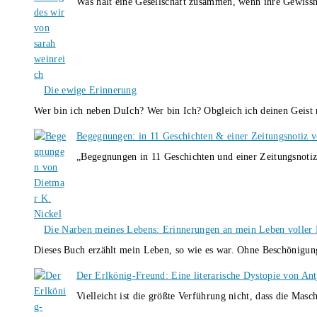
Was hält eine Gesellschaft zusammen, wenn ihre Gewissh
Die ewige Erinnerung
Wer bin ich neben DuIch? Wer bin Ich? Obgleich ich deinen Geis
Begegnungen: in 11 Geschichten & einer Zeitungsnotiz 
„Begegnungen in 11 Geschichten und einer Zeitungsnotiz
Die Narben meines Lebens: Erinnerungen an mein Leben voller B
Dieses Buch erzählt mein Leben, so wie es war. Ohne Beschönigun
Der Erlkönig-Freund: Eine literarische Dystopie von An
Vielleicht ist die größte Verführung nicht, dass die Masc