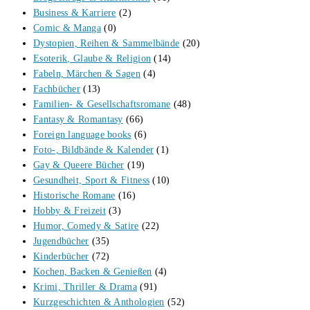
Business & Karriere
(2)
Comic & Manga
(0)
Dystopien, Reihen & Sammelbände
(20)
Esoterik, Glaube & Religion
(14)
Fabeln, Märchen & Sagen
(4)
Fachbücher
(13)
Familien- & Gesellschaftsromane
(48)
Fantasy & Romantasy
(66)
Foreign language books
(6)
Foto-, Bildbände & Kalender
(1)
Gay & Queere Bücher
(19)
Gesundheit, Sport & Fitness
(10)
Historische Romane
(16)
Hobby & Freizeit
(3)
Humor, Comedy & Satire
(22)
Jugendbücher
(35)
Kinderbücher
(72)
Kochen, Backen & Genießen
(4)
Krimi, Thriller & Drama
(91)
Kurzgeschichten & Anthologien
(52)