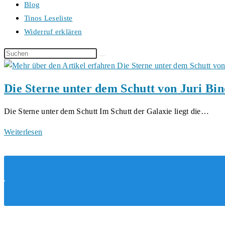
Blog
Tinos Leseliste
Widerruf erklären
Diese
Website
durchsuchen
Die Sterne unter dem Schutt von Juri B
Die Sterne unter dem Schutt Im Schutt der Galaxie liegt die…
Die
Weiterlesen
Sterne
unter
dem
Schutt
von
Juri
Bindman