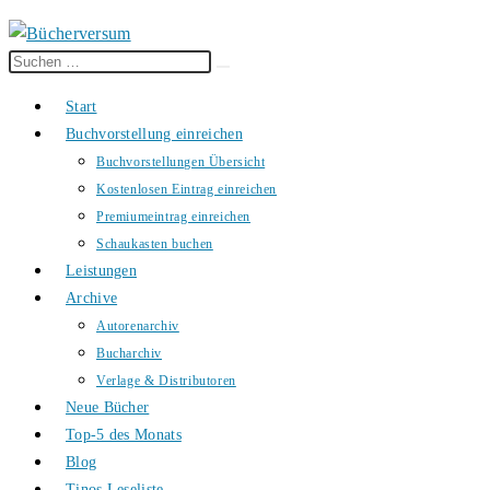
Diese
Suche
Website
starten
Start
durchsuchen
Buchvorstellung einreichen
Buchvorstellungen Übersicht
Kostenlosen Eintrag einreichen
Premiumeintrag einreichen
Schaukasten buchen
Leistungen
Archive
Autorenarchiv
Bucharchiv
Verlage & Distributoren
Neue Bücher
Top-5 des Monats
Blog
Tinos Leseliste