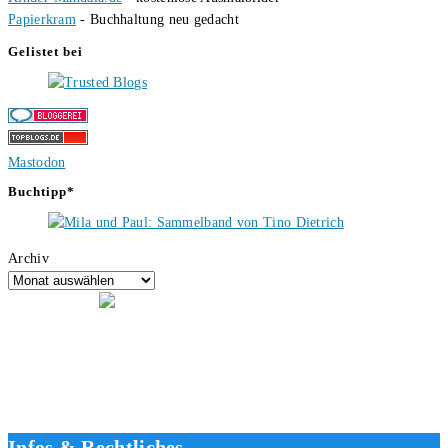
Papierkram
- Buchhaltung neu gedacht
Gelistet bei
Mastodon
Buchtipp*
Archiv
Hallo, ich bin Tino, der Seitenbetreiber von buecherversum.de und
verlagsunabhängiger Autor seit 2012. Ich bin froh, dass du den Weg
hierher gefunden hast und freue mich auf eine gute Zusammenarbeit.
Liebe Grüße und gute Bücher für die Zukunft, dein Tino.
Infos & Rechtliches