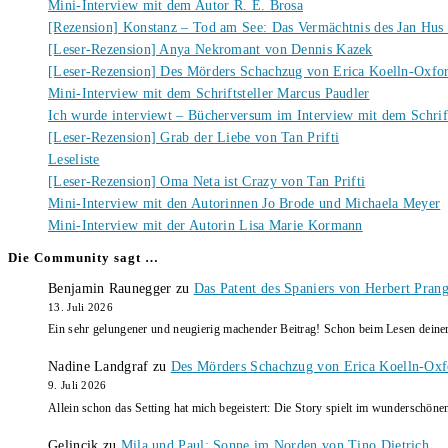
Mini-Interview mit dem Autor R. E. Brosa
[Rezension] Konstanz – Tod am See: Das Vermächtnis des Jan Hus
[Leser-Rezension] Anya Nekromant von Dennis Kazek
[Leser-Rezension] Des Mörders Schachzug von Erica Koelln-Oxfo
Mini-Interview mit dem Schriftsteller Marcus Paudler
Ich wurde interviewt – Bücherversum im Interview mit dem Schrift
[Leser-Rezension] Grab der Liebe von Tan Prifti
Leseliste
[Leser-Rezension] Oma Neta ist Crazy von Tan Prifti
Mini-Interview mit den Autorinnen Jo Brode und Michaela Meyer
Mini-Interview mit der Autorin Lisa Marie Kormann
Die Community sagt …
Benjamin Raunegger
zu
Das Patent des Spaniers von Herbert Pran
13. Juli 2026
Ein sehr gelungener und neugierig machender Beitrag! Schon beim Lesen dein
Nadine Landgraf
zu
Des Mörders Schachzug von Erica Koelln-Oxf
9. Juli 2026
Allein schon das Setting hat mich begeistert: Die Story spielt im wunderschö
Gelincik
zu
Mila und Paul: Sonne im Norden von Tino Dietrich