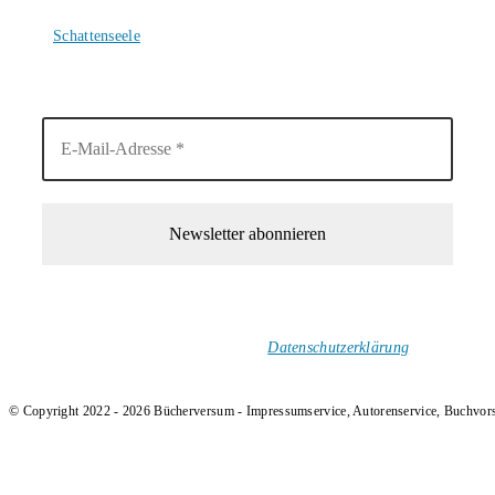
4. August 2026
Schattenseele
4. August 2026
1-Mal im Monat neue tolle Buchtitel, Interviews, Neuigkeiten
und Rezensionen in deinen Posteingang.
Ich versende keinen Spam!
Datenschutzerklärung
.
© Copyright 2022 - 2026 Bücherversum - Impressumservice, Autorenservice, Buchvor