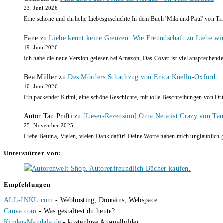
23. Juni 2026
Eine schöne und ehrliche Liebesgeschichte In dem Buch 'Mila und Paul' von Ti
Fane
zu
Liebe kennt keine Grenzen: Wie Freundschaft zu Liebe wi
19. Juni 2026
Ich habe die neue Version gelesen bei Amazon, Das Cover ist viel ansprechende
Bea Müller
zu
Des Mörders Schachzug von Erica Koelln-Oxford
10. Juni 2026
Ein packender Krimi, eine schöne Geschichte, mit tolle Beschreibungen von Ort
Autor Tan Prifti
zu
[Leser-Rezension] Oma Neta ist Crazy von Tan 
25. November 2025
Liebe Bettina, Vielen, vielen Dank dafür! Deine Worte haben mich unglaublich g
Unterstützer von:
Empfehlungen
ALL-INKL.com
- Webhosting, Domains, Webspace
Canva.com
- Was gestaltest du heute?
Kinder-Mandala.de
- kostenlose Ausmalbilder