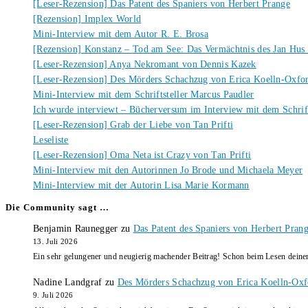
[Leser-Rezension] Das Patent des Spaniers von Herbert Prange
[Rezension] Implex World
Mini-Interview mit dem Autor R. E. Brosa
[Rezension] Konstanz – Tod am See: Das Vermächtnis des Jan Hus
[Leser-Rezension] Anya Nekromant von Dennis Kazek
[Leser-Rezension] Des Mörders Schachzug von Erica Koelln-Oxfo
Mini-Interview mit dem Schriftsteller Marcus Paudler
Ich wurde interviewt – Bücherversum im Interview mit dem Schrift
[Leser-Rezension] Grab der Liebe von Tan Prifti
Leseliste
[Leser-Rezension] Oma Neta ist Crazy von Tan Prifti
Mini-Interview mit den Autorinnen Jo Brode und Michaela Meyer
Mini-Interview mit der Autorin Lisa Marie Kormann
Die Community sagt …
Benjamin Raunegger
zu
Das Patent des Spaniers von Herbert Pran
13. Juli 2026
Ein sehr gelungener und neugierig machender Beitrag! Schon beim Lesen dein
Nadine Landgraf
zu
Des Mörders Schachzug von Erica Koelln-Oxf
9. Juli 2026