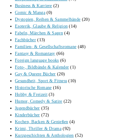
Business & Karriere
(2)
Comic & Manga
(0)
Dystopien, Reihen & Sammelbände
(20)
Esoterik, Glaube & Religion
(14)
Fabeln, Märchen & Sagen
(4)
Fachbücher
(13)
Familien- & Gesellschaftsromane
(48)
Fantasy & Romantasy
(66)
Foreign language books
(6)
Foto-, Bildbände & Kalender
(1)
Gay & Queere Bücher
(20)
Gesundheit, Sport & Fitness
(10)
Historische Romane
(16)
Hobby & Freizeit
(3)
Humor, Comedy & Satire
(22)
Jugendbücher
(35)
Kinderbücher
(72)
Kochen, Backen & Genießen
(4)
Krimi, Thriller & Drama
(92)
Kurzgeschichten & Anthologien
(52)