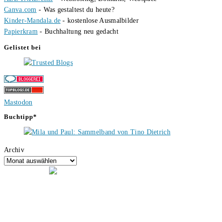
Canva.com
- Was gestaltest du heute?
Kinder-Mandala.de
- kostenlose Ausmalbilder
Papierkram
- Buchhaltung neu gedacht
Gelistet bei
Mastodon
Buchtipp*
Archiv
Hallo, ich bin Tino, der Seitenbetreiber von buecherversum.de und
verlagsunabhängiger Autor seit 2012. Ich bin froh, dass du den Weg
hierher gefunden hast und freue mich auf eine gute Zusammenarbeit.