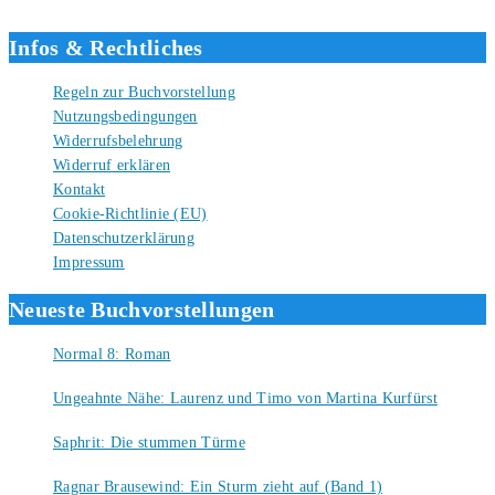
Liebe Grüße und gute Bücher für die Zukunft, dein Tino.
Infos & Rechtliches
Regeln zur Buchvorstellung
Nutzungsbedingungen
Widerrufsbelehrung
Widerruf erklären
Kontakt
Cookie-Richtlinie (EU)
Datenschutzerklärung
Impressum
Neueste Buchvorstellungen
Normal 8: Roman
8. August 2026
Ungeahnte Nähe: Laurenz und Timo von Martina Kurfürst
7. August 2026
Saphrit: Die stummen Türme
6. August 2026
Ragnar Brausewind: Ein Sturm zieht auf (Band 1)