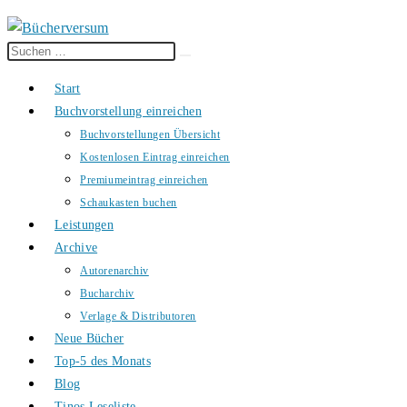
Diese
Suche
Website
starten
Start
durchsuchen
Buchvorstellung einreichen
Buchvorstellungen Übersicht
Kostenlosen Eintrag einreichen
Premiumeintrag einreichen
Schaukasten buchen
Leistungen
Archive
Autorenarchiv
Bucharchiv
Verlage & Distributoren
Neue Bücher
Top-5 des Monats
Blog
Tinos Leseliste