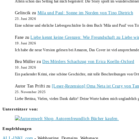
Allein schon das Setting hat mich begeistert: Die Story spielt im wunderschö
Gelincik
zu
Mila und Paul: Sonne im Norden von Tino Dietrich
23. Juni 2026
Eine schöne und ehrliche Liebesgeschichte In dem Buch 'Mila und Paul' von Ti
Fane
zu
Liebe kennt keine Grenzen: Wie Freundschaft zu Liebe wi
19. Juni 2026
Ich habe die neue Version gelesen bei Amazon, Das Cover ist viel ansprechende
Bea Müller
zu
Des Mörders Schachzug von Erica Koelln-Oxford
10. Juni 2026
Ein packender Krimi, eine schöne Geschichte, mit tolle Beschreibungen von Ort
Autor Tan Prifti
zu
[Leser-Rezension] Oma Neta ist Crazy von Tan 
25. November 2025
Liebe Bettina, Vielen, vielen Dank dafür! Deine Worte haben mich unglaublich g
Unterstützer von:
Empfehlungen
ALL-INKL.com
- Webhosting, Domains, Webspace