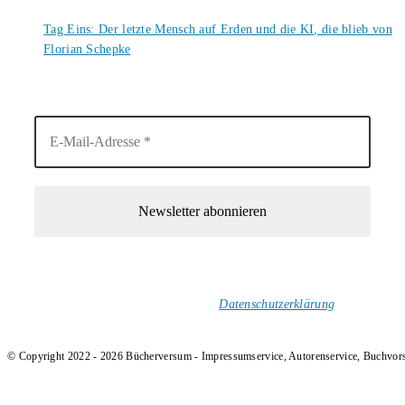
6. August 2026
Tag Eins: Der letzte Mensch auf Erden und die KI, die blieb von
Florian Schepke
5. August 2026
1-Mal im Monat neue tolle Buchtitel, Interviews, Neuigkeiten
und Rezensionen in deinen Posteingang.
Ich versende keinen Spam!
Datenschutzerklärung
.
© Copyright 2022 - 2026 Bücherversum - Impressumservice, Autorenservice, Buchvor