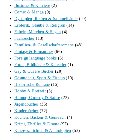
Business & Karriere
(2)
Comic & Manga
(0)
Dystopien, Reihen & Sammelbände
(20)
Esoterik, Glaube & Religion
(14)
Fabeln, Märchen & Sagen
(4)
Fachbücher
(13)
Familien- & Gesellschaftsromane
(48)
Fantasy & Romantasy
(66)
Foreign language books
(6)
Foto-, Bildbände & Kalender
(1)
Gay & Queere Bücher
(20)
Gesundheit, Sport & Fitness
(10)
Historische Romane
(16)
Hobby & Freizeit
(3)
Humor, Comedy & Satire
(22)
Jugendbücher
(35)
Kinderbücher
(72)
Kochen, Backen & Genießen
(4)
Krimi, Thriller & Drama
(92)
Kurzgeschichten & Anthologien
(52)