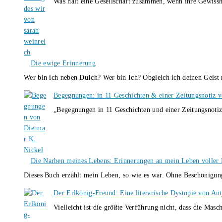
Was hält eine Gesellschaft zusammen, wenn ihre Gewissh
Die ewige Erinnerung
Wer bin ich neben DuIch? Wer bin Ich? Obgleich ich deinen Geis
Begegnungen: in 11 Geschichten & einer Zeitungsnotiz 
„Begegnungen in 11 Geschichten und einer Zeitungsnotiz
Die Narben meines Lebens: Erinnerungen an mein Leben voller B
Dieses Buch erzählt mein Leben, so wie es war. Ohne Beschönigun
Der Erlkönig-Freund: Eine literarische Dystopie von An
Vielleicht ist die größte Verführung nicht, dass die Masc