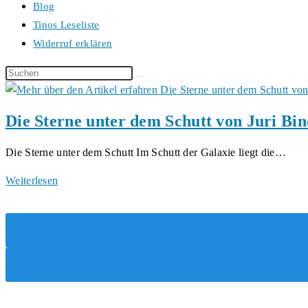
Blog
Tinos Leseliste
Widerruf erklären
Diese
Website
durchsuchen
Die Sterne unter dem Schutt von Juri B
Die Sterne unter dem Schutt Im Schutt der Galaxie liegt die…
Die
Weiterlesen
Sterne
unter
dem
Schutt
von
Juri
Bindman