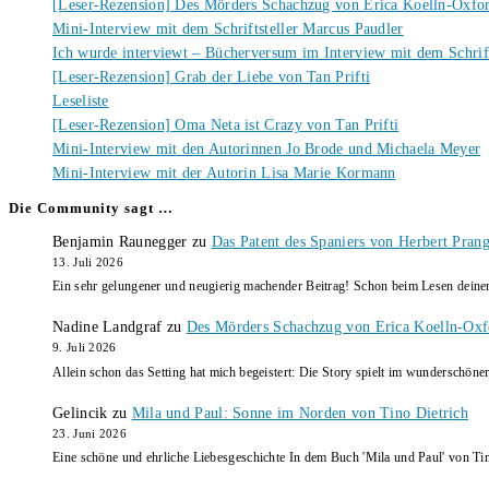
[Leser-Rezension] Des Mörders Schachzug von Erica Koelln-Oxfo
Mini-Interview mit dem Schriftsteller Marcus Paudler
Ich wurde interviewt – Bücherversum im Interview mit dem Schrift
[Leser-Rezension] Grab der Liebe von Tan Prifti
Leseliste
[Leser-Rezension] Oma Neta ist Crazy von Tan Prifti
Mini-Interview mit den Autorinnen Jo Brode und Michaela Meyer
Mini-Interview mit der Autorin Lisa Marie Kormann
Die Community sagt …
Benjamin Raunegger
zu
Das Patent des Spaniers von Herbert Pran
13. Juli 2026
Ein sehr gelungener und neugierig machender Beitrag! Schon beim Lesen dein
Nadine Landgraf
zu
Des Mörders Schachzug von Erica Koelln-Oxf
9. Juli 2026
Allein schon das Setting hat mich begeistert: Die Story spielt im wunderschö
Gelincik
zu
Mila und Paul: Sonne im Norden von Tino Dietrich
23. Juni 2026
Eine schöne und ehrliche Liebesgeschichte In dem Buch 'Mila und Paul' von Ti