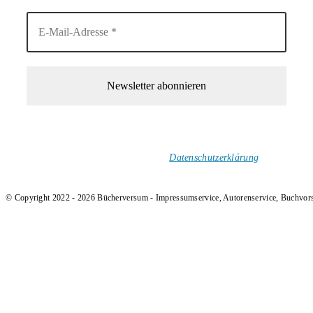
1-Mal im Monat neue tolle Buchtitel, Interviews, Neuigkeiten
und Rezensionen in deinen Posteingang.
Ich versende keinen Spam!
Datenschutzerklärung
.
© Copyright 2022 - 2026 Bücherversum - Impressumservice, Autorenservice, Buchvor