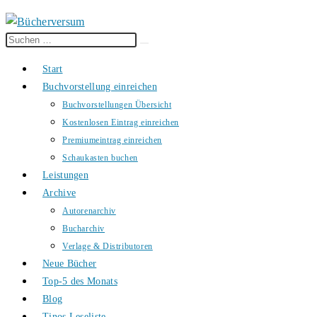
Diese
Suche
Website
starten
Start
durchsuchen
Buchvorstellung einreichen
Buchvorstellungen Übersicht
Kostenlosen Eintrag einreichen
Premiumeintrag einreichen
Schaukasten buchen
Leistungen
Archive
Autorenarchiv
Bucharchiv
Verlage & Distributoren
Neue Bücher
Top-5 des Monats
Blog
Tinos Leseliste