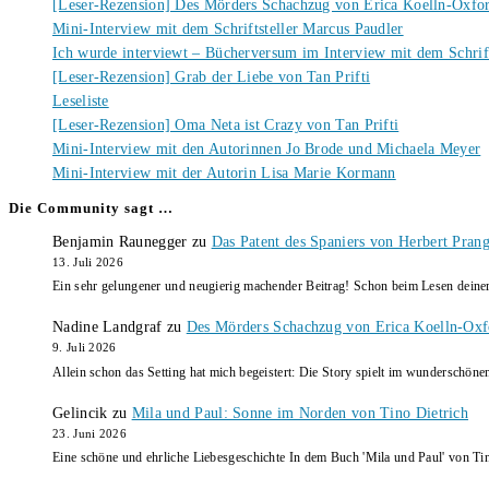
[Leser-Rezension] Des Mörders Schachzug von Erica Koelln-Oxfo
Mini-Interview mit dem Schriftsteller Marcus Paudler
Ich wurde interviewt – Bücherversum im Interview mit dem Schrift
[Leser-Rezension] Grab der Liebe von Tan Prifti
Leseliste
[Leser-Rezension] Oma Neta ist Crazy von Tan Prifti
Mini-Interview mit den Autorinnen Jo Brode und Michaela Meyer
Mini-Interview mit der Autorin Lisa Marie Kormann
Die Community sagt …
Benjamin Raunegger
zu
Das Patent des Spaniers von Herbert Pran
13. Juli 2026
Ein sehr gelungener und neugierig machender Beitrag! Schon beim Lesen dein
Nadine Landgraf
zu
Des Mörders Schachzug von Erica Koelln-Oxf
9. Juli 2026
Allein schon das Setting hat mich begeistert: Die Story spielt im wunderschö
Gelincik
zu
Mila und Paul: Sonne im Norden von Tino Dietrich
23. Juni 2026
Eine schöne und ehrliche Liebesgeschichte In dem Buch 'Mila und Paul' von Ti