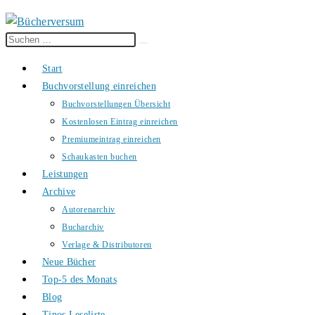
Diese
Suche
Website
starten
Start
durchsuchen
Buchvorstellung einreichen
Buchvorstellungen Übersicht
Kostenlosen Eintrag einreichen
Premiumeintrag einreichen
Schaukasten buchen
Leistungen
Archive
Autorenarchiv
Bucharchiv
Verlage & Distributoren
Neue Bücher
Top-5 des Monats
Blog
Tinos Leseliste