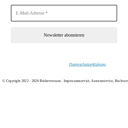
1-Mal im Monat neue tolle Buchtitel, Interviews, Neuigkeiten
und Rezensionen in deinen Posteingang.
Ich versende keinen Spam!
Datenschutzerklärung
.
© Copyright 2022 - 2026 Bücherversum - Impressumservice, Autorenservice, Buchvor