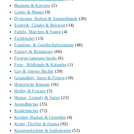
Business & Karriere
(2)
Comic & Manga
(0)
Dystopien, Reihen & Sammelbände
(20)
Esoterik, Glaube & Religion
(14)
Fabeln, Märchen & Sagen
(4)
Fachbücher
(13)
Familien- & Gesellschaftsromane
(48)
Fantasy & Romantasy
(66)
Foreign language books
(6)
Foto-, Bildbände & Kalender
(1)
Gay & Queere Bücher
(20)
Gesundheit, Sport & Fitness
(10)
Historische Romane
(16)
Hobby & Freizeit
(3)
Humor, Comedy & Satire
(22)
Jugendbücher
(35)
Kinderbücher
(72)
Kochen, Backen & Genießen
(4)
Krimi, Thriller & Drama
(92)
Kurzgeschichten & Anthologien
(52)