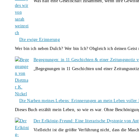
Was hält eine Gesellschaft zusammen, wenn ihre Gewissh
Die ewige Erinnerung
Wer bin ich neben DuIch? Wer bin Ich? Obgleich ich deinen Geis
Begegnungen: in 11 Geschichten & einer Zeitungsnotiz 
„Begegnungen in 11 Geschichten und einer Zeitungsnotiz
Die Narben meines Lebens: Erinnerungen an mein Leben voller B
Dieses Buch erzählt mein Leben, so wie es war. Ohne Beschönigun
Der Erlkönig-Freund: Eine literarische Dystopie von An
Vielleicht ist die größte Verführung nicht, dass die Masc