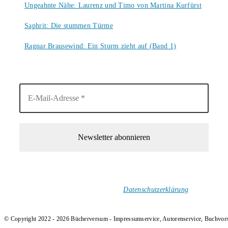
Ungeahnte Nähe: Laurenz und Timo von Martina Kurfürst
7. August 2026
Saphrit: Die stummen Türme
6. August 2026
Ragnar Brausewind: Ein Sturm zieht auf (Band 1)
6. August 2026
1-Mal im Monat neue tolle Buchtitel, Interviews, Neuigkeiten
und Rezensionen in deinen Posteingang.
Ich versende keinen Spam!
Datenschutzerklärung
.
© Copyright 2022 - 2026 Bücherversum - Impressumservice, Autorenservice, Buchvor