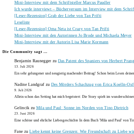
Mini-Interview mit dem Schriftsteller Marcus Paudler
Ich wurde interviewt – Bücherversum im Interview mit dem Schrift
[Leser-Rezension] Grab der Liebe von Tan Prifti
Leseliste
[Leser-Rezension] Oma Neta ist Crazy von Tan Prifti
Mini-Interview mit den Autorinnen Jo Brode und Michaela Meyer
Mini-Interview mit der Autorin Lisa Marie Kormann
Die Community sagt …
Benjamin Raunegger
zu
Das Patent des Spaniers von Herbert Pran
13. Juli 2026
Ein sehr gelungener und neugierig machender Beitrag! Schon beim Lesen dein
Nadine Landgraf
zu
Des Mörders Schachzug von Erica Koelln-Oxf
9. Juli 2026
Allein schon das Setting hat mich begeistert: Die Story spielt im wunderschö
Gelincik
zu
Mila und Paul: Sonne im Norden von Tino Dietrich
23. Juni 2026
Eine schöne und ehrliche Liebesgeschichte In dem Buch 'Mila und Paul' von Ti
Fane
zu
Liebe kennt keine Grenzen: Wie Freundschaft zu Liebe wi