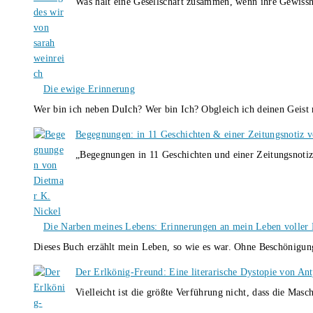
Was hält eine Gesellschaft zusammen, wenn ihre Gewissh
Die ewige Erinnerung
Wer bin ich neben DuIch? Wer bin Ich? Obgleich ich deinen Geis
Begegnungen: in 11 Geschichten & einer Zeitungsnotiz 
„Begegnungen in 11 Geschichten und einer Zeitungsnotiz
Die Narben meines Lebens: Erinnerungen an mein Leben voller B
Dieses Buch erzählt mein Leben, so wie es war. Ohne Beschönigun
Der Erlkönig-Freund: Eine literarische Dystopie von An
Vielleicht ist die größte Verführung nicht, dass die Masc