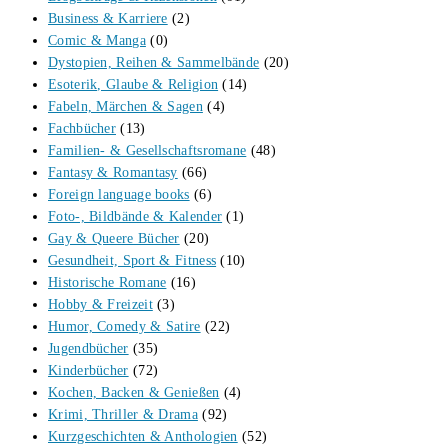
Business & Karriere
(2)
Comic & Manga
(0)
Dystopien, Reihen & Sammelbände
(20)
Esoterik, Glaube & Religion
(14)
Fabeln, Märchen & Sagen
(4)
Fachbücher
(13)
Familien- & Gesellschaftsromane
(48)
Fantasy & Romantasy
(66)
Foreign language books
(6)
Foto-, Bildbände & Kalender
(1)
Gay & Queere Bücher
(20)
Gesundheit, Sport & Fitness
(10)
Historische Romane
(16)
Hobby & Freizeit
(3)
Humor, Comedy & Satire
(22)
Jugendbücher
(35)
Kinderbücher
(72)
Kochen, Backen & Genießen
(4)
Krimi, Thriller & Drama
(92)
Kurzgeschichten & Anthologien
(52)