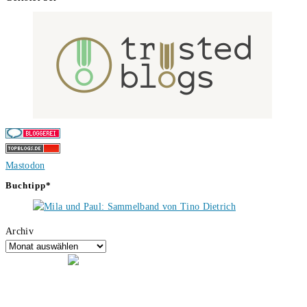
Mastodon
Buchtipp*
Archiv
Hallo, ich bin Tino, der Seitenbetreiber von buecherversum.de und
verlagsunabhängiger Autor seit 2012. Ich bin froh, dass du den Weg