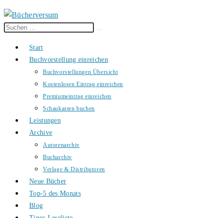
Diese
Suche
Website
starten
Start
durchsuchen
Buchvorstellung einreichen
Buchvorstellungen Übersicht
Kostenlosen Eintrag einreichen
Premiumeintrag einreichen
Schaukasten buchen
Leistungen
Archive
Autorenarchiv
Bucharchiv
Verlage & Distributoren
Neue Bücher
Top-5 des Monats
Blog
Tinos Leseliste