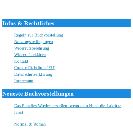
hierher gefunden hast und freue mich auf eine gute Zusammenarbeit.
Liebe Grüße und gute Bücher für die Zukunft, dein Tino.
Infos & Rechtliches
Regeln zur Buchvorstellung
Nutzungsbedingungen
Widerrufsbelehrung
Widerruf erklären
Kontakt
Cookie-Richtlinie (EU)
Datenschutzerklärung
Impressum
Neueste Buchvorstellungen
Das Paradies Wiederherstellen: wenn dein Hund die Lakritze
frisst
9. August 2026
Normal 8: Roman
8. August 2026