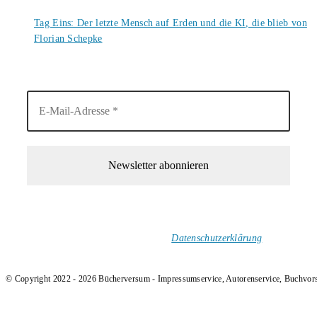
6. August 2026
Tag Eins: Der letzte Mensch auf Erden und die KI, die blieb von
Florian Schepke
5. August 2026
1-Mal im Monat neue tolle Buchtitel, Interviews, Neuigkeiten
und Rezensionen in deinen Posteingang.
Ich versende keinen Spam!
Datenschutzerklärung
.
© Copyright 2022 - 2026 Bücherversum - Impressumservice, Autorenservice, Buchvor