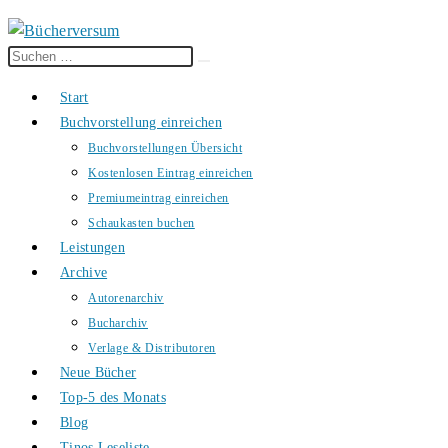
Diese
Suche
Website
starten
Start
durchsuchen
Buchvorstellung einreichen
Buchvorstellungen Übersicht
Kostenlosen Eintrag einreichen
Premiumeintrag einreichen
Schaukasten buchen
Leistungen
Archive
Autorenarchiv
Bucharchiv
Verlage & Distributoren
Neue Bücher
Top-5 des Monats
Blog
Tinos Leseliste