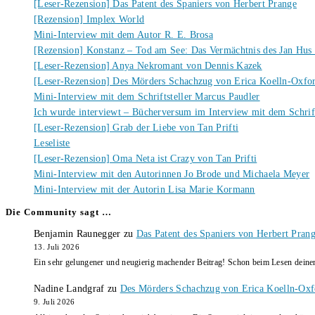
[Leser-Rezension] Das Patent des Spaniers von Herbert Prange
[Rezension] Implex World
Mini-Interview mit dem Autor R. E. Brosa
[Rezension] Konstanz – Tod am See: Das Vermächtnis des Jan Hus
[Leser-Rezension] Anya Nekromant von Dennis Kazek
[Leser-Rezension] Des Mörders Schachzug von Erica Koelln-Oxfo
Mini-Interview mit dem Schriftsteller Marcus Paudler
Ich wurde interviewt – Bücherversum im Interview mit dem Schrift
[Leser-Rezension] Grab der Liebe von Tan Prifti
Leseliste
[Leser-Rezension] Oma Neta ist Crazy von Tan Prifti
Mini-Interview mit den Autorinnen Jo Brode und Michaela Meyer
Mini-Interview mit der Autorin Lisa Marie Kormann
Die Community sagt …
Benjamin Raunegger
zu
Das Patent des Spaniers von Herbert Pran
13. Juli 2026
Ein sehr gelungener und neugierig machender Beitrag! Schon beim Lesen dein
Nadine Landgraf
zu
Des Mörders Schachzug von Erica Koelln-Oxf
9. Juli 2026