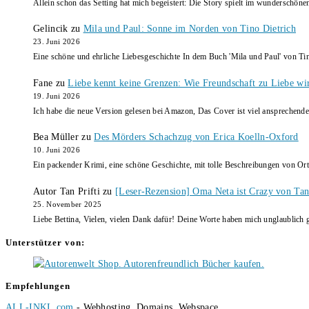
Allein schon das Setting hat mich begeistert: Die Story spielt im wunderschö
Gelincik
zu
Mila und Paul: Sonne im Norden von Tino Dietrich
23. Juni 2026
Eine schöne und ehrliche Liebesgeschichte In dem Buch 'Mila und Paul' von Ti
Fane
zu
Liebe kennt keine Grenzen: Wie Freundschaft zu Liebe wi
19. Juni 2026
Ich habe die neue Version gelesen bei Amazon, Das Cover ist viel ansprechende
Bea Müller
zu
Des Mörders Schachzug von Erica Koelln-Oxford
10. Juni 2026
Ein packender Krimi, eine schöne Geschichte, mit tolle Beschreibungen von Ort
Autor Tan Prifti
zu
[Leser-Rezension] Oma Neta ist Crazy von Tan 
25. November 2025
Liebe Bettina, Vielen, vielen Dank dafür! Deine Worte haben mich unglaublich g
Unterstützer von:
Empfehlungen
ALL-INKL.com
- Webhosting, Domains, Webspace