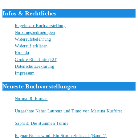
Liebe Grüße und gute Bücher für die Zukunft, dein Tino.
Infos & Rechtliches
Regeln zur Buchvorstellung
Nutzungsbedingungen
Widerrufsbelehrung
Widerruf erklären
Kontakt
Cookie-Richtlinie (EU)
Datenschutzerklärung
Impressum
Neueste Buchvorstellungen
Normal 8: Roman
8. August 2026
Ungeahnte Nähe: Laurenz und Timo von Martina Kurfürst
7. August 2026
Saphrit: Die stummen Türme
6. August 2026
Ragnar Brausewind: Ein Sturm zieht auf (Band 1)