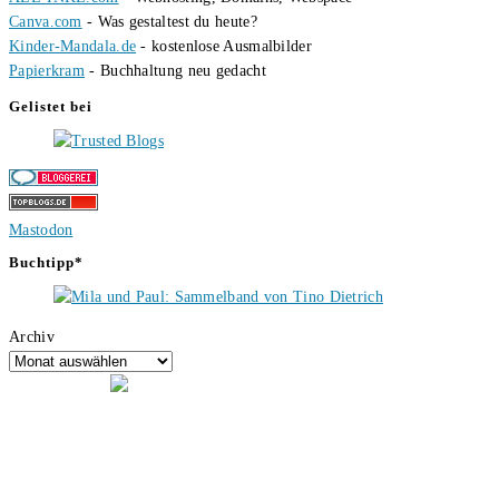
Canva.com
- Was gestaltest du heute?
Kinder-Mandala.de
- kostenlose Ausmalbilder
Papierkram
- Buchhaltung neu gedacht
Gelistet bei
Mastodon
Buchtipp*
Archiv
Hallo, ich bin Tino, der Seitenbetreiber von buecherversum.de und
verlagsunabhängiger Autor seit 2012. Ich bin froh, dass du den Weg
hierher gefunden hast und freue mich auf eine gute Zusammenarbeit.