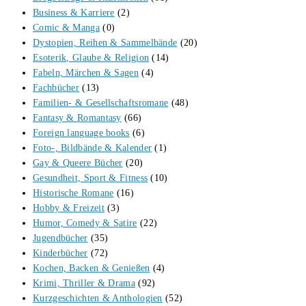
Business & Karriere
(2)
Comic & Manga
(0)
Dystopien, Reihen & Sammelbände
(20)
Esoterik, Glaube & Religion
(14)
Fabeln, Märchen & Sagen
(4)
Fachbücher
(13)
Familien- & Gesellschaftsromane
(48)
Fantasy & Romantasy
(66)
Foreign language books
(6)
Foto-, Bildbände & Kalender
(1)
Gay & Queere Bücher
(20)
Gesundheit, Sport & Fitness
(10)
Historische Romane
(16)
Hobby & Freizeit
(3)
Humor, Comedy & Satire
(22)
Jugendbücher
(35)
Kinderbücher
(72)
Kochen, Backen & Genießen
(4)
Krimi, Thriller & Drama
(92)
Kurzgeschichten & Anthologien
(52)