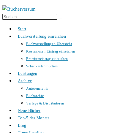
Diese
Suche
Website
starten
Start
durchsuchen
Buchvorstellung einreichen
Buchvorstellungen Übersicht
Kostenlosen Eintrag einreichen
Premiumeintrag einreichen
Schaukasten buchen
Leistungen
Archive
Autorenarchiv
Bucharchiv
Verlage & Distributoren
Neue Bücher
Top-5 des Monats
Blog
Tinos Leseliste