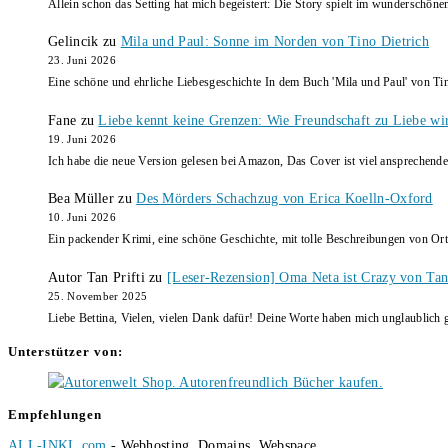
Allein schon das Setting hat mich begeistert: Die Story spielt im wunderschö
Gelincik
zu
Mila und Paul: Sonne im Norden von Tino Dietrich
23. Juni 2026
Eine schöne und ehrliche Liebesgeschichte In dem Buch 'Mila und Paul' von Ti
Fane
zu
Liebe kennt keine Grenzen: Wie Freundschaft zu Liebe wi
19. Juni 2026
Ich habe die neue Version gelesen bei Amazon, Das Cover ist viel ansprechende
Bea Müller
zu
Des Mörders Schachzug von Erica Koelln-Oxford
10. Juni 2026
Ein packender Krimi, eine schöne Geschichte, mit tolle Beschreibungen von Ort
Autor Tan Prifti
zu
[Leser-Rezension] Oma Neta ist Crazy von Tan 
25. November 2025
Liebe Bettina, Vielen, vielen Dank dafür! Deine Worte haben mich unglaublich g
Unterstützer von:
Empfehlungen
ALL-INKL.com
- Webhosting, Domains, Webspace