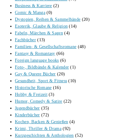
Business & Karriere
(2)
Comic & Manga
(0)
Dystopien, Reihen & Sammelbände
(20)
Esoterik, Glaube & Religion
(14)
Fabeln, Märchen & Sagen
(4)
Fachbücher
(13)
Familien- & Gesellschaftsromane
(48)
Fantasy & Romantasy
(66)
Foreign language books
(6)
Foto-, Bildbände & Kalender
(1)
Gay & Queere Bücher
(20)
Gesundheit, Sport & Fitness
(10)
Historische Romane
(16)
Hobby & Freizeit
(3)
Humor, Comedy & Satire
(22)
Jugendbücher
(35)
Kinderbücher
(72)
Kochen, Backen & Genießen
(4)
Krimi, Thriller & Drama
(92)
Kurzgeschichten & Anthologien
(52)