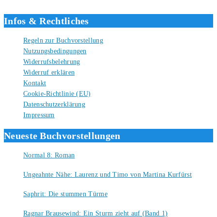
Liebe Grüße und gute Bücher für die Zukunft, dein Tino.
Infos & Rechtliches
Regeln zur Buchvorstellung
Nutzungsbedingungen
Widerrufsbelehrung
Widerruf erklären
Kontakt
Cookie-Richtlinie (EU)
Datenschutzerklärung
Impressum
Neueste Buchvorstellungen
Normal 8: Roman
8. August 2026
Ungeahnte Nähe: Laurenz und Timo von Martina Kurfürst
7. August 2026
Saphrit: Die stummen Türme
6. August 2026
Ragnar Brausewind: Ein Sturm zieht auf (Band 1)