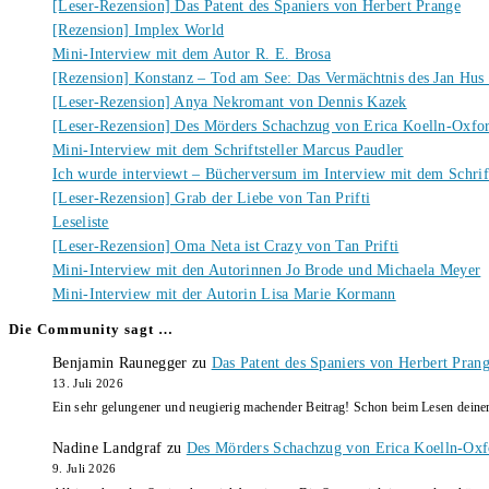
[Leser-Rezension] Das Patent des Spaniers von Herbert Prange
[Rezension] Implex World
Mini-Interview mit dem Autor R. E. Brosa
[Rezension] Konstanz – Tod am See: Das Vermächtnis des Jan Hus
[Leser-Rezension] Anya Nekromant von Dennis Kazek
[Leser-Rezension] Des Mörders Schachzug von Erica Koelln-Oxfo
Mini-Interview mit dem Schriftsteller Marcus Paudler
Ich wurde interviewt – Bücherversum im Interview mit dem Schrift
[Leser-Rezension] Grab der Liebe von Tan Prifti
Leseliste
[Leser-Rezension] Oma Neta ist Crazy von Tan Prifti
Mini-Interview mit den Autorinnen Jo Brode und Michaela Meyer
Mini-Interview mit der Autorin Lisa Marie Kormann
Die Community sagt …
Benjamin Raunegger
zu
Das Patent des Spaniers von Herbert Pran
13. Juli 2026
Ein sehr gelungener und neugierig machender Beitrag! Schon beim Lesen dein
Nadine Landgraf
zu
Des Mörders Schachzug von Erica Koelln-Oxf
9. Juli 2026