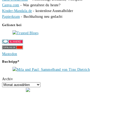
Canva.com
- Was gestaltest du heute?
Kinder-Mandala.de
- kostenlose Ausmalbilder
Papierkram
- Buchhaltung neu gedacht
Gelistet bei
Mastodon
Buchtipp*
Archiv
Hallo, ich bin Tino, der Seitenbetreiber von buecherversum.de und
verlagsunabhängiger Autor seit 2012. Ich bin froh, dass du den Weg
hierher gefunden hast und freue mich auf eine gute Zusammenarbeit.