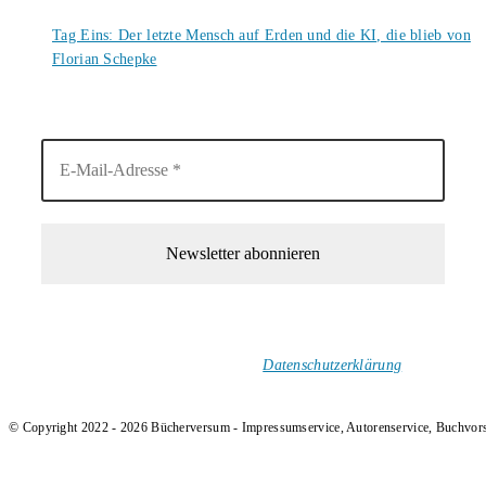
6. August 2026
Tag Eins: Der letzte Mensch auf Erden und die KI, die blieb von
Florian Schepke
5. August 2026
1-Mal im Monat neue tolle Buchtitel, Interviews, Neuigkeiten
und Rezensionen in deinen Posteingang.
Ich versende keinen Spam!
Datenschutzerklärung
.
© Copyright 2022 - 2026 Bücherversum - Impressumservice, Autorenservice, Buchvor