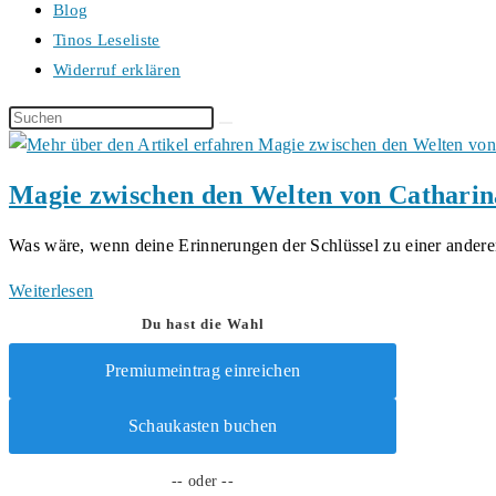
Blog
Tinos Leseliste
Widerruf erklären
Diese
Website
durchsuchen
Magie zwischen den Welten von Cathari
Was wäre, wenn deine Erinnerungen der Schlüssel zu einer ande
Magie
Weiterlesen
zwischen
Du hast die Wahl
den
Premiumeintrag einreichen
Welten
von
Schaukasten buchen
Catharina
Maibom
-- oder --