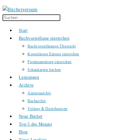
Diese
Suche
Website
starten
Start
durchsuchen
Buchvorstellung einreichen
Buchvorstellungen Übersicht
Kostenlosen Eintrag einreichen
Premiumeintrag einreichen
Schaukasten buchen
Leistungen
Archive
Autorenarchiv
Bucharchiv
Verlage & Distributoren
Neue Bücher
Top-5 des Monats
Blog
Tinos Leseliste