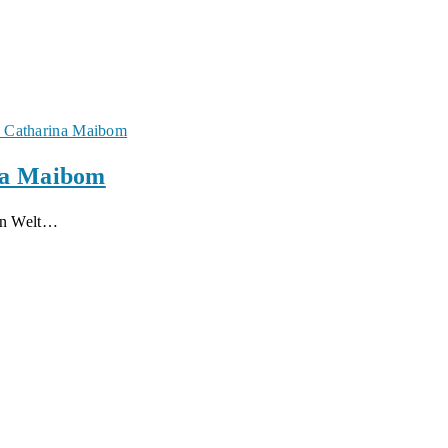
na Maibom
ren Welt…