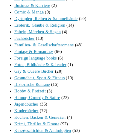
Business & Karriere
(2)
Comic & Manga
(0)
Dystopien, Reihen & Sammelbände
(20)
Esoterik, Glaube & Religion
(14)
Fabeln, Märchen & Sagen
(4)
Fachbücher
(13)
Familien- & Gesellschaftsromane
(48)
Fantasy & Romantasy
(66)
Foreign language books
(6)
Foto-, Bildbände & Kalender
(1)
Gay & Queere Bücher
(20)
Gesundheit, Sport & Fitness
(10)
Historische Romane
(16)
Hobby & Freizeit
(3)
Humor, Comedy & Satire
(22)
Jugendbücher
(35)
Kinderbücher
(72)
Kochen, Backen & Genießen
(4)
Krimi, Thriller & Drama
(92)
Kurzgeschichten & Anthologien
(52)