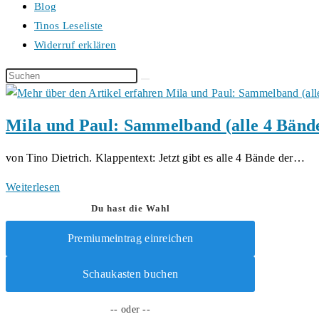
Blog
Tinos Leseliste
Widerruf erklären
Diese
Website
durchsuchen
Mila und Paul: Sammelband (alle 4 Bänd
von Tino Dietrich. Klappentext: Jetzt gibt es alle 4 Bände der…
Mila
Weiterlesen
und
Du hast die Wahl
Paul:
Premiumeintrag einreichen
Sammelband
(alle
Schaukasten buchen
4
Bände)
-- oder --