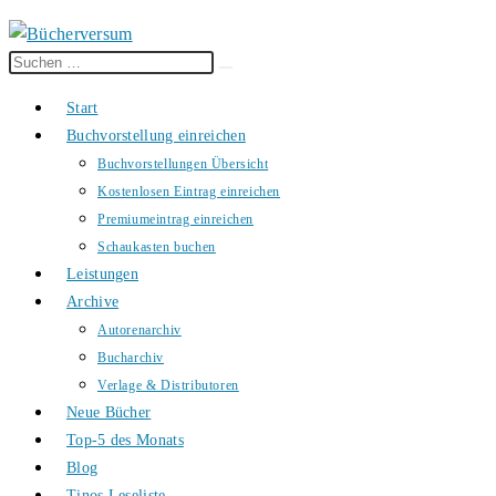
Diese
Suche
Website
starten
Start
durchsuchen
Buchvorstellung einreichen
Buchvorstellungen Übersicht
Kostenlosen Eintrag einreichen
Premiumeintrag einreichen
Schaukasten buchen
Leistungen
Archive
Autorenarchiv
Bucharchiv
Verlage & Distributoren
Neue Bücher
Top-5 des Monats
Blog
Tinos Leseliste