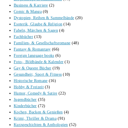
Business & Karriere
(2)
Comic & Manga
(0)
Dystopien, Reihen & Sammelbände
(20)
Esoterik, Glaube & Religion
(14)
Fabeln, Märchen & Sagen
(4)
Fachbücher
(13)
Familien- & Gesellschaftsromane
(48)
Fantasy & Romantasy
(66)
Foreign language books
(6)
Foto-, Bildbände & Kalender
(1)
Gay & Queere Bücher
(19)
Gesundheit, Sport & Fitness
(10)
Historische Romane
(16)
Hobby & Freizeit
(3)
Humor, Comedy & Satire
(22)
Jugendbücher
(35)
Kinderbücher
(72)
Kochen, Backen & Genießen
(4)
Krimi, Thriller & Drama
(91)
Kurzgeschichten & Anthologien
(52)