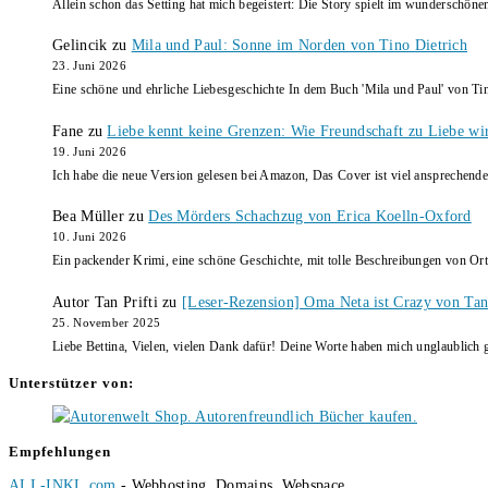
Allein schon das Setting hat mich begeistert: Die Story spielt im wunderschö
Gelincik
zu
Mila und Paul: Sonne im Norden von Tino Dietrich
23. Juni 2026
Eine schöne und ehrliche Liebesgeschichte In dem Buch 'Mila und Paul' von Ti
Fane
zu
Liebe kennt keine Grenzen: Wie Freundschaft zu Liebe wi
19. Juni 2026
Ich habe die neue Version gelesen bei Amazon, Das Cover ist viel ansprechende
Bea Müller
zu
Des Mörders Schachzug von Erica Koelln-Oxford
10. Juni 2026
Ein packender Krimi, eine schöne Geschichte, mit tolle Beschreibungen von Ort
Autor Tan Prifti
zu
[Leser-Rezension] Oma Neta ist Crazy von Tan 
25. November 2025
Liebe Bettina, Vielen, vielen Dank dafür! Deine Worte haben mich unglaublich g
Unterstützer von:
Empfehlungen
ALL-INKL.com
- Webhosting, Domains, Webspace