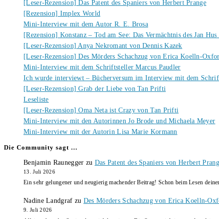
[Leser-Rezension] Das Patent des Spaniers von Herbert Prange
[Rezension] Implex World
Mini-Interview mit dem Autor R. E. Brosa
[Rezension] Konstanz – Tod am See: Das Vermächtnis des Jan Hus
[Leser-Rezension] Anya Nekromant von Dennis Kazek
[Leser-Rezension] Des Mörders Schachzug von Erica Koelln-Oxfo
Mini-Interview mit dem Schriftsteller Marcus Paudler
Ich wurde interviewt – Bücherversum im Interview mit dem Schrift
[Leser-Rezension] Grab der Liebe von Tan Prifti
Leseliste
[Leser-Rezension] Oma Neta ist Crazy von Tan Prifti
Mini-Interview mit den Autorinnen Jo Brode und Michaela Meyer
Mini-Interview mit der Autorin Lisa Marie Kormann
Die Community sagt …
Benjamin Raunegger
zu
Das Patent des Spaniers von Herbert Pran
13. Juli 2026
Ein sehr gelungener und neugierig machender Beitrag! Schon beim Lesen dein
Nadine Landgraf
zu
Des Mörders Schachzug von Erica Koelln-Oxf
9. Juli 2026