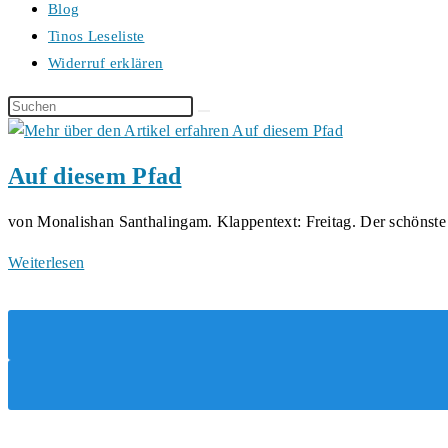
Blog
Tinos Leseliste
Widerruf erklären
Diese
Website
durchsuchen
Auf diesem Pfad
von Monalishan Santhalingam. Klappentext: Freitag. Der schönst
Auf
Weiterlesen
diesem
Pfad