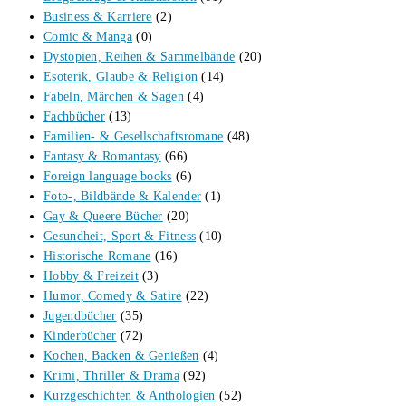
Business & Karriere
(2)
Comic & Manga
(0)
Dystopien, Reihen & Sammelbände
(20)
Esoterik, Glaube & Religion
(14)
Fabeln, Märchen & Sagen
(4)
Fachbücher
(13)
Familien- & Gesellschaftsromane
(48)
Fantasy & Romantasy
(66)
Foreign language books
(6)
Foto-, Bildbände & Kalender
(1)
Gay & Queere Bücher
(20)
Gesundheit, Sport & Fitness
(10)
Historische Romane
(16)
Hobby & Freizeit
(3)
Humor, Comedy & Satire
(22)
Jugendbücher
(35)
Kinderbücher
(72)
Kochen, Backen & Genießen
(4)
Krimi, Thriller & Drama
(92)
Kurzgeschichten & Anthologien
(52)