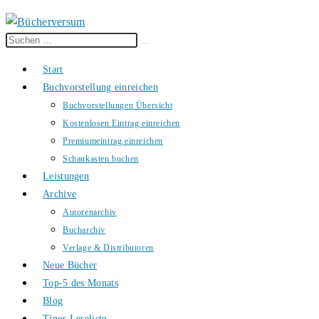
Diese
Suche
Website
starten
Start
durchsuchen
Buchvorstellung einreichen
Buchvorstellungen Übersicht
Kostenlosen Eintrag einreichen
Premiumeintrag einreichen
Schaukasten buchen
Leistungen
Archive
Autorenarchiv
Bucharchiv
Verlage & Distributoren
Neue Bücher
Top-5 des Monats
Blog
Tinos Leseliste