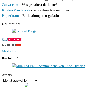
Canva.com
- Was gestaltest du heute?
Kinder-Mandala.de
- kostenlose Ausmalbilder
Papierkram
- Buchhaltung neu gedacht
Gelistet bei
Mastodon
Buchtipp*
Archiv
Hallo, ich bin Tino, der Seitenbetreiber von buecherversum.de und
verlagsunabhängiger Autor seit 2012. Ich bin froh, dass du den Weg
hierher gefunden hast und freue mich auf eine gute Zusammenarbeit.