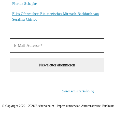
Florian Schepke
5. August 2026
Ellas Ofenzauber: Ein magisches Mitmach-Backbuch von
Serafina Chirico
4. August 2026
1-Mal im Monat neue tolle Buchtitel, Interviews, Neuigkeiten
und Rezensionen in deinen Posteingang.
Ich versende keinen Spam!
Datenschutzerklärung
.
© Copyright 2022 - 2026 Bücherversum - Impressumservice, Autorenservice, Buchvor