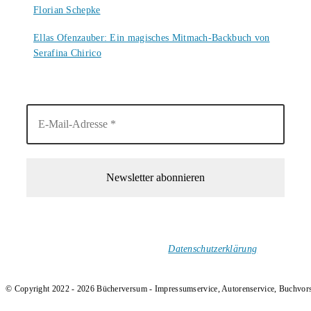
Florian Schepke
5. August 2026
Ellas Ofenzauber: Ein magisches Mitmach-Backbuch von
Serafina Chirico
4. August 2026
1-Mal im Monat neue tolle Buchtitel, Interviews, Neuigkeiten
und Rezensionen in deinen Posteingang.
Ich versende keinen Spam!
Datenschutzerklärung
.
© Copyright 2022 - 2026 Bücherversum - Impressumservice, Autorenservice, Buchvor