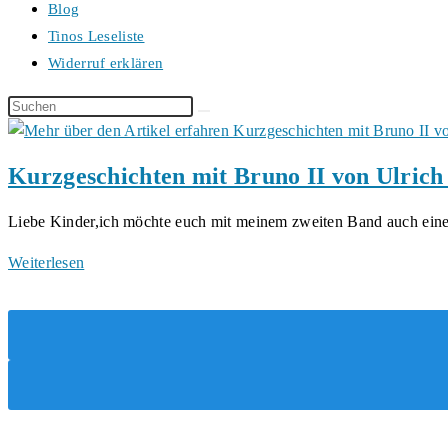
Blog
Tinos Leseliste
Widerruf erklären
Diese
Website
durchsuchen
Kurzgeschichten mit Bruno II von Ulric
Liebe Kinder,ich möchte euch mit meinem zweiten Band auch ei
Kurzgeschichten
Weiterlesen
mit
Bruno
II
von
Ulrich
Kalmbach