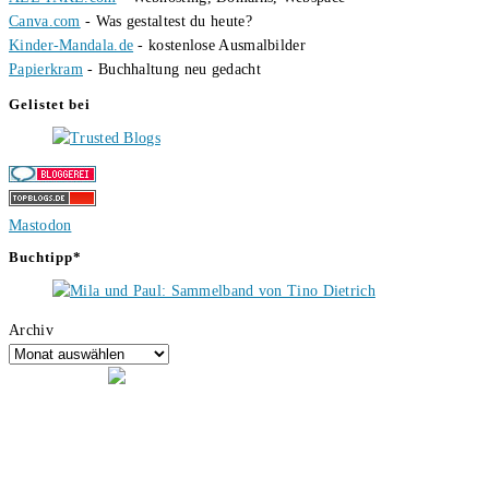
Canva.com
- Was gestaltest du heute?
Kinder-Mandala.de
- kostenlose Ausmalbilder
Papierkram
- Buchhaltung neu gedacht
Gelistet bei
Mastodon
Buchtipp*
Archiv
Hallo, ich bin Tino, der Seitenbetreiber von buecherversum.de und
verlagsunabhängiger Autor seit 2012. Ich bin froh, dass du den Weg
hierher gefunden hast und freue mich auf eine gute Zusammenarbeit.