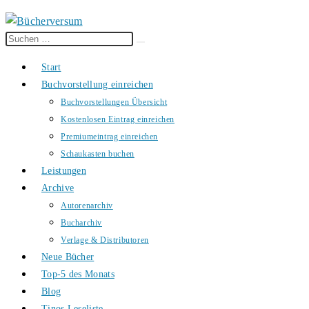
Diese
Suche
Website
starten
Start
durchsuchen
Buchvorstellung einreichen
Buchvorstellungen Übersicht
Kostenlosen Eintrag einreichen
Premiumeintrag einreichen
Schaukasten buchen
Leistungen
Archive
Autorenarchiv
Bucharchiv
Verlage & Distributoren
Neue Bücher
Top-5 des Monats
Blog
Tinos Leseliste