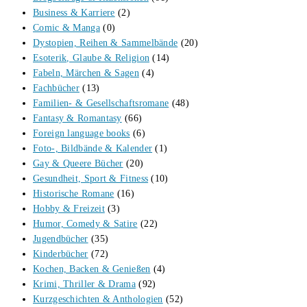
Business & Karriere
(2)
Comic & Manga
(0)
Dystopien, Reihen & Sammelbände
(20)
Esoterik, Glaube & Religion
(14)
Fabeln, Märchen & Sagen
(4)
Fachbücher
(13)
Familien- & Gesellschaftsromane
(48)
Fantasy & Romantasy
(66)
Foreign language books
(6)
Foto-, Bildbände & Kalender
(1)
Gay & Queere Bücher
(20)
Gesundheit, Sport & Fitness
(10)
Historische Romane
(16)
Hobby & Freizeit
(3)
Humor, Comedy & Satire
(22)
Jugendbücher
(35)
Kinderbücher
(72)
Kochen, Backen & Genießen
(4)
Krimi, Thriller & Drama
(92)
Kurzgeschichten & Anthologien
(52)