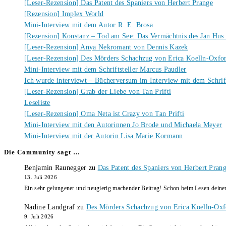
[Leser-Rezension] Das Patent des Spaniers von Herbert Prange
[Rezension] Implex World
Mini-Interview mit dem Autor R. E. Brosa
[Rezension] Konstanz – Tod am See: Das Vermächtnis des Jan Hus
[Leser-Rezension] Anya Nekromant von Dennis Kazek
[Leser-Rezension] Des Mörders Schachzug von Erica Koelln-Oxfo
Mini-Interview mit dem Schriftsteller Marcus Paudler
Ich wurde interviewt – Bücherversum im Interview mit dem Schrift
[Leser-Rezension] Grab der Liebe von Tan Prifti
Leseliste
[Leser-Rezension] Oma Neta ist Crazy von Tan Prifti
Mini-Interview mit den Autorinnen Jo Brode und Michaela Meyer
Mini-Interview mit der Autorin Lisa Marie Kormann
Die Community sagt …
Benjamin Raunegger
zu
Das Patent des Spaniers von Herbert Pran
13. Juli 2026
Ein sehr gelungener und neugierig machender Beitrag! Schon beim Lesen dein
Nadine Landgraf
zu
Des Mörders Schachzug von Erica Koelln-Oxf
9. Juli 2026