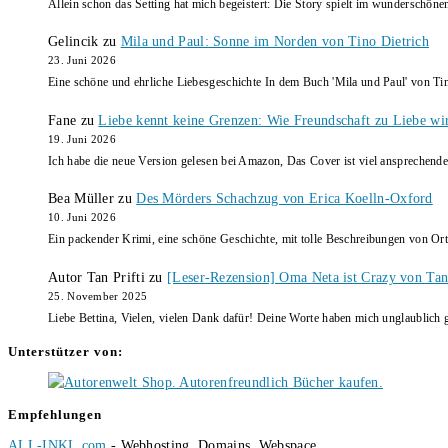
Allein schon das Setting hat mich begeistert: Die Story spielt im wunderschö
Gelincik
zu
Mila und Paul: Sonne im Norden von Tino Dietrich
23. Juni 2026
Eine schöne und ehrliche Liebesgeschichte In dem Buch 'Mila und Paul' von Ti
Fane
zu
Liebe kennt keine Grenzen: Wie Freundschaft zu Liebe wi
19. Juni 2026
Ich habe die neue Version gelesen bei Amazon, Das Cover ist viel ansprechende
Bea Müller
zu
Des Mörders Schachzug von Erica Koelln-Oxford
10. Juni 2026
Ein packender Krimi, eine schöne Geschichte, mit tolle Beschreibungen von Ort
Autor Tan Prifti
zu
[Leser-Rezension] Oma Neta ist Crazy von Tan 
25. November 2025
Liebe Bettina, Vielen, vielen Dank dafür! Deine Worte haben mich unglaublich g
Unterstützer von:
Empfehlungen
ALL-INKL.com
- Webhosting, Domains, Webspace