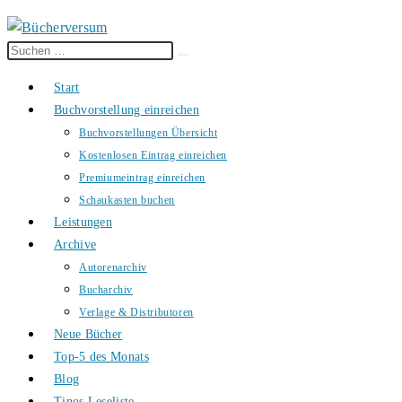
Diese
Suche
Website
starten
Start
durchsuchen
Buchvorstellung einreichen
Buchvorstellungen Übersicht
Kostenlosen Eintrag einreichen
Premiumeintrag einreichen
Schaukasten buchen
Leistungen
Archive
Autorenarchiv
Bucharchiv
Verlage & Distributoren
Neue Bücher
Top-5 des Monats
Blog
Tinos Leseliste