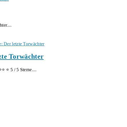
chter…
tzte Torwächter
⭐⭐⭐ ⭐ 5 / 5 Sterne…