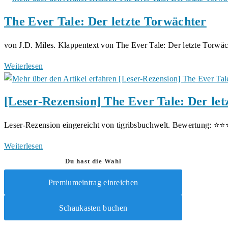
J.D.
Tale
The Ever Tale: Der letzte Torwächter
Miles
–
Eine
von J.D. Miles. Klappentext von The Ever Tale: Der letzte Torwä
lange
Reise
The
Weiterlesen
von
Ever
J.D.
Tale:
[Leser-Rezension] The Ever Tale: Der le
Miles
Der
letzte
Leser-Rezension eingereicht von tigribsbuchwelt. Bewertung: ⭐
Torwächter
[Leser-
Weiterlesen
Rezension]
Du hast die Wahl
The
Premiumeintrag einreichen
Ever
Tale:
Schaukasten buchen
Der
letzte