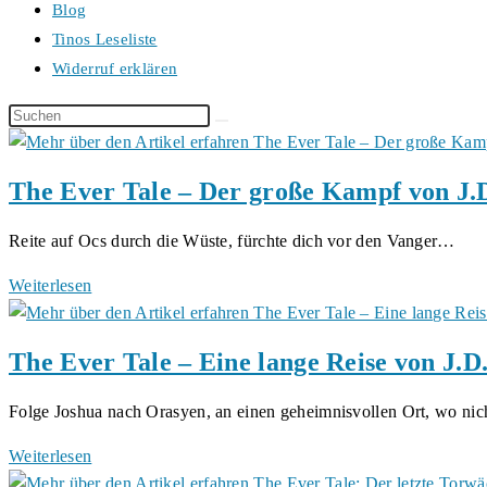
Blog
Tinos Leseliste
Widerruf erklären
Diese
Website
durchsuchen
The Ever Tale – Der große Kampf von J.D
Reite auf Ocs durch die Wüste, fürchte dich vor den Vanger…
The
Weiterlesen
Ever
Tale
The Ever Tale – Eine lange Reise von J.D
–
Der
Folge Joshua nach Orasyen, an einen geheimnisvollen Ort, wo ni
große
Kampf
The
Weiterlesen
von
Ever