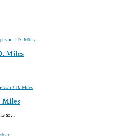
. Miles
. Miles
chts so…