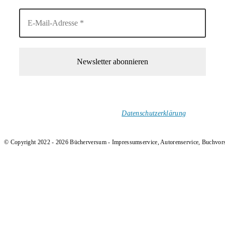
1-Mal im Monat neue tolle Buchtitel, Interviews, Neuigkeiten
und Rezensionen in deinen Posteingang.
Ich versende keinen Spam!
Datenschutzerklärung
.
© Copyright 2022 - 2026 Bücherversum - Impressumservice, Autorenservice, Buchvor