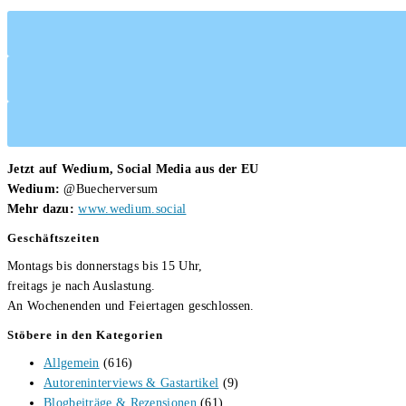
med.
homöop.
Heinrich
Will
Jetzt auf Wedium, Social Media aus der EU
Wedium:
@Buecherversum
Mehr dazu:
www.wedium.social
Geschäftszeiten
Montags bis donnerstags bis 15 Uhr,
freitags je nach Auslastung.
An Wochenenden und Feiertagen geschlossen.
Stöbere in den Kategorien
Allgemein
(616)
Autoreninterviews & Gastartikel
(9)
Blogbeiträge & Rezensionen
(61)