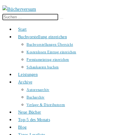
Diese
Suche
Website
starten
Start
durchsuchen
Buchvorstellung einreichen
Buchvorstellungen Übersicht
Kostenlosen Eintrag einreichen
Premiumeintrag einreichen
Schaukasten buchen
Leistungen
Archive
Autorenarchiv
Bucharchiv
Verlage & Distributoren
Neue Bücher
Top-5 des Monats
Blog
Tinos Leseliste