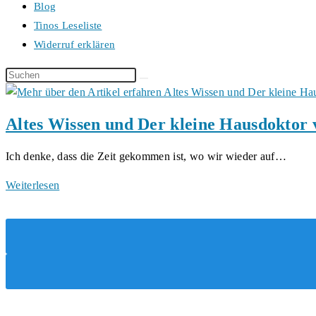
Blog
Tinos Leseliste
Widerruf erklären
Diese
Website
durchsuchen
Altes Wissen und Der kleine Hausdoktor 
Ich denke, dass die Zeit gekommen ist, wo wir wieder auf…
Altes
Weiterlesen
Wissen
und
Der
kleine
Hausdoktor
von
Dr.