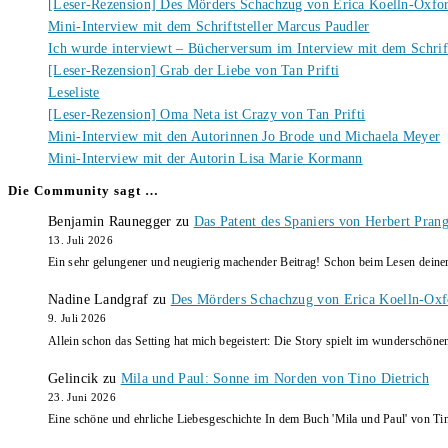
[Leser-Rezension] Des Mörders Schachzug von Erica Koelln-Oxfo
Mini-Interview mit dem Schriftsteller Marcus Paudler
Ich wurde interviewt – Bücherversum im Interview mit dem Schrift
[Leser-Rezension] Grab der Liebe von Tan Prifti
Leseliste
[Leser-Rezension] Oma Neta ist Crazy von Tan Prifti
Mini-Interview mit den Autorinnen Jo Brode und Michaela Meyer
Mini-Interview mit der Autorin Lisa Marie Kormann
Die Community sagt …
Benjamin Raunegger
zu
Das Patent des Spaniers von Herbert Pran
13. Juli 2026
Ein sehr gelungener und neugierig machender Beitrag! Schon beim Lesen dein
Nadine Landgraf
zu
Des Mörders Schachzug von Erica Koelln-Oxf
9. Juli 2026
Allein schon das Setting hat mich begeistert: Die Story spielt im wunderschö
Gelincik
zu
Mila und Paul: Sonne im Norden von Tino Dietrich
23. Juni 2026
Eine schöne und ehrliche Liebesgeschichte In dem Buch 'Mila und Paul' von Ti