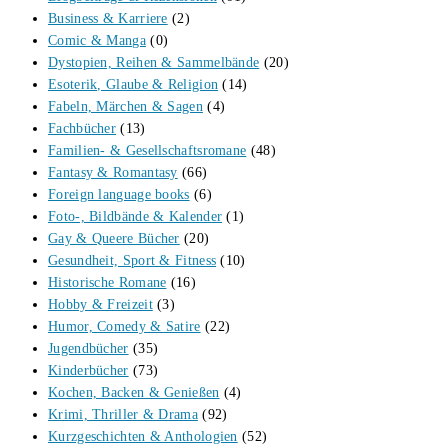
Business & Karriere
(2)
Comic & Manga
(0)
Dystopien, Reihen & Sammelbände
(20)
Esoterik, Glaube & Religion
(14)
Fabeln, Märchen & Sagen
(4)
Fachbücher
(13)
Familien- & Gesellschaftsromane
(48)
Fantasy & Romantasy
(66)
Foreign language books
(6)
Foto-, Bildbände & Kalender
(1)
Gay & Queere Bücher
(20)
Gesundheit, Sport & Fitness
(10)
Historische Romane
(16)
Hobby & Freizeit
(3)
Humor, Comedy & Satire
(22)
Jugendbücher
(35)
Kinderbücher
(73)
Kochen, Backen & Genießen
(4)
Krimi, Thriller & Drama
(92)
Kurzgeschichten & Anthologien
(52)