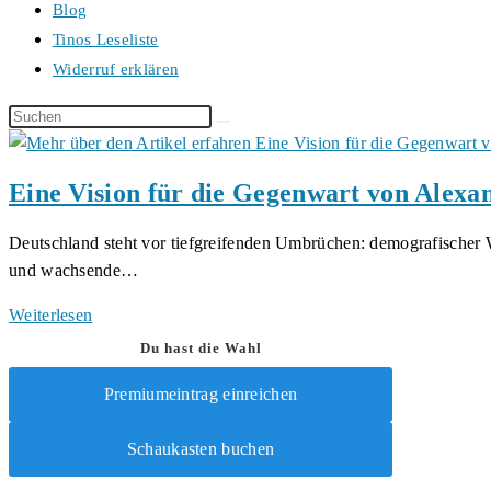
Blog
Tinos Leseliste
Widerruf erklären
Diese
Website
durchsuchen
Eine Vision für die Gegenwart von Alex
Deutschland steht vor tiefgreifenden Umbrüchen: demografischer W
und wachsende…
Eine
Weiterlesen
Vision
Du hast die Wahl
für
Premiumeintrag einreichen
die
Gegenwart
Schaukasten buchen
von
Alexander