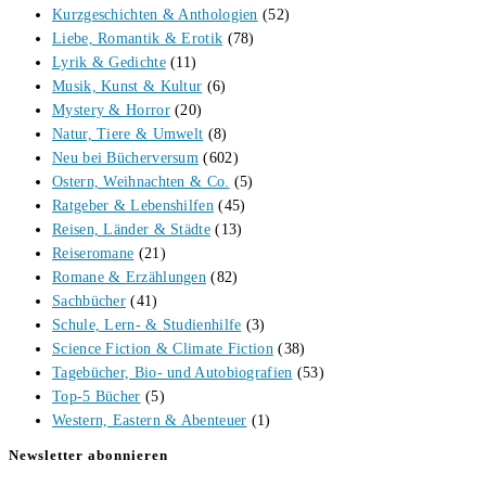
Kurzgeschichten & Anthologien
(52)
Liebe, Romantik & Erotik
(78)
Lyrik & Gedichte
(11)
Musik, Kunst & Kultur
(6)
Mystery & Horror
(20)
Natur, Tiere & Umwelt
(8)
Neu bei Bücherversum
(602)
Ostern, Weihnachten & Co.
(5)
Ratgeber & Lebenshilfen
(45)
Reisen, Länder & Städte
(13)
Reiseromane
(21)
Romane & Erzählungen
(82)
Sachbücher
(41)
Schule, Lern- & Studienhilfe
(3)
Science Fiction & Climate Fiction
(38)
Tagebücher, Bio- und Autobiografien
(53)
Top-5 Bücher
(5)
Western, Eastern & Abenteuer
(1)
Newsletter abonnieren