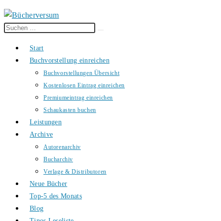
Diese
Suche
Website
starten
Start
durchsuchen
Buchvorstellung einreichen
Buchvorstellungen Übersicht
Kostenlosen Eintrag einreichen
Premiumeintrag einreichen
Schaukasten buchen
Leistungen
Archive
Autorenarchiv
Bucharchiv
Verlage & Distributoren
Neue Bücher
Top-5 des Monats
Blog
Tinos Leseliste