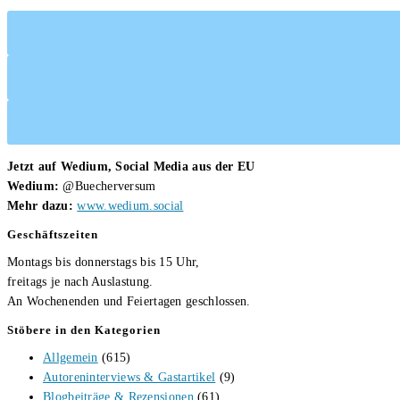
Sandra
Cechlovsky
Jetzt auf Wedium, Social Media aus der EU
Wedium:
@Buecherversum
Mehr dazu:
www.wedium.social
Geschäftszeiten
Montags bis donnerstags bis 15 Uhr,
freitags je nach Auslastung.
An Wochenenden und Feiertagen geschlossen.
Stöbere in den Kategorien
Allgemein
(615)
Autoreninterviews & Gastartikel
(9)
Blogbeiträge & Rezensionen
(61)