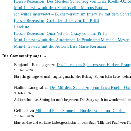
[Leser-Rezension] Des Mörders Schachzug von Erica Koelln-Oxfo
Mini-Interview mit dem Schriftsteller Marcus Paudler
Ich wurde interviewt – Bücherversum im Interview mit dem Schrift
[Leser-Rezension] Grab der Liebe von Tan Prifti
Leseliste
[Leser-Rezension] Oma Neta ist Crazy von Tan Prifti
Mini-Interview mit den Autorinnen Jo Brode und Michaela Meyer
Mini-Interview mit der Autorin Lisa Marie Kormann
Die Community sagt …
Benjamin Raunegger
zu
Das Patent des Spaniers von Herbert Pran
13. Juli 2026
Ein sehr gelungener und neugierig machender Beitrag! Schon beim Lesen dein
Nadine Landgraf
zu
Des Mörders Schachzug von Erica Koelln-Oxf
9. Juli 2026
Allein schon das Setting hat mich begeistert: Die Story spielt im wunderschö
Gelincik
zu
Mila und Paul: Sonne im Norden von Tino Dietrich
23. Juni 2026
Eine schöne und ehrliche Liebesgeschichte In dem Buch 'Mila und Paul' von Ti