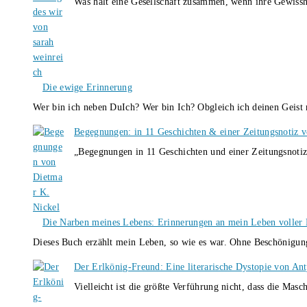
Was hält eine Gesellschaft zusammen, wenn ihre Gewissh
Die ewige Erinnerung
Wer bin ich neben DuIch? Wer bin Ich? Obgleich ich deinen Geis
Begegnungen: in 11 Geschichten & einer Zeitungsnotiz 
„Begegnungen in 11 Geschichten und einer Zeitungsnotiz
Die Narben meines Lebens: Erinnerungen an mein Leben voller B
Dieses Buch erzählt mein Leben, so wie es war. Ohne Beschönigun
Der Erlkönig-Freund: Eine literarische Dystopie von An
Vielleicht ist die größte Verführung nicht, dass die Masc