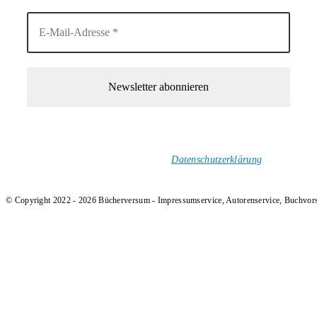
1-Mal im Monat neue tolle Buchtitel, Interviews, Neuigkeiten
und Rezensionen in deinen Posteingang.
Ich versende keinen Spam!
Datenschutzerklärung
.
© Copyright 2022 - 2026 Bücherversum - Impressumservice, Autorenservice, Buchvor