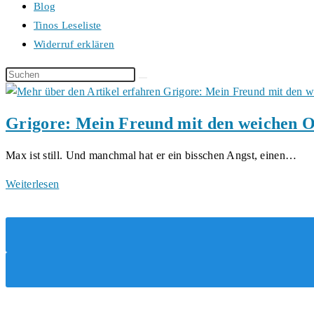
Blog
Tinos Leseliste
Widerruf erklären
Diese
Website
durchsuchen
Grigore: Mein Freund mit den weichen 
Max ist still. Und manchmal hat er ein bisschen Angst, einen…
Grigore:
Weiterlesen
Mein
Freund
mit
den
weichen
Ohren
von