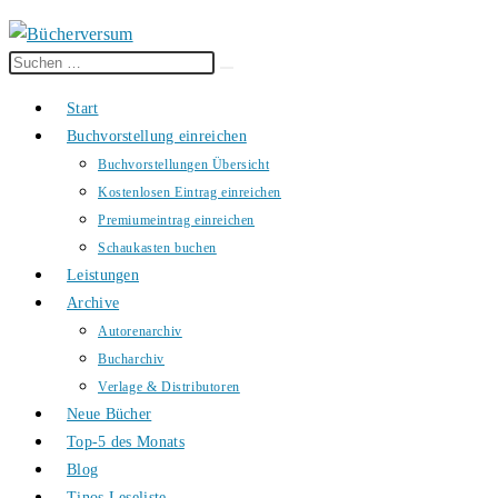
Diese
Suche
Website
starten
Start
durchsuchen
Buchvorstellung einreichen
Buchvorstellungen Übersicht
Kostenlosen Eintrag einreichen
Premiumeintrag einreichen
Schaukasten buchen
Leistungen
Archive
Autorenarchiv
Bucharchiv
Verlage & Distributoren
Neue Bücher
Top-5 des Monats
Blog
Tinos Leseliste