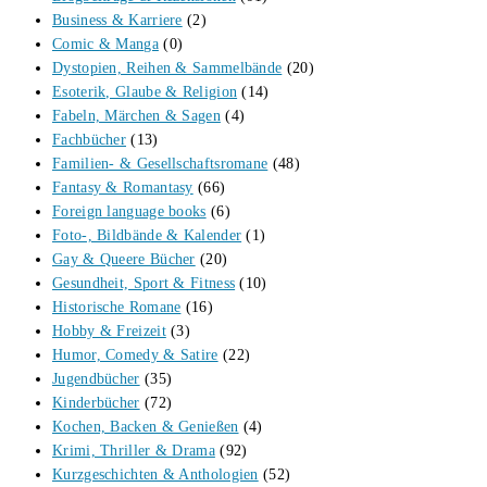
Business & Karriere
(2)
Comic & Manga
(0)
Dystopien, Reihen & Sammelbände
(20)
Esoterik, Glaube & Religion
(14)
Fabeln, Märchen & Sagen
(4)
Fachbücher
(13)
Familien- & Gesellschaftsromane
(48)
Fantasy & Romantasy
(66)
Foreign language books
(6)
Foto-, Bildbände & Kalender
(1)
Gay & Queere Bücher
(20)
Gesundheit, Sport & Fitness
(10)
Historische Romane
(16)
Hobby & Freizeit
(3)
Humor, Comedy & Satire
(22)
Jugendbücher
(35)
Kinderbücher
(72)
Kochen, Backen & Genießen
(4)
Krimi, Thriller & Drama
(92)
Kurzgeschichten & Anthologien
(52)