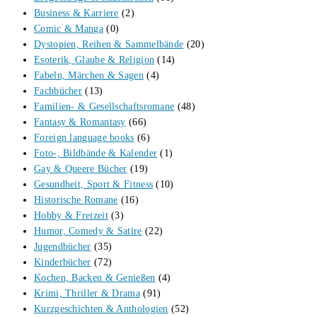
Business & Karriere
(2)
Comic & Manga
(0)
Dystopien, Reihen & Sammelbände
(20)
Esoterik, Glaube & Religion
(14)
Fabeln, Märchen & Sagen
(4)
Fachbücher
(13)
Familien- & Gesellschaftsromane
(48)
Fantasy & Romantasy
(66)
Foreign language books
(6)
Foto-, Bildbände & Kalender
(1)
Gay & Queere Bücher
(19)
Gesundheit, Sport & Fitness
(10)
Historische Romane
(16)
Hobby & Freizeit
(3)
Humor, Comedy & Satire
(22)
Jugendbücher
(35)
Kinderbücher
(72)
Kochen, Backen & Genießen
(4)
Krimi, Thriller & Drama
(91)
Kurzgeschichten & Anthologien
(52)