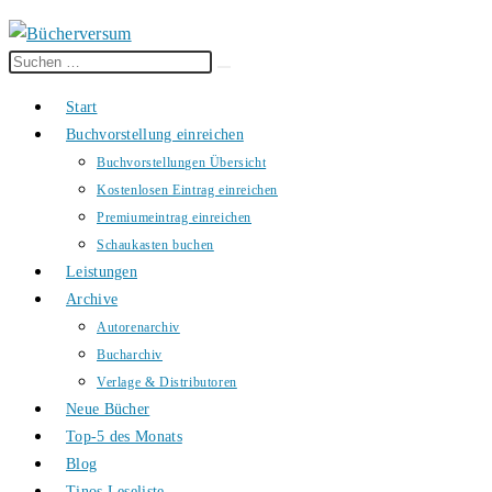
Diese
Suche
Website
starten
Start
durchsuchen
Buchvorstellung einreichen
Buchvorstellungen Übersicht
Kostenlosen Eintrag einreichen
Premiumeintrag einreichen
Schaukasten buchen
Leistungen
Archive
Autorenarchiv
Bucharchiv
Verlage & Distributoren
Neue Bücher
Top-5 des Monats
Blog
Tinos Leseliste