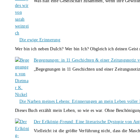
Was hält eine Gesellschaft zusammen, wenn ihre Gewissh
Die ewige Erinnerung
Wer bin ich neben DuIch? Wer bin Ich? Obgleich ich deinen Geis
Begegnungen: in 11 Geschichten & einer Zeitungsnotiz 
„Begegnungen in 11 Geschichten und einer Zeitungsnotiz
Die Narben meines Lebens: Erinnerungen an mein Leben voller B
Dieses Buch erzählt mein Leben, so wie es war. Ohne Beschönigun
Der Erlkönig-Freund: Eine literarische Dystopie von An
Vielleicht ist die größte Verführung nicht, dass die Masc