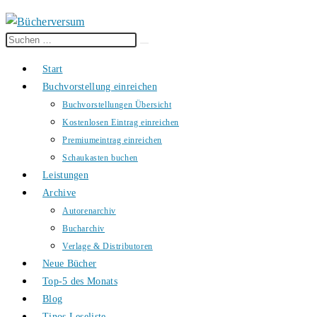
Diese
Suche
Website
starten
Start
durchsuchen
Buchvorstellung einreichen
Buchvorstellungen Übersicht
Kostenlosen Eintrag einreichen
Premiumeintrag einreichen
Schaukasten buchen
Leistungen
Archive
Autorenarchiv
Bucharchiv
Verlage & Distributoren
Neue Bücher
Top-5 des Monats
Blog
Tinos Leseliste