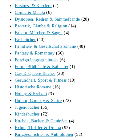
Business & Karriere
(2)
Comic & Manga
(0)
Dystopien, Reihen & Sammelbände
(20)
Esoterik, Glaube & Religion
(14)
Fabeln, Märchen & Sagen
(4)
Fachbücher
(13)
Familien- & Gesellschaftsromane
(48)
Fantasy & Romantasy
(66)
Foreign language books
(6)
Foto-, Bildbände & Kalender
(1)
Gay & Queere Bücher
(20)
Gesundheit, Sport & Fitness
(10)
Historische Romane
(16)
Hobby & Freizeit
(3)
Humor, Comedy & Satire
(22)
Jugendbücher
(35)
Kinderbücher
(72)
Kochen, Backen & Genießen
(4)
Krimi, Thriller & Drama
(92)
Kurzgeschichten & Anthologien
(52)