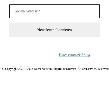
1-Mal im Monat neue tolle Buchtitel, Interviews, Neuigkeiten
und Rezensionen in deinen Posteingang.
Ich versende keinen Spam!
Datenschutzerklärung
.
© Copyright 2022 - 2026 Bücherversum - Impressumservice, Autorenservice, Buchvor