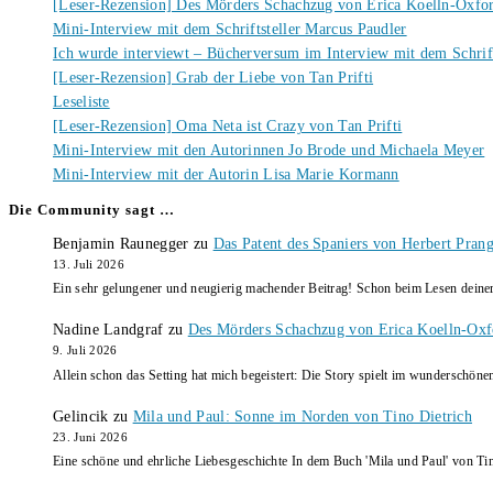
[Leser-Rezension] Des Mörders Schachzug von Erica Koelln-Oxfo
Mini-Interview mit dem Schriftsteller Marcus Paudler
Ich wurde interviewt – Bücherversum im Interview mit dem Schrift
[Leser-Rezension] Grab der Liebe von Tan Prifti
Leseliste
[Leser-Rezension] Oma Neta ist Crazy von Tan Prifti
Mini-Interview mit den Autorinnen Jo Brode und Michaela Meyer
Mini-Interview mit der Autorin Lisa Marie Kormann
Die Community sagt …
Benjamin Raunegger
zu
Das Patent des Spaniers von Herbert Pran
13. Juli 2026
Ein sehr gelungener und neugierig machender Beitrag! Schon beim Lesen dein
Nadine Landgraf
zu
Des Mörders Schachzug von Erica Koelln-Oxf
9. Juli 2026
Allein schon das Setting hat mich begeistert: Die Story spielt im wunderschö
Gelincik
zu
Mila und Paul: Sonne im Norden von Tino Dietrich
23. Juni 2026
Eine schöne und ehrliche Liebesgeschichte In dem Buch 'Mila und Paul' von Ti