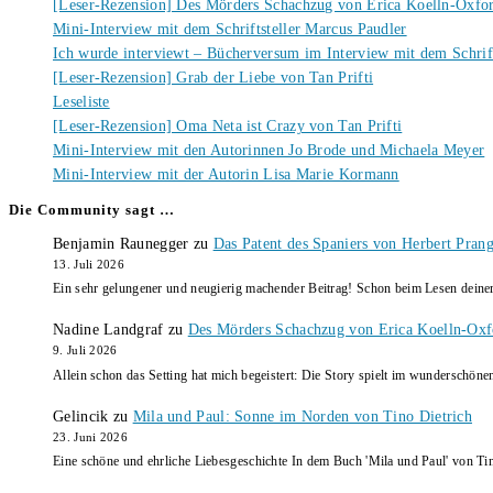
[Leser-Rezension] Des Mörders Schachzug von Erica Koelln-Oxfo
Mini-Interview mit dem Schriftsteller Marcus Paudler
Ich wurde interviewt – Bücherversum im Interview mit dem Schrift
[Leser-Rezension] Grab der Liebe von Tan Prifti
Leseliste
[Leser-Rezension] Oma Neta ist Crazy von Tan Prifti
Mini-Interview mit den Autorinnen Jo Brode und Michaela Meyer
Mini-Interview mit der Autorin Lisa Marie Kormann
Die Community sagt …
Benjamin Raunegger
zu
Das Patent des Spaniers von Herbert Pran
13. Juli 2026
Ein sehr gelungener und neugierig machender Beitrag! Schon beim Lesen dein
Nadine Landgraf
zu
Des Mörders Schachzug von Erica Koelln-Oxf
9. Juli 2026
Allein schon das Setting hat mich begeistert: Die Story spielt im wunderschö
Gelincik
zu
Mila und Paul: Sonne im Norden von Tino Dietrich
23. Juni 2026
Eine schöne und ehrliche Liebesgeschichte In dem Buch 'Mila und Paul' von Ti