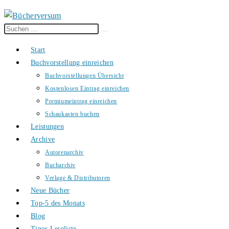
Diese
Suche
Website
starten
Start
durchsuchen
Buchvorstellung einreichen
Buchvorstellungen Übersicht
Kostenlosen Eintrag einreichen
Premiumeintrag einreichen
Schaukasten buchen
Leistungen
Archive
Autorenarchiv
Bucharchiv
Verlage & Distributoren
Neue Bücher
Top-5 des Monats
Blog
Tinos Leseliste