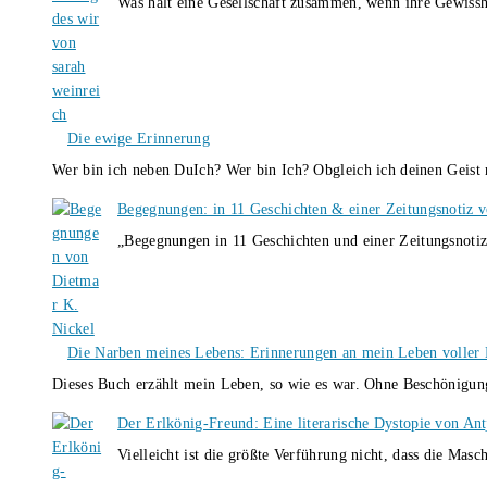
Was hält eine Gesellschaft zusammen, wenn ihre Gewissh
Die ewige Erinnerung
Wer bin ich neben DuIch? Wer bin Ich? Obgleich ich deinen Geis
Begegnungen: in 11 Geschichten & einer Zeitungsnotiz 
„Begegnungen in 11 Geschichten und einer Zeitungsnotiz
Die Narben meines Lebens: Erinnerungen an mein Leben voller B
Dieses Buch erzählt mein Leben, so wie es war. Ohne Beschönigun
Der Erlkönig-Freund: Eine literarische Dystopie von An
Vielleicht ist die größte Verführung nicht, dass die Masc