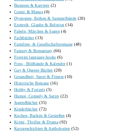
Business & Karriere
(2)
Comic & Manga
(0)
Dystopien, Reihen & Sammelbände
(20)
Esoterik, Glaube & Religion
(14)
Fabeln, Märchen & Sagen
(4)
Fachbücher
(13)
Familien- & Gesellschaftsromane
(48)
Fantasy & Romantasy
(66)
Foreign language books
(6)
Foto-, Bildbände & Kalender
(1)
Gay & Queere Bücher
(20)
Gesundheit, Sport & Fitness
(10)
Historische Romane
(16)
Hobby & Freizeit
(3)
Humor, Comedy & Satire
(22)
Jugendbücher
(35)
Kinderbücher
(72)
Kochen, Backen & Genießen
(4)
Krimi, Thriller & Drama
(92)
Kurzgeschichten & Anthologien
(52)