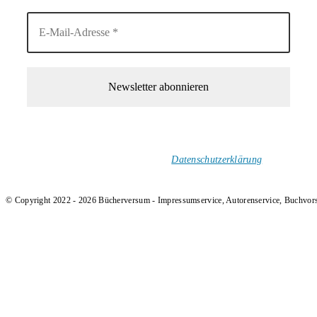
1-Mal im Monat neue tolle Buchtitel, Interviews, Neuigkeiten
und Rezensionen in deinen Posteingang.
Ich versende keinen Spam!
Datenschutzerklärung
.
© Copyright 2022 - 2026 Bücherversum - Impressumservice, Autorenservice, Buchvor