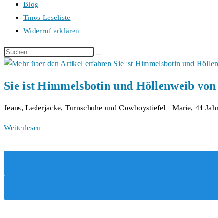
Blog
Tinos Leseliste
Widerruf erklären
Diese
Website
durchsuchen
Sie ist Himmelsbotin und Höllenweib vo
Jeans, Lederjacke, Turnschuhe und Cowboystiefel - Marie, 44 Jahr
Sie
Weiterlesen
ist
Himmelsbotin
und
Höllenweib
von
Rena
K.