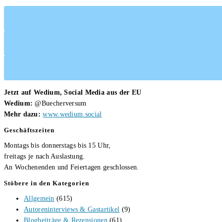
Wendell
Jetzt auf Wedium, Social Media aus der EU
Wedium:
@Buecherversum
Mehr dazu:
www.wedium.social
Geschäftszeiten
Montags bis donnerstags bis 15 Uhr,
freitags je nach Auslastung.
An Wochenenden und Feiertagen geschlossen.
Stöbere in den Kategorien
Allgemein
(615)
Autoreninterviews & Gastartikel
(9)
Blogbeiträge & Rezensionen
(61)