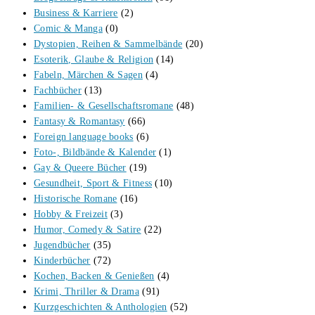
Business & Karriere
(2)
Comic & Manga
(0)
Dystopien, Reihen & Sammelbände
(20)
Esoterik, Glaube & Religion
(14)
Fabeln, Märchen & Sagen
(4)
Fachbücher
(13)
Familien- & Gesellschaftsromane
(48)
Fantasy & Romantasy
(66)
Foreign language books
(6)
Foto-, Bildbände & Kalender
(1)
Gay & Queere Bücher
(19)
Gesundheit, Sport & Fitness
(10)
Historische Romane
(16)
Hobby & Freizeit
(3)
Humor, Comedy & Satire
(22)
Jugendbücher
(35)
Kinderbücher
(72)
Kochen, Backen & Genießen
(4)
Krimi, Thriller & Drama
(91)
Kurzgeschichten & Anthologien
(52)