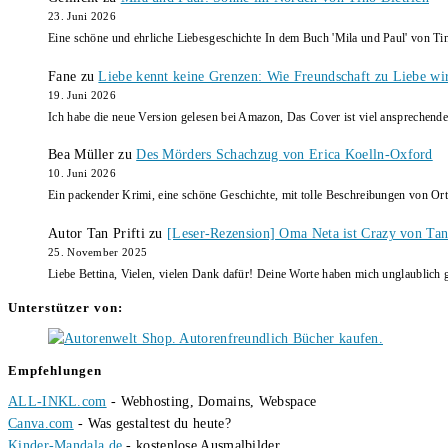
23. Juni 2026
Eine schöne und ehrliche Liebesgeschichte In dem Buch 'Mila und Paul' von Ti
Fane
zu
Liebe kennt keine Grenzen: Wie Freundschaft zu Liebe wi
19. Juni 2026
Ich habe die neue Version gelesen bei Amazon, Das Cover ist viel ansprechende
Bea Müller
zu
Des Mörders Schachzug von Erica Koelln-Oxford
10. Juni 2026
Ein packender Krimi, eine schöne Geschichte, mit tolle Beschreibungen von Ort
Autor Tan Prifti
zu
[Leser-Rezension] Oma Neta ist Crazy von Tan 
25. November 2025
Liebe Bettina, Vielen, vielen Dank dafür! Deine Worte haben mich unglaublich g
Unterstützer von:
Empfehlungen
ALL-INKL.com
- Webhosting, Domains, Webspace
Canva.com
- Was gestaltest du heute?
Kinder-Mandala.de
- kostenlose Ausmalbilder