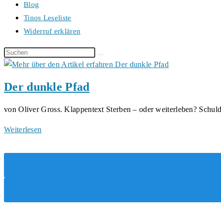
Blog
Tinos Leseliste
Widerruf erklären
Diese
Website
durchsuchen
Der dunkle Pfad
von Oliver Gross. Klappentext Sterben – oder weiterleben? Schu
Der
Weiterlesen
dunkle
Pfad