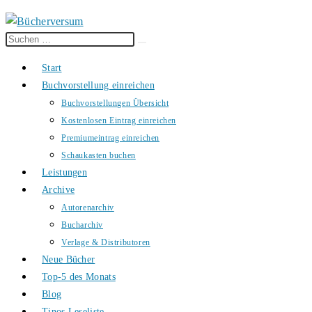
Diese
Suche
Website
starten
Start
durchsuchen
Buchvorstellung einreichen
Buchvorstellungen Übersicht
Kostenlosen Eintrag einreichen
Premiumeintrag einreichen
Schaukasten buchen
Leistungen
Archive
Autorenarchiv
Bucharchiv
Verlage & Distributoren
Neue Bücher
Top-5 des Monats
Blog
Tinos Leseliste