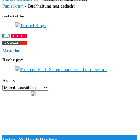
Papierkram
- Buchhaltung neu gedacht
Gelistet bei
Mastodon
Buchtipp*
Archiv
Hallo, ich bin Tino, der Seitenbetreiber von buecherversum.de und
verlagsunabhängiger Autor seit 2012. Ich bin froh, dass du den Weg
hierher gefunden hast und freue mich auf eine gute Zusammenarbeit.
Liebe Grüße und gute Bücher für die Zukunft, dein Tino.
Infos & Rechtliches