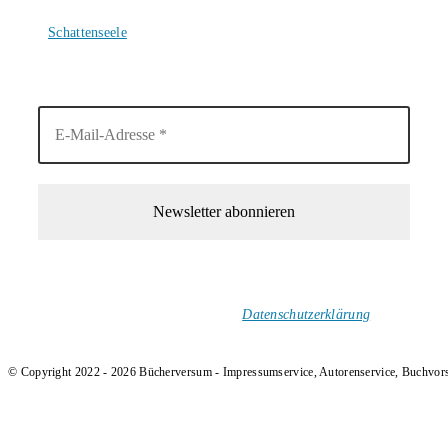
4. August 2026
Schattenseele
4. August 2026
1-Mal im Monat neue tolle Buchtitel, Interviews, Neuigkeiten
und Rezensionen in deinen Posteingang.
Ich versende keinen Spam!
Datenschutzerklärung
.
© Copyright 2022 - 2026 Bücherversum - Impressumservice, Autorenservice, Buchvor