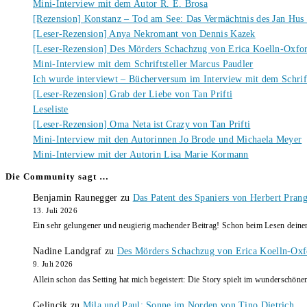
Mini-Interview mit dem Autor R. E. Brosa
[Rezension] Konstanz – Tod am See: Das Vermächtnis des Jan Hus
[Leser-Rezension] Anya Nekromant von Dennis Kazek
[Leser-Rezension] Des Mörders Schachzug von Erica Koelln-Oxfo
Mini-Interview mit dem Schriftsteller Marcus Paudler
Ich wurde interviewt – Bücherversum im Interview mit dem Schrift
[Leser-Rezension] Grab der Liebe von Tan Prifti
Leseliste
[Leser-Rezension] Oma Neta ist Crazy von Tan Prifti
Mini-Interview mit den Autorinnen Jo Brode und Michaela Meyer
Mini-Interview mit der Autorin Lisa Marie Kormann
Die Community sagt …
Benjamin Raunegger
zu
Das Patent des Spaniers von Herbert Pran
13. Juli 2026
Ein sehr gelungener und neugierig machender Beitrag! Schon beim Lesen dein
Nadine Landgraf
zu
Des Mörders Schachzug von Erica Koelln-Oxf
9. Juli 2026
Allein schon das Setting hat mich begeistert: Die Story spielt im wunderschö
Gelincik
zu
Mila und Paul: Sonne im Norden von Tino Dietrich