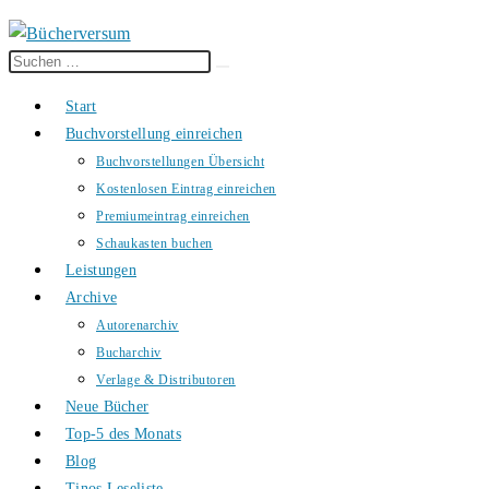
Diese
Suche
Website
starten
Start
durchsuchen
Buchvorstellung einreichen
Buchvorstellungen Übersicht
Kostenlosen Eintrag einreichen
Premiumeintrag einreichen
Schaukasten buchen
Leistungen
Archive
Autorenarchiv
Bucharchiv
Verlage & Distributoren
Neue Bücher
Top-5 des Monats
Blog
Tinos Leseliste