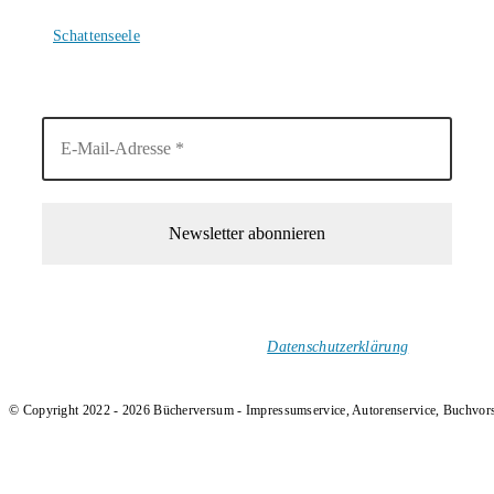
4. August 2026
Schattenseele
4. August 2026
1-Mal im Monat neue tolle Buchtitel, Interviews, Neuigkeiten
und Rezensionen in deinen Posteingang.
Ich versende keinen Spam!
Datenschutzerklärung
.
© Copyright 2022 - 2026 Bücherversum - Impressumservice, Autorenservice, Buchvor