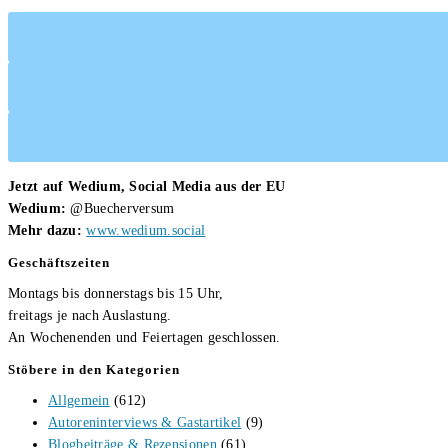
Ehrlich
Jetzt auf Wedium, Social Media aus der EU
Wedium:
@Buecherversum
Mehr dazu:
www.wedium.social
Geschäftszeiten
Montags bis donnerstags bis 15 Uhr,
freitags je nach Auslastung.
An Wochenenden und Feiertagen geschlossen.
Stöbere in den Kategorien
Allgemein
(612)
Autoreninterviews & Gastartikel
(9)
Blogbeiträge & Rezensionen
(61)