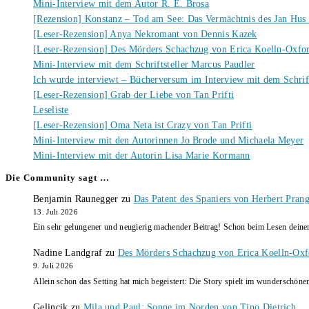
Mini-Interview mit dem Autor R. E. Brosa
[Rezension] Konstanz – Tod am See: Das Vermächtnis des Jan Hus
[Leser-Rezension] Anya Nekromant von Dennis Kazek
[Leser-Rezension] Des Mörders Schachzug von Erica Koelln-Oxfo
Mini-Interview mit dem Schriftsteller Marcus Paudler
Ich wurde interviewt – Bücherversum im Interview mit dem Schrift
[Leser-Rezension] Grab der Liebe von Tan Prifti
Leseliste
[Leser-Rezension] Oma Neta ist Crazy von Tan Prifti
Mini-Interview mit den Autorinnen Jo Brode und Michaela Meyer
Mini-Interview mit der Autorin Lisa Marie Kormann
Die Community sagt …
Benjamin Raunegger
zu
Das Patent des Spaniers von Herbert Pran
13. Juli 2026
Ein sehr gelungener und neugierig machender Beitrag! Schon beim Lesen dein
Nadine Landgraf
zu
Des Mörders Schachzug von Erica Koelln-Oxf
9. Juli 2026
Allein schon das Setting hat mich begeistert: Die Story spielt im wunderschö
Gelincik
zu
Mila und Paul: Sonne im Norden von Tino Dietrich