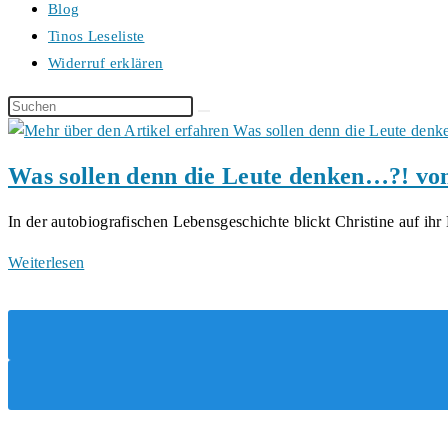
Blog
Tinos Leseliste
Widerruf erklären
Diese
Website
durchsuchen
Was sollen denn die Leute denken…?! von
In der autobiografischen Lebensgeschichte blickt Christine auf ih
Was
Weiterlesen
sollen
denn
die
Leute
denken…?!
von
Christine