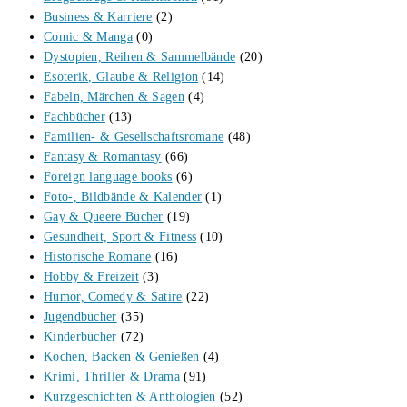
Business & Karriere
(2)
Comic & Manga
(0)
Dystopien, Reihen & Sammelbände
(20)
Esoterik, Glaube & Religion
(14)
Fabeln, Märchen & Sagen
(4)
Fachbücher
(13)
Familien- & Gesellschaftsromane
(48)
Fantasy & Romantasy
(66)
Foreign language books
(6)
Foto-, Bildbände & Kalender
(1)
Gay & Queere Bücher
(19)
Gesundheit, Sport & Fitness
(10)
Historische Romane
(16)
Hobby & Freizeit
(3)
Humor, Comedy & Satire
(22)
Jugendbücher
(35)
Kinderbücher
(72)
Kochen, Backen & Genießen
(4)
Krimi, Thriller & Drama
(91)
Kurzgeschichten & Anthologien
(52)