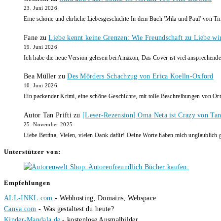
23. Juni 2026
Eine schöne und ehrliche Liebesgeschichte In dem Buch 'Mila und Paul' von Ti
Fane
zu
Liebe kennt keine Grenzen: Wie Freundschaft zu Liebe wi
19. Juni 2026
Ich habe die neue Version gelesen bei Amazon, Das Cover ist viel ansprechende
Bea Müller
zu
Des Mörders Schachzug von Erica Koelln-Oxford
10. Juni 2026
Ein packender Krimi, eine schöne Geschichte, mit tolle Beschreibungen von Ort
Autor Tan Prifti
zu
[Leser-Rezension] Oma Neta ist Crazy von Tan 
25. November 2025
Liebe Bettina, Vielen, vielen Dank dafür! Deine Worte haben mich unglaublich g
Unterstützer von:
Empfehlungen
ALL-INKL.com
- Webhosting, Domains, Webspace
Canva.com
- Was gestaltest du heute?
Kinder-Mandala.de
- kostenlose Ausmalbilder