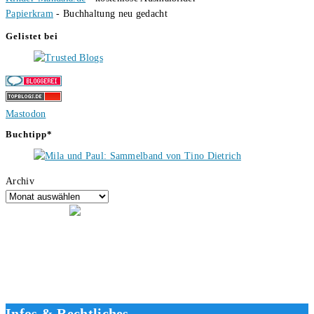
Papierkram
- Buchhaltung neu gedacht
Gelistet bei
Mastodon
Buchtipp*
Archiv
Hallo, ich bin Tino, der Seitenbetreiber von buecherversum.de und
verlagsunabhängiger Autor seit 2012. Ich bin froh, dass du den Weg
hierher gefunden hast und freue mich auf eine gute Zusammenarbeit.
Liebe Grüße und gute Bücher für die Zukunft, dein Tino.
Infos & Rechtliches