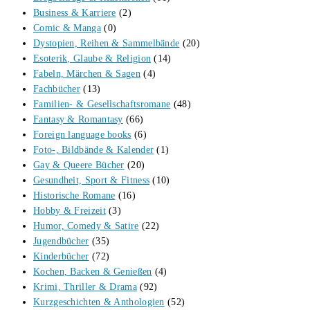
Business & Karriere
(2)
Comic & Manga
(0)
Dystopien, Reihen & Sammelbände
(20)
Esoterik, Glaube & Religion
(14)
Fabeln, Märchen & Sagen
(4)
Fachbücher
(13)
Familien- & Gesellschaftsromane
(48)
Fantasy & Romantasy
(66)
Foreign language books
(6)
Foto-, Bildbände & Kalender
(1)
Gay & Queere Bücher
(20)
Gesundheit, Sport & Fitness
(10)
Historische Romane
(16)
Hobby & Freizeit
(3)
Humor, Comedy & Satire
(22)
Jugendbücher
(35)
Kinderbücher
(72)
Kochen, Backen & Genießen
(4)
Krimi, Thriller & Drama
(92)
Kurzgeschichten & Anthologien
(52)