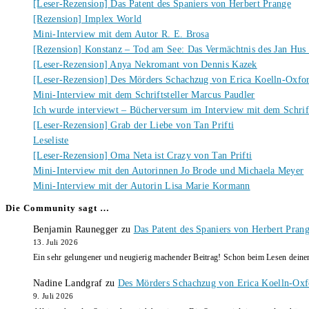
[Leser-Rezension] Das Patent des Spaniers von Herbert Prange
[Rezension] Implex World
Mini-Interview mit dem Autor R. E. Brosa
[Rezension] Konstanz – Tod am See: Das Vermächtnis des Jan Hus
[Leser-Rezension] Anya Nekromant von Dennis Kazek
[Leser-Rezension] Des Mörders Schachzug von Erica Koelln-Oxfo
Mini-Interview mit dem Schriftsteller Marcus Paudler
Ich wurde interviewt – Bücherversum im Interview mit dem Schrift
[Leser-Rezension] Grab der Liebe von Tan Prifti
Leseliste
[Leser-Rezension] Oma Neta ist Crazy von Tan Prifti
Mini-Interview mit den Autorinnen Jo Brode und Michaela Meyer
Mini-Interview mit der Autorin Lisa Marie Kormann
Die Community sagt …
Benjamin Raunegger
zu
Das Patent des Spaniers von Herbert Pran
13. Juli 2026
Ein sehr gelungener und neugierig machender Beitrag! Schon beim Lesen dein
Nadine Landgraf
zu
Des Mörders Schachzug von Erica Koelln-Oxf
9. Juli 2026