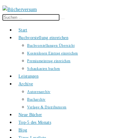
Diese
Suche
Website
starten
Start
durchsuchen
Buchvorstellung einreichen
Buchvorstellungen Übersicht
Kostenlosen Eintrag einreichen
Premiumeintrag einreichen
Schaukasten buchen
Leistungen
Archive
Autorenarchiv
Bucharchiv
Verlage & Distributoren
Neue Bücher
Top-5 des Monats
Blog
Tinos Leseliste