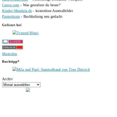
Canva.com
- Was gestaltest du heute?
Kinder-Mandala.de
- kostenlose Ausmalbilder
Papierkram
- Buchhaltung neu gedacht
Gelistet bei
Mastodon
Buchtipp*
Archiv
Hallo, ich bin Tino, der Seitenbetreiber von buecherversum.de und
verlagsunabhängiger Autor seit 2012. Ich bin froh, dass du den Weg
hierher gefunden hast und freue mich auf eine gute Zusammenarbeit.