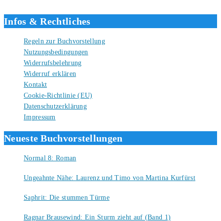
Liebe Grüße und gute Bücher für die Zukunft, dein Tino.
Infos & Rechtliches
Regeln zur Buchvorstellung
Nutzungsbedingungen
Widerrufsbelehrung
Widerruf erklären
Kontakt
Cookie-Richtlinie (EU)
Datenschutzerklärung
Impressum
Neueste Buchvorstellungen
Normal 8: Roman
8. August 2026
Ungeahnte Nähe: Laurenz und Timo von Martina Kurfürst
7. August 2026
Saphrit: Die stummen Türme
6. August 2026
Ragnar Brausewind: Ein Sturm zieht auf (Band 1)