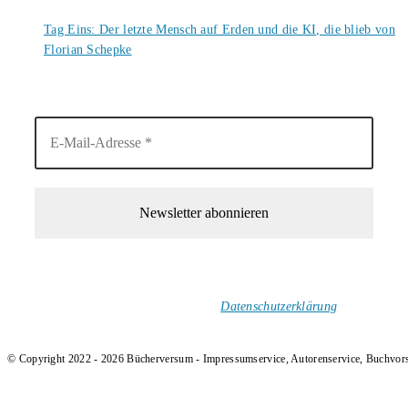
6. August 2026
Tag Eins: Der letzte Mensch auf Erden und die KI, die blieb von
Florian Schepke
5. August 2026
1-Mal im Monat neue tolle Buchtitel, Interviews, Neuigkeiten
und Rezensionen in deinen Posteingang.
Ich versende keinen Spam!
Datenschutzerklärung
.
© Copyright 2022 - 2026 Bücherversum - Impressumservice, Autorenservice, Buchvor