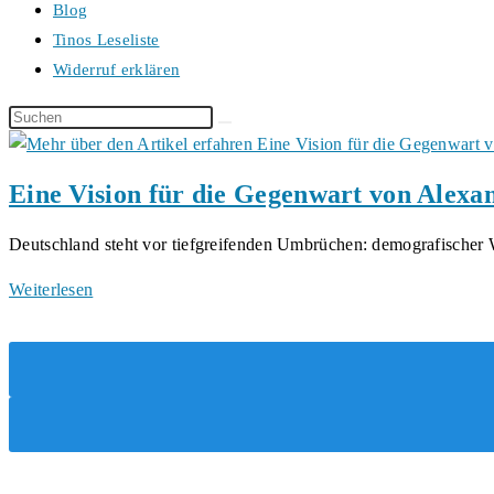
Blog
Tinos Leseliste
Widerruf erklären
Diese
Website
durchsuchen
Eine Vision für die Gegenwart von Alex
Deutschland steht vor tiefgreifenden Umbrüchen: demografischer
Eine
Weiterlesen
Vision
für
die
Gegenwart
von
Alexander
Dürkop