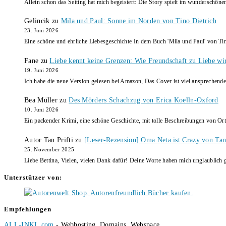
Allein schon das Setting hat mich begeistert: Die Story spielt im wunderschö
Gelincik
zu
Mila und Paul: Sonne im Norden von Tino Dietrich
23. Juni 2026
Eine schöne und ehrliche Liebesgeschichte In dem Buch 'Mila und Paul' von Ti
Fane
zu
Liebe kennt keine Grenzen: Wie Freundschaft zu Liebe wi
19. Juni 2026
Ich habe die neue Version gelesen bei Amazon, Das Cover ist viel ansprechende
Bea Müller
zu
Des Mörders Schachzug von Erica Koelln-Oxford
10. Juni 2026
Ein packender Krimi, eine schöne Geschichte, mit tolle Beschreibungen von Ort
Autor Tan Prifti
zu
[Leser-Rezension] Oma Neta ist Crazy von Tan 
25. November 2025
Liebe Bettina, Vielen, vielen Dank dafür! Deine Worte haben mich unglaublich g
Unterstützer von:
Empfehlungen
ALL-INKL.com
- Webhosting, Domains, Webspace