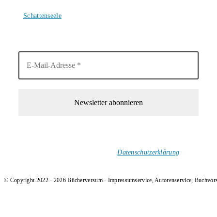
4. August 2026
Schattenseele
4. August 2026
1-Mal im Monat neue tolle Buchtitel, Interviews, Neuigkeiten
und Rezensionen in deinen Posteingang.
Ich versende keinen Spam!
Datenschutzerklärung
.
© Copyright 2022 - 2026 Bücherversum - Impressumservice, Autorenservice, Buchvor