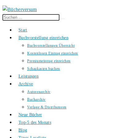
Diese
Suche
Website
starten
Start
durchsuchen
Buchvorstellung einreichen
Buchvorstellungen Übersicht
Kostenlosen Eintrag einreichen
Premiumeintrag einreichen
Schaukasten buchen
Leistungen
Archive
Autorenarchiv
Bucharchiv
Verlage & Distributoren
Neue Bücher
Top-5 des Monats
Blog
Tinos Leseliste