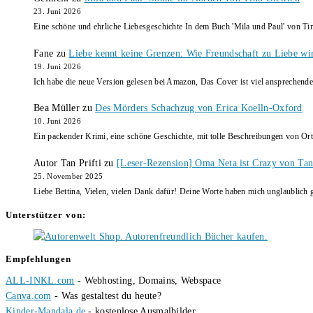
23. Juni 2026
Eine schöne und ehrliche Liebesgeschichte In dem Buch 'Mila und Paul' von Ti
Fane
zu
Liebe kennt keine Grenzen: Wie Freundschaft zu Liebe wi
19. Juni 2026
Ich habe die neue Version gelesen bei Amazon, Das Cover ist viel ansprechende
Bea Müller
zu
Des Mörders Schachzug von Erica Koelln-Oxford
10. Juni 2026
Ein packender Krimi, eine schöne Geschichte, mit tolle Beschreibungen von Ort
Autor Tan Prifti
zu
[Leser-Rezension] Oma Neta ist Crazy von Tan 
25. November 2025
Liebe Bettina, Vielen, vielen Dank dafür! Deine Worte haben mich unglaublich g
Unterstützer von:
Empfehlungen
ALL-INKL.com
- Webhosting, Domains, Webspace
Canva.com
- Was gestaltest du heute?
Kinder-Mandala.de
- kostenlose Ausmalbilder