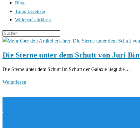
Blog
Tinos Leseliste
Widerruf erklären
Diese
Website
durchsuchen
Die Sterne unter dem Schutt von Juri B
Die Sterne unter dem Schutt Im Schutt der Galaxie liegt die…
Die
Weiterlesen
Sterne
unter
dem
Schutt
von
Juri
Bindman