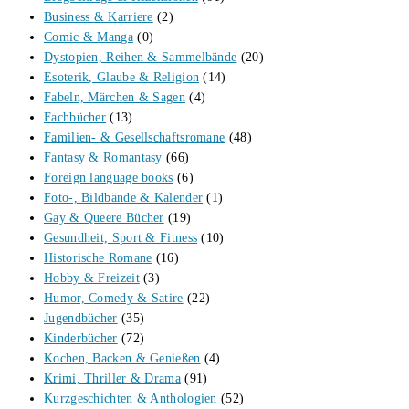
Business & Karriere
(2)
Comic & Manga
(0)
Dystopien, Reihen & Sammelbände
(20)
Esoterik, Glaube & Religion
(14)
Fabeln, Märchen & Sagen
(4)
Fachbücher
(13)
Familien- & Gesellschaftsromane
(48)
Fantasy & Romantasy
(66)
Foreign language books
(6)
Foto-, Bildbände & Kalender
(1)
Gay & Queere Bücher
(19)
Gesundheit, Sport & Fitness
(10)
Historische Romane
(16)
Hobby & Freizeit
(3)
Humor, Comedy & Satire
(22)
Jugendbücher
(35)
Kinderbücher
(72)
Kochen, Backen & Genießen
(4)
Krimi, Thriller & Drama
(91)
Kurzgeschichten & Anthologien
(52)