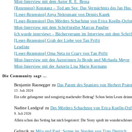
Mini-Interview mit dem Autor R. E. Brosa
[Rezension] Konstanz – Tod am See: Das Vermächtnis des Jan Hus
[Leser-Rezension] Anya Nekromant von Dennis Kazek
[Leser-Rezension] Des Mörders Schachzug von Erica Koelln-Oxfo
Mini-Interview mit dem Schriftsteller Marcus Paudler
Ich wurde interviewt – Bücherversum im Interview mit dem Schrift
[Leser-Rezension] Grab der Liebe von Tan Prifti
Leseliste
[Leser-Rezension] Oma Neta ist Crazy von Tan Prifti
Mini-Interview mit den Autorinnen Jo Brode und Michaela Meyer
Mini-Interview mit der Autorin Lisa Marie Kormann
Die Community sagt …
Benjamin Raunegger
zu
Das Patent des Spaniers von Herbert Pran
13. Juli 2026
Ein sehr gelungener und neugierig machender Beitrag! Schon beim Lesen dein
Nadine Landgraf
zu
Des Mörders Schachzug von Erica Koelln-Oxf
9. Juli 2026
Allein schon das Setting hat mich begeistert: Die Story spielt im wunderschö
Gelincik
zu
Mila und Paul: Sonne im Norden von Tino Dietrich