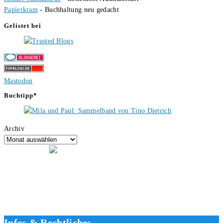
Papierkram
- Buchhaltung neu gedacht
Gelistet bei
Mastodon
Buchtipp*
Archiv
Hallo, ich bin Tino, der Seitenbetreiber von buecherversum.de und
verlagsunabhängiger Autor seit 2012. Ich bin froh, dass du den Weg
hierher gefunden hast und freue mich auf eine gute Zusammenarbeit.
Liebe Grüße und gute Bücher für die Zukunft, dein Tino.
Infos & Rechtliches