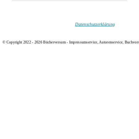
1-Mal im Monat neue tolle Buchtitel, Interviews, Neuigkeiten
und Rezensionen in deinen Posteingang.
Ich versende keinen Spam!
Datenschutzerklärung
.
© Copyright 2022 - 2026 Bücherversum - Impressumservice, Autorenservice, Buchvor