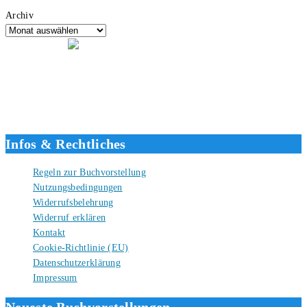
Archiv
Hallo, ich bin Tino, der Seitenbetreiber von buecherversum.de und
verlagsunabhängiger Autor seit 2012. Ich bin froh, dass du den Weg
hierher gefunden hast und freue mich auf eine gute Zusammenarbeit.
Liebe Grüße und gute Bücher für die Zukunft, dein Tino.
Infos & Rechtliches
Regeln zur Buchvorstellung
Nutzungsbedingungen
Widerrufsbelehrung
Widerruf erklären
Kontakt
Cookie-Richtlinie (EU)
Datenschutzerklärung
Impressum
Neueste Buchvorstellungen