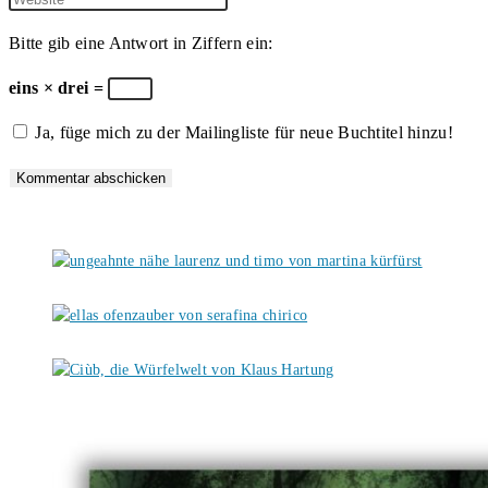
oder
E-
deine
Bitte gib eine Antwort in Ziffern ein:
Benutzernamen
Mail-
Website-
zum
Adresse
URL
eins × drei =
Kommentieren
zum
ein
Ja, füge mich zu der Mailingliste für neue Buchtitel hinzu!
ein
Kommentieren
(optional)
ein