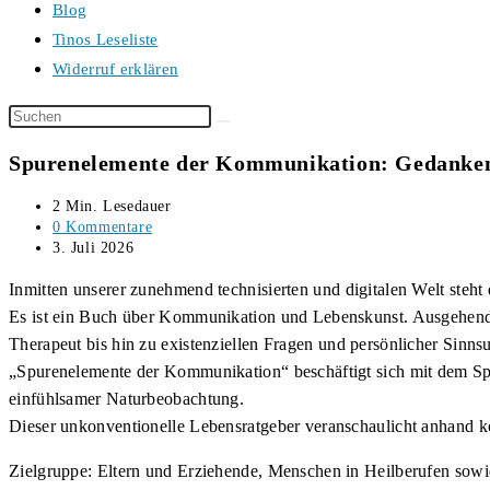
Blog
Tinos Leseliste
Widerruf erklären
Diese
Website
Spurenelemente der Kommunikation: Gedanken
durchsuchen
Lesedauer:
2 Min. Lesedauer
Beitrags-
0 Kommentare
Kommentare:
Beitrag
3. Juli 2026
veröffentlicht:
Inmitten unserer zunehmend technisierten und digitalen Welt steht
Es ist ein Buch über Kommunikation und Lebenskunst. Ausgehend
Therapeut bis hin zu existenziellen Fragen und persönlicher Sinns
„Spurenelemente der Kommunikation“ beschäftigt sich mit dem Sp
einfühlsamer Naturbeobachtung.
Dieser unkonventionelle Lebensratgeber veranschaulicht anhand ko
Zielgruppe: Eltern und Erziehende, Menschen in Heilberufen sowie