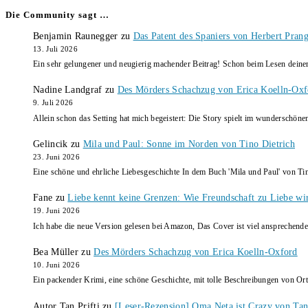
Die Community sagt …
Benjamin Raunegger
zu
Das Patent des Spaniers von Herbert Pran
13. Juli 2026
Ein sehr gelungener und neugierig machender Beitrag! Schon beim Lesen dein
Nadine Landgraf
zu
Des Mörders Schachzug von Erica Koelln-Oxf
9. Juli 2026
Allein schon das Setting hat mich begeistert: Die Story spielt im wunderschö
Gelincik
zu
Mila und Paul: Sonne im Norden von Tino Dietrich
23. Juni 2026
Eine schöne und ehrliche Liebesgeschichte In dem Buch 'Mila und Paul' von Ti
Fane
zu
Liebe kennt keine Grenzen: Wie Freundschaft zu Liebe wi
19. Juni 2026
Ich habe die neue Version gelesen bei Amazon, Das Cover ist viel ansprechende
Bea Müller
zu
Des Mörders Schachzug von Erica Koelln-Oxford
10. Juni 2026
Ein packender Krimi, eine schöne Geschichte, mit tolle Beschreibungen von Ort
Autor Tan Prifti
zu
[Leser-Rezension] Oma Neta ist Crazy von Tan 