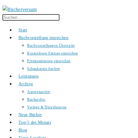
Diese
Suche
Website
starten
Start
durchsuchen
Buchvorstellung einreichen
Buchvorstellungen Übersicht
Kostenlosen Eintrag einreichen
Premiumeintrag einreichen
Schaukasten buchen
Leistungen
Archive
Autorenarchiv
Bucharchiv
Verlage & Distributoren
Neue Bücher
Top-5 des Monats
Blog
Tinos Leseliste