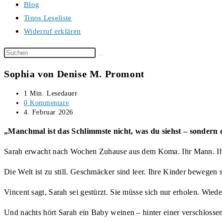
Blog
Tinos Leseliste
Widerruf erklären
Diese
Website
Sophia von Denise M. Promont
durchsuchen
Lesedauer:
1 Min. Lesedauer
Beitrags-
0 Kommentare
Kommentare:
Beitrag
4. Februar 2026
veröffentlicht:
„Manchmal ist das Schlimmste nicht, was du siehst – sondern 
Sarah erwacht nach Wochen Zuhause aus dem Koma. Ihr Mann. Ihr
Die Welt ist zu still. Geschmäcker sind leer. Ihre Kinder bewegen
Vincent sagt, Sarah sei gestürzt. Sie müsse sich nur erholen. Wi
Und nachts hört Sarah ein Baby weinen – hinter einer verschlosse