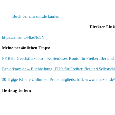
Buch bei amazon.de kaufen
Direkter Lin
https://amzn.to/4keNo5Y
Meine persönlichen Tipps:
FYRST Geschäftskonto – Kostenloses Konto für Freiberufler und 
Papierkram.de – Buchhaltung, EÜR für Freiberufler und Selbstst
30-tägige Kindle Unlimited Probemitgliedschaft: www.amazon.de/
Diesen
Beitrag teilen:
Inhalt
Öffnet
teilen
in
einem