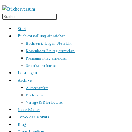
Diese
Suche
Website
starten
Start
durchsuchen
Buchvorstellung einreichen
Buchvorstellungen Übersicht
Kostenlosen Eintrag einreichen
Premiumeintrag einreichen
Schaukasten buchen
Leistungen
Archive
Autorenarchiv
Bucharchiv
Verlage & Distributoren
Neue Bücher
Top-5 des Monats
Blog
Tinos Leseliste