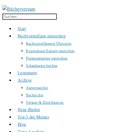
Diese
Suche
Website
starten
Start
durchsuchen
Buchvorstellung einreichen
Buchvorstellungen Übersicht
Kostenlosen Eintrag einreichen
Premiumeintrag einreichen
Schaukasten buchen
Leistungen
Archive
Autorenarchiv
Bucharchiv
Verlage & Distributoren
Neue Bücher
Top-5 des Monats
Blog
Tinos Leseliste