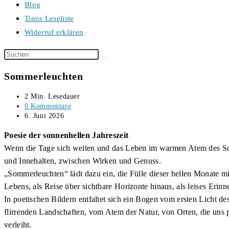
Blog
Tinos Leseliste
Widerruf erklären
Diese
Website
Sommerleuchten
durchsuchen
Lesedauer:
2 Min. Lesedauer
Beitrags-
0 Kommentare
Kommentare:
Beitrag
6. Juni 2026
veröffentlicht:
Poesie der sonnenhellen Jahreszeit
Wenn die Tage sich weiten und das Leben im warmen Atem des So
und Innehalten, zwischen Wirken und Genuss.
„Sommerleuchten“ lädt dazu ein, die Fülle dieser hellen Monate mit
Lebens, als Reise über sichtbare Horizonte hinaus, als leises Eri
In poetischen Bildern entfaltet sich ein Bogen vom ersten Licht de
flirrenden Landschaften, vom Atem der Natur, von Orten, die uns p
verleiht.