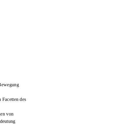
n Bewegung
n Facetten des
len von
edeutung