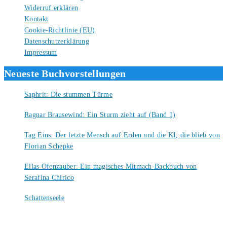
Widerruf erklären
Kontakt
Cookie-Richtlinie (EU)
Datenschutzerklärung
Impressum
Neueste Buchvorstellungen
Saphrit: Die stummen Türme
6. August 2026
Ragnar Brausewind: Ein Sturm zieht auf (Band 1)
6. August 2026
Tag Eins: Der letzte Mensch auf Erden und die KI, die blieb von
Florian Schepke
5. August 2026
Ellas Ofenzauber: Ein magisches Mitmach-Backbuch von
Serafina Chirico
4. August 2026
Schattenseele
4. August 2026