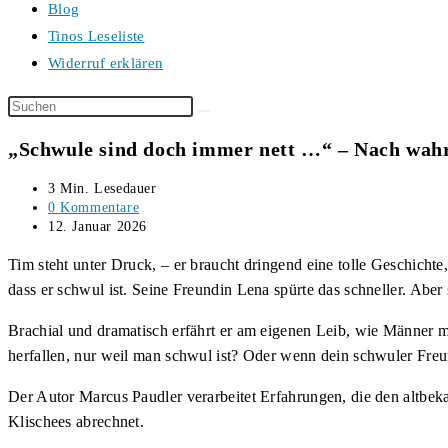
Blog
Tinos Leseliste
Widerruf erklären
Diese
Website
„Schwule sind doch immer nett …“ – Nach wah
durchsuchen
Lesedauer:
3 Min. Lesedauer
Beitrags-
0 Kommentare
Kommentare:
Beitrag
12. Januar 2026
veröffentlicht:
Tim steht unter Druck, – er braucht dringend eine tolle Geschichte, 
dass er schwul ist. Seine Freundin Lena spürte das schneller. Abe
Brachial und dramatisch erfährt er am eigenen Leib, wie Männer mi
herfallen, nur weil man schwul ist? Oder wenn dein schwuler Fre
Der Autor Marcus Paudler verarbeitet Erfahrungen, die den altbek
Klischees abrechnet.