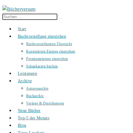
Diese
Suche
Website
starten
Start
durchsuchen
Buchvorstellung einreichen
Buchvorstellungen Übersicht
Kostenlosen Eintrag einreichen
Premiumeintrag einreichen
Schaukasten buchen
Leistungen
Archive
Autorenarchiv
Bucharchiv
Verlage & Distributoren
Neue Bücher
Top-5 des Monats
Blog
Tinos Leseliste