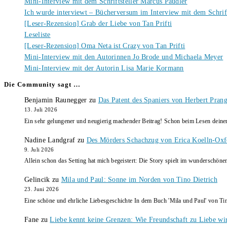
Mini-Interview mit dem Schriftsteller Marcus Paudler
Ich wurde interviewt – Bücherversum im Interview mit dem Schrift
[Leser-Rezension] Grab der Liebe von Tan Prifti
Leseliste
[Leser-Rezension] Oma Neta ist Crazy von Tan Prifti
Mini-Interview mit den Autorinnen Jo Brode und Michaela Meyer
Mini-Interview mit der Autorin Lisa Marie Kormann
Die Community sagt …
Benjamin Raunegger
zu
Das Patent des Spaniers von Herbert Pran
13. Juli 2026
Ein sehr gelungener und neugierig machender Beitrag! Schon beim Lesen dein
Nadine Landgraf
zu
Des Mörders Schachzug von Erica Koelln-Oxf
9. Juli 2026
Allein schon das Setting hat mich begeistert: Die Story spielt im wunderschö
Gelincik
zu
Mila und Paul: Sonne im Norden von Tino Dietrich
23. Juni 2026
Eine schöne und ehrliche Liebesgeschichte In dem Buch 'Mila und Paul' von Ti
Fane
zu
Liebe kennt keine Grenzen: Wie Freundschaft zu Liebe wi