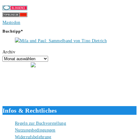
Mastodon
Buchtipp*
Archiv
Hallo, ich bin Tino, der Seitenbetreiber von buecherversum.de und
verlagsunabhängiger Autor seit 2012. Ich bin froh, dass du den Weg
hierher gefunden hast und freue mich auf eine gute Zusammenarbeit.
Liebe Grüße und gute Bücher für die Zukunft, dein Tino.
Infos & Rechtliches
Regeln zur Buchvorstellung
Nutzungsbedingungen
Widerrufsbelehrung