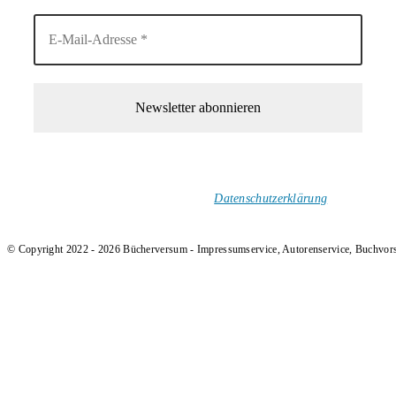
1-Mal im Monat neue tolle Buchtitel, Interviews, Neuigkeiten
und Rezensionen in deinen Posteingang.
Ich versende keinen Spam!
Datenschutzerklärung
.
© Copyright 2022 - 2026 Bücherversum - Impressumservice, Autorenservice, Buchvor