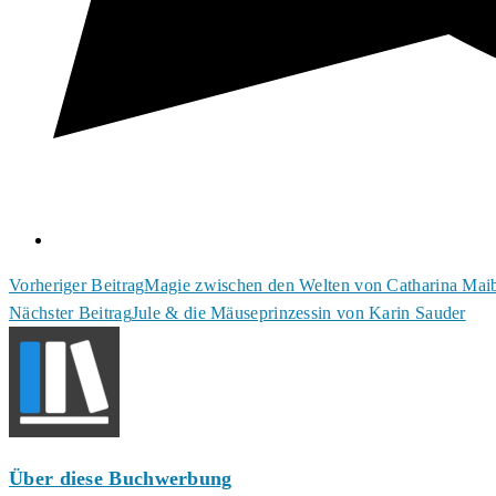
Weitere
Vorheriger Beitrag
Magie zwischen den Welten von Catharina Ma
Nächster Beitrag
Jule & die Mäuseprinzessin von Karin Sauder
Artikel
ansehen
Über diese Buchwerbung