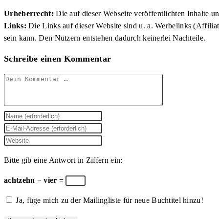
Urheberrecht:
Die auf dieser Webseite veröffentlichten Inhalte 
Links:
Die Links auf dieser Website sind u. a. Werbelinks (Affilia
sein kann. Den Nutzern entstehen dadurch keinerlei Nachteile.
Schreibe einen Kommentar
Kommentar
Gib
deinen
Gib
Namen
deine
Gib
oder
E-
deine
Bitte gib eine Antwort in Ziffern ein:
Benutzernamen
Mail-
Website-
zum
Adresse
URL
achtzehn − vier =
Kommentieren
zum
ein
Ja, füge mich zu der Mailingliste für neue Buchtitel hinzu!
ein
Kommentieren
(optional)
ein