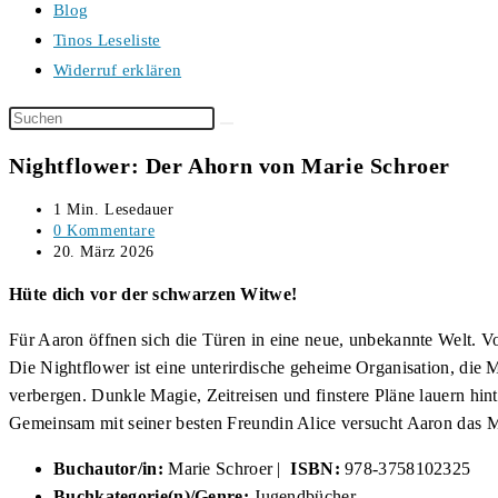
Blog
Tinos Leseliste
Widerruf erklären
Diese
Website
Nightflower: Der Ahorn von Marie Schroer
durchsuchen
Lesedauer:
1 Min. Lesedauer
Beitrags-
0 Kommentare
Kommentare:
Beitrag
20. März 2026
veröffentlicht:
Hüte dich vor der schwarzen Witwe!
Für Aaron öffnen sich die Türen in eine neue, unbekannte Welt. V
Die Nightflower ist eine unterirdische geheime Organisation, die
verbergen. Dunkle Magie, Zeitreisen und finstere Pläne lauern hin
Gemeinsam mit seiner besten Freundin Alice versucht Aaron das 
Buchautor/in:
Marie Schroer |
ISBN:
978-3758102325
Buchkategorie(n)/Genre:
Jugendbücher