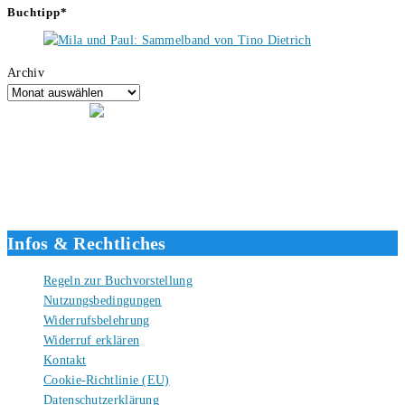
Buchtipp*
Archiv
Hallo, ich bin Tino, der Seitenbetreiber von buecherversum.de und
verlagsunabhängiger Autor seit 2012. Ich bin froh, dass du den Weg
hierher gefunden hast und freue mich auf eine gute Zusammenarbeit.
Liebe Grüße und gute Bücher für die Zukunft, dein Tino.
Infos & Rechtliches
Regeln zur Buchvorstellung
Nutzungsbedingungen
Widerrufsbelehrung
Widerruf erklären
Kontakt
Cookie-Richtlinie (EU)
Datenschutzerklärung