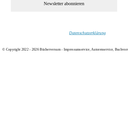
1-Mal im Monat neue tolle Buchtitel, Interviews, Neuigkeiten
und Rezensionen in deinen Posteingang.
Ich versende keinen Spam!
Datenschutzerklärung
.
© Copyright 2022 - 2026 Bücherversum - Impressumservice, Autorenservice, Buchvor