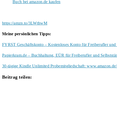
Buch bei amazon.de kaufen
https://amzn.to/3LWthwM
Meine persönlichen Tipps:
FYRST Geschäftskonto – Kostenloses Konto für Freiberufler und 
Papierkram.de – Buchhaltung, EÜR für Freiberufler und Selbstst
30-tägige Kindle Unlimited Probemitgliedschaft: www.amazon.de/
Diesen
Beitrag teilen:
Inhalt
Öffnet
teilen
in
einem
neuen
Fenster