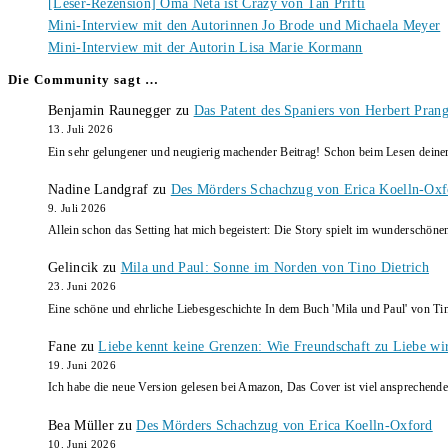
[Leser-Rezension] Oma Neta ist Crazy von Tan Prifti
Mini-Interview mit den Autorinnen Jo Brode und Michaela Meyer
Mini-Interview mit der Autorin Lisa Marie Kormann
Die Community sagt …
Benjamin Raunegger
zu
Das Patent des Spaniers von Herbert Pran
13. Juli 2026
Ein sehr gelungener und neugierig machender Beitrag! Schon beim Lesen dein
Nadine Landgraf
zu
Des Mörders Schachzug von Erica Koelln-Oxf
9. Juli 2026
Allein schon das Setting hat mich begeistert: Die Story spielt im wunderschö
Gelincik
zu
Mila und Paul: Sonne im Norden von Tino Dietrich
23. Juni 2026
Eine schöne und ehrliche Liebesgeschichte In dem Buch 'Mila und Paul' von Ti
Fane
zu
Liebe kennt keine Grenzen: Wie Freundschaft zu Liebe wi
19. Juni 2026
Ich habe die neue Version gelesen bei Amazon, Das Cover ist viel ansprechende
Bea Müller
zu
Des Mörders Schachzug von Erica Koelln-Oxford
10. Juni 2026