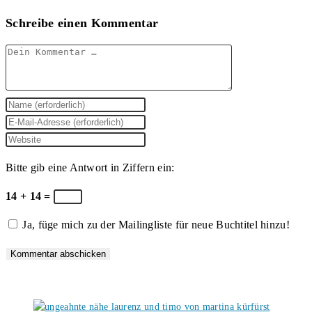
Schreibe einen Kommentar
Kommentar
Gib
deinen
Gib
Namen
deine
Gib
oder
E-
deine
Bitte gib eine Antwort in Ziffern ein:
Benutzernamen
Mail-
Website-
zum
Adresse
URL
14 + 14 =
Kommentieren
zum
ein
Ja, füge mich zu der Mailingliste für neue Buchtitel hinzu!
ein
Kommentieren
(optional)
ein