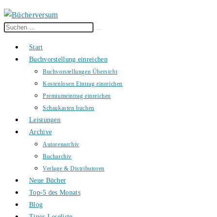
Diese
Suche
Website
starten
Start
durchsuchen
Buchvorstellung einreichen
Buchvorstellungen Übersicht
Kostenlosen Eintrag einreichen
Premiumeintrag einreichen
Schaukasten buchen
Leistungen
Archive
Autorenarchiv
Bucharchiv
Verlage & Distributoren
Neue Bücher
Top-5 des Monats
Blog
Tinos Leseliste