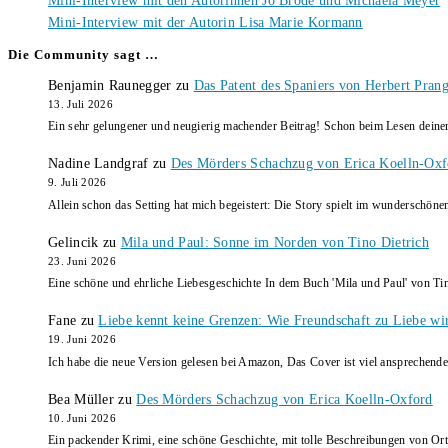
Mini-Interview mit den Autorinnen Jo Brode und Michaela Meyer
Mini-Interview mit der Autorin Lisa Marie Kormann
Die Community sagt …
Benjamin Raunegger
zu
Das Patent des Spaniers von Herbert Pran
13. Juli 2026
Ein sehr gelungener und neugierig machender Beitrag! Schon beim Lesen dein
Nadine Landgraf
zu
Des Mörders Schachzug von Erica Koelln-Oxf
9. Juli 2026
Allein schon das Setting hat mich begeistert: Die Story spielt im wunderschö
Gelincik
zu
Mila und Paul: Sonne im Norden von Tino Dietrich
23. Juni 2026
Eine schöne und ehrliche Liebesgeschichte In dem Buch 'Mila und Paul' von Ti
Fane
zu
Liebe kennt keine Grenzen: Wie Freundschaft zu Liebe wi
19. Juni 2026
Ich habe die neue Version gelesen bei Amazon, Das Cover ist viel ansprechende
Bea Müller
zu
Des Mörders Schachzug von Erica Koelln-Oxford
10. Juni 2026
Ein packender Krimi, eine schöne Geschichte, mit tolle Beschreibungen von Ort