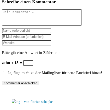
Schreibe einen Kommentar
Kommentar
Gib
deinen
Gib
Namen
deine
Gib
oder
E-
deine
Bitte gib eine Antwort in Ziffern ein:
Benutzernamen
Mail-
Website-
zum
Adresse
URL
zehn + 15 =
Kommentieren
zum
ein
Ja, füge mich zu der Mailingliste für neue Buchtitel hinzu!
ein
Kommentieren
(optional)
ein