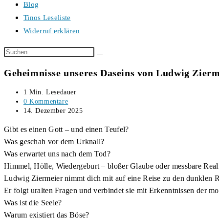
Blog
Tinos Leseliste
Widerruf erklären
Diese
Website
Geheimnisse unseres Daseins von Ludwig Zierm
durchsuchen
Lesedauer:
1 Min. Lesedauer
Beitrags-
0 Kommentare
Kommentare:
Beitrag
14. Dezember 2025
veröffentlicht:
Gibt es einen Gott – und einen Teufel?
Was geschah vor dem Urknall?
Was erwartet uns nach dem Tod?
Himmel, Hölle, Wiedergeburt – bloßer Glaube oder messbare Reali
Ludwig Ziermeier nimmt dich mit auf eine Reise zu den dunklen R
Er folgt uralten Fragen und verbindet sie mit Erkenntnissen der 
Was ist die Seele?
Warum existiert das Böse?