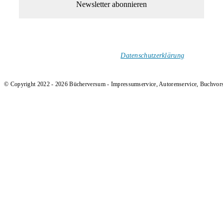
1-Mal im Monat neue tolle Buchtitel, Interviews, Neuigkeiten
und Rezensionen in deinen Posteingang.
Ich versende keinen Spam!
Datenschutzerklärung
.
© Copyright 2022 - 2026 Bücherversum - Impressumservice, Autorenservice, Buchvor