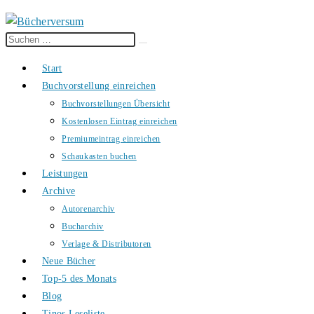
Diese
Suche
Website
starten
Start
durchsuchen
Buchvorstellung einreichen
Buchvorstellungen Übersicht
Kostenlosen Eintrag einreichen
Premiumeintrag einreichen
Schaukasten buchen
Leistungen
Archive
Autorenarchiv
Bucharchiv
Verlage & Distributoren
Neue Bücher
Top-5 des Monats
Blog
Tinos Leseliste