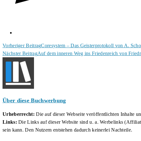
Weitere
Vorheriger Beitrag
Coresystem – Das Geisterprotokoll von A. Sch
Nächster Beitrag
Auf dem inneren Weg ins Friedenreich von Fried
Artikel
ansehen
Über diese Buchwerbung
Urheberrecht:
Die auf dieser Webseite veröffentlichten Inhalte 
Links:
Die Links auf dieser Website sind u. a. Werbelinks (Affilia
sein kann. Den Nutzern entstehen dadurch keinerlei Nachteile.