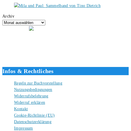
Archiv
Hallo, ich bin Tino, der Seitenbetreiber von buecherversum.de und
verlagsunabhängiger Autor seit 2012. Ich bin froh, dass du den Weg
hierher gefunden hast und freue mich auf eine gute Zusammenarbeit.
Liebe Grüße und gute Bücher für die Zukunft, dein Tino.
Infos & Rechtliches
Regeln zur Buchvorstellung
Nutzungsbedingungen
Widerrufsbelehrung
Widerruf erklären
Kontakt
Cookie-Richtlinie (EU)
Datenschutzerklärung
Impressum