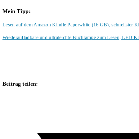
Mein Tipp:
Lesen auf dem Amazon Kindle Paperwhite (16 GB), schnellster Ki
Wiederaufladbare und ultraleichte Buchlampe zum Lesen, LED K
Diesen
Beitrag teilen:
Inhalt
Öffnet
teilen
in
einem
neuen
Fenster